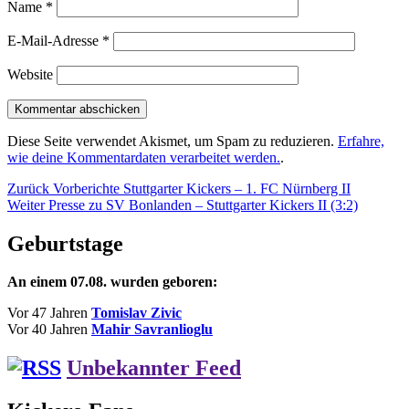
Name
*
E-Mail-Adresse
*
Website
Diese Seite verwendet Akismet, um Spam zu reduzieren.
Erfahre,
wie deine Kommentardaten verarbeitet werden.
.
Beitragsnavigation
Vorheriger
Zurück
Vorberichte Stuttgarter Kickers – 1. FC Nürnberg II
Nächster
Beitrag:
Weiter
Presse zu SV Bonlanden – Stuttgarter Kickers II (3:2)
Beitrag:
Geburtstage
An einem 07.08. wurden geboren:
Vor 47 Jahren
Tomislav Zivic
Vor 40 Jahren
Mahir Savranlioglu
Unbekannter Feed