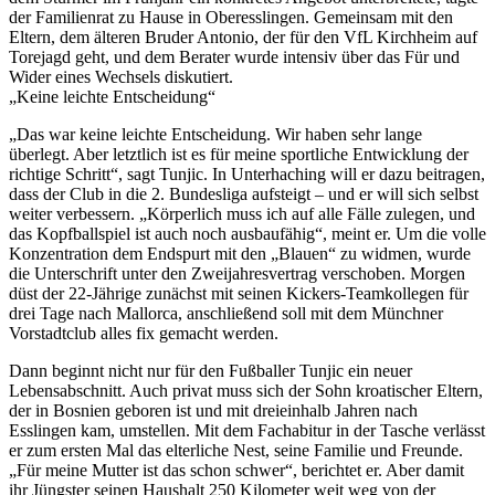
der Familienrat zu Hause in Oberesslingen. Gemeinsam mit den
Eltern, dem älteren Bruder Antonio, der für den VfL Kirchheim auf
Torejagd geht, und dem Berater wurde intensiv über das Für und
Wider eines Wechsels diskutiert.
„Keine leichte Entscheidung“
„Das war keine leichte Entscheidung. Wir haben sehr lange
überlegt. Aber letztlich ist es für meine sportliche Entwicklung der
richtige Schritt“, sagt Tunjic. In Unterhaching will er dazu beitragen,
dass der Club in die 2. Bundesliga aufsteigt – und er will sich selbst
weiter verbessern. „Körperlich muss ich auf alle Fälle zulegen, und
das Kopfballspiel ist auch noch ausbaufähig“, meint er. Um die volle
Konzentration dem Endspurt mit den „Blauen“ zu widmen, wurde
die Unterschrift unter den Zweijahresvertrag verschoben. Morgen
düst der 22-Jährige zunächst mit seinen Kickers-Teamkollegen für
drei Tage nach Mallorca, anschließend soll mit dem Münchner
Vorstadtclub alles fix gemacht werden.
Dann beginnt nicht nur für den Fußballer Tunjic ein neuer
Lebensabschnitt. Auch privat muss sich der Sohn kroatischer Eltern,
der in Bosnien geboren ist und mit dreieinhalb Jahren nach
Esslingen kam, umstellen. Mit dem Fachabitur in der Tasche verlässt
er zum ersten Mal das elterliche Nest, seine Familie und Freunde.
„Für meine Mutter ist das schon schwer“, berichtet er. Aber damit
ihr Jüngster seinen Haushalt 250 Kilometer weit weg von der