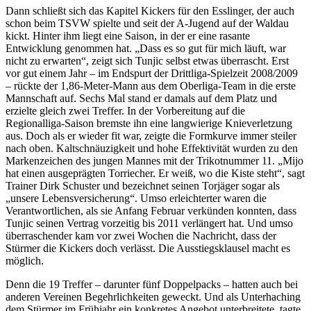
Dann schließt sich das Kapitel Kickers für den Esslinger, der auch
schon beim TSVW spielte und seit der A-Jugend auf der Waldau
kickt. Hinter ihm liegt eine Saison, in der er eine rasante
Entwicklung genommen hat. „Dass es so gut für mich läuft, war
nicht zu erwarten“, zeigt sich Tunjic selbst etwas überrascht. Erst
vor gut einem Jahr – im Endspurt der Drittliga-Spielzeit 2008/2009
– rückte der 1,86-Meter-Mann aus dem Oberliga-Team in die erste
Mannschaft auf. Sechs Mal stand er damals auf dem Platz und
erzielte gleich zwei Treffer. In der Vorbereitung auf die
Regionalliga-Saison bremste ihn eine langwierige Knieverletzung
aus. Doch als er wieder fit war, zeigte die Formkurve immer steiler
nach oben. Kaltschnäuzigkeit und hohe Effektivität wurden zu den
Markenzeichen des jungen Mannes mit der Trikotnummer 11. „Mijo
hat einen ausgeprägten Torriecher. Er weiß, wo die Kiste steht“, sagt
Trainer Dirk Schuster und bezeichnet seinen Torjäger sogar als
„unsere Lebensversicherung“. Umso erleichterter waren die
Verantwortlichen, als sie Anfang Februar verkünden konnten, dass
Tunjic seinen Vertrag vorzeitig bis 2011 verlängert hat. Und umso
überraschender kam vor zwei Wochen die Nachricht, dass der
Stürmer die Kickers doch verlässt. Die Ausstiegsklausel macht es
möglich.
Denn die 19 Treffer – darunter fünf Doppelpacks – hatten auch bei
anderen Vereinen Begehrlichkeiten geweckt. Und als Unterhaching
dem Stürmer im Frühjahr ein konkretes Angebot unterbreitete, tagte