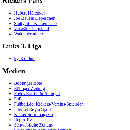
Kickers-Fans
Hubert Hérenger
Joe Bauers Depeschen
Stuttgarter Kickers U17
Vorwärts Lappland
Waldaubruddler
Links 3. Liga
liga3 online
Medien
Böblinger Bote
Eßlinger Zeitung
Freies Radio für Stuttgart
FuPa
Fußball.de: Kickers-Vereins-Spielplan
Internet Regio Sport
Kicker Sportmagazin
Regio TV
Schwäbische Zeitung