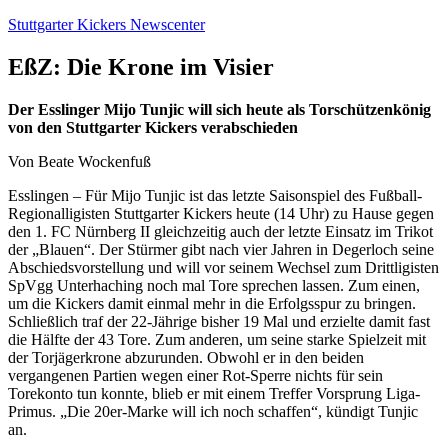
Zum
Stuttgarter Kickers Newscenter
Inhalt
springen
EßZ: Die Krone im Visier
Der Esslinger Mijo Tunjic will sich heute als Torschützenkönig
von den Stuttgarter Kickers verabschieden
Von Beate Wockenfuß
Esslingen – Für Mijo Tunjic ist das letzte Saisonspiel des Fußball-
Regionalligisten Stuttgarter Kickers heute (14 Uhr) zu Hause gegen
den 1. FC Nürnberg II gleichzeitig auch der letzte Einsatz im Trikot
der „Blauen“. Der Stürmer gibt nach vier Jahren in Degerloch seine
Abschiedsvorstellung und will vor seinem Wechsel zum Drittligisten
­SpVgg Unterhaching noch mal Tore sprechen lassen. Zum einen,
um die Kickers damit einmal mehr in die Erfolgsspur zu bringen.
Schließlich traf der 22-Jährige bisher 19 Mal und erzielte damit fast
die Hälfte der 43 Tore. Zum anderen, um seine starke Spielzeit mit
der Torjägerkrone abzurunden. Obwohl er in den beiden
vergangenen Partien wegen einer Rot-Sperre nichts für sein
Torekonto tun konnte, blieb er mit einem Treffer Vorsprung Liga-
Primus. „Die 20er-Marke will ich noch schaffen“, kündigt Tunjic
an.