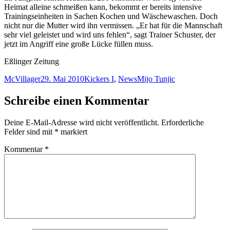
Heimat alleine schmeißen kann, bekommt er bereits intensive
Trainingseinheiten in Sachen Kochen und Wäschewaschen. Doch
nicht nur die Mutter wird ihn vermissen. „Er hat für die Mannschaft
sehr viel geleistet und wird uns fehlen“, sagt Trainer Schuster, der
jetzt im Angriff eine große Lücke füllen muss.
Eßlinger Zeitung
Autor
Veröffentlicht
Kategorien
Schlagwörter
McVillager
29. Mai 2010
Kickers I
,
News
Mijo Tunjic
am
Schreibe einen Kommentar
Deine E-Mail-Adresse wird nicht veröffentlicht.
Erforderliche
Felder sind mit
*
markiert
Kommentar
*