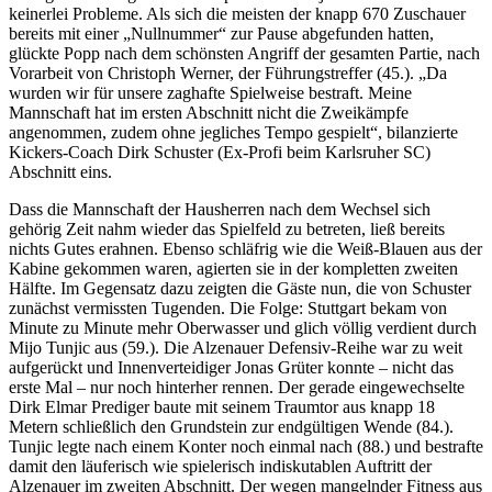
keinerlei Probleme. Als sich die meisten der knapp 670 Zuschauer
bereits mit einer „Nullnummer“ zur Pause abgefunden hatten,
glückte Popp nach dem schönsten Angriff der gesamten Partie, nach
Vorarbeit von Christoph Werner, der Führungstreffer (45.). „Da
wurden wir für unsere zaghafte Spielweise bestraft. Meine
Mannschaft hat im ersten Abschnitt nicht die Zweikämpfe
angenommen, zudem ohne jegliches Tempo gespielt“, bilanzierte
Kickers-Coach Dirk Schuster (Ex-Profi beim Karlsruher SC)
Abschnitt eins.
Dass die Mannschaft der Hausherren nach dem Wechsel sich
gehörig Zeit nahm wieder das Spielfeld zu betreten, ließ bereits
nichts Gutes erahnen. Ebenso schläfrig wie die Weiß-Blauen aus der
Kabine gekommen waren, agierten sie in der kompletten zweiten
Hälfte. Im Gegensatz dazu zeigten die Gäste nun, die von Schuster
zunächst vermissten Tugenden. Die Folge: Stuttgart bekam von
Minute zu Minute mehr Oberwasser und glich völlig verdient durch
Mijo Tunjic aus (59.). Die Alzenauer Defensiv-Reihe war zu weit
aufgerückt und Innenverteidiger Jonas Grüter konnte – nicht das
erste Mal – nur noch hinterher rennen. Der gerade eingewechselte
Dirk Elmar Prediger baute mit seinem Traumtor aus knapp 18
Metern schließlich den Grundstein zur endgültigen Wende (84.).
Tunjic legte nach einem Konter noch einmal nach (88.) und bestrafte
damit den läuferisch wie spielerisch indiskutablen Auftritt der
Alzenauer im zweiten Abschnitt. Der wegen mangelnder Fitness aus