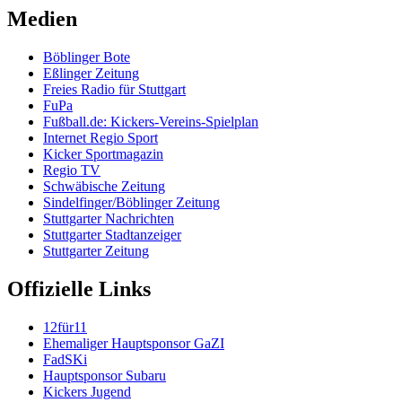
Medien
Böblinger Bote
Eßlinger Zeitung
Freies Radio für Stuttgart
FuPa
Fußball.de: Kickers-Vereins-Spielplan
Internet Regio Sport
Kicker Sportmagazin
Regio TV
Schwäbische Zeitung
Sindelfinger/Böblinger Zeitung
Stuttgarter Nachrichten
Stuttgarter Stadtanzeiger
Stuttgarter Zeitung
Offizielle Links
12für11
Ehemaliger Hauptsponsor GaZI
FadSKi
Hauptsponsor Subaru
Kickers Jugend