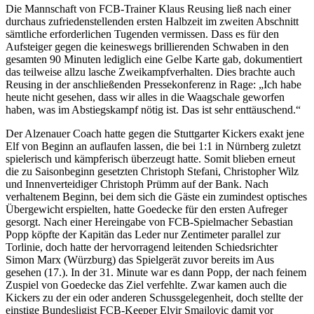
Die Mannschaft von FCB-Trainer Klaus Reusing ließ nach einer
durchaus zufriedenstellenden ersten Halbzeit im zweiten Abschnitt
sämtliche erforderlichen Tugenden vermissen. Dass es für den
Aufsteiger gegen die keineswegs brillierenden Schwaben in den
gesamten 90 Minuten lediglich eine Gelbe Karte gab, dokumentiert
das teilweise allzu lasche Zweikampfverhalten. Dies brachte auch
Reusing in der anschließenden Pressekonferenz in Rage: „Ich habe
heute nicht gesehen, dass wir alles in die Waagschale geworfen
haben, was im Abstiegskampf nötig ist. Das ist sehr enttäuschend.“
Der Alzenauer Coach hatte gegen die Stuttgarter Kickers exakt jene
Elf von Beginn an auflaufen lassen, die bei 1:1 in Nürnberg zuletzt
spielerisch und kämpferisch überzeugt hatte. Somit blieben erneut
die zu Saisonbeginn gesetzten Christoph Stefani, Christopher Wilz
und Innenverteidiger Christoph Prümm auf der Bank. Nach
verhaltenem Beginn, bei dem sich die Gäste ein zumindest optisches
Übergewicht erspielten, hatte Goedecke für den ersten Aufreger
gesorgt. Nach einer Hereingabe von FCB-Spielmacher Sebastian
Popp köpfte der Kapitän das Leder nur Zentimeter parallel zur
Torlinie, doch hatte der hervorragend leitenden Schiedsrichter
Simon Marx (Würzburg) das Spielgerät zuvor bereits im Aus
gesehen (17.). In der 31. Minute war es dann Popp, der nach feinem
Zuspiel von Goedecke das Ziel verfehlte. Zwar kamen auch die
Kickers zu der ein oder anderen Schussgelegenheit, doch stellte der
einstige Bundesligist FCB-Keeper Elvir Smajlovic damit vor