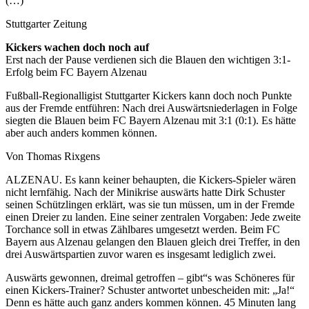
(…)
Stuttgarter Zeitung
Kickers wachen doch noch auf
Erst nach der Pause verdienen sich die Blauen den wichtigen 3:1-
Erfolg beim FC Bayern Alzenau
Fußball-Regionalligist Stuttgarter Kickers kann doch noch Punkte
aus der Fremde entführen: Nach drei Auswärtsniederlagen in Folge
siegten die Blauen beim FC Bayern Alzenau mit 3:1 (0:1). Es hätte
aber auch anders kommen können.
Von Thomas Rixgens
ALZENAU. Es kann keiner behaupten, die Kickers-Spieler wären
nicht lernfähig. Nach der Minikrise auswärts hatte Dirk Schuster
seinen Schützlingen erklärt, was sie tun müssen, um in der Fremde
einen Dreier zu landen. Eine seiner zentralen Vorgaben: Jede zweite
Torchance soll in etwas Zählbares umgesetzt werden. Beim FC
Bayern aus Alzenau gelangen den Blauen gleich drei Treffer, in den
drei Auswärtspartien zuvor waren es insgesamt lediglich zwei.
Auswärts gewonnen, dreimal getroffen – gibt“s was Schöneres für
einen Kickers-Trainer? Schuster antwortet unbescheiden mit: „Ja!“
Denn es hätte auch ganz anders kommen können. 45 Minuten lang