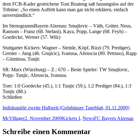
dem FCB-Kader gestrichene Toni Boateng saß fassungslos auf der
Tribüne: „So einen Auftritt kann man gar nicht erklären, einfach
unverständlich.“
Im StenogrammBayern Alzenau: Smajlovic – Väth, Grüter, Neus,
Ransom – Franz (68. Stefani), Kaya, Popp, Lange (68. Feyh) –
Goedecke, Werner (57. Wilz)
Stuttgarter Kickers: Wagner – Steinle, Köpf, Rizzi (79. Prediger),
Gerster – Jung (46. Grujicic), Ivanusa, Abruscia (89. Petruso), Rapp
– Gümüssu, Tunjic
SR: Marx (Würzburg) – Z.: 670 – Beste Spieler: TW Smajlovic,
Popp- Tunjic, Abruscia, Ivanusa.
Tore: 1:0 Goedecke (45.), 1:1 Tunjic (59.), 1:2 Prediger (84.), 1:3
Tunjic (88.).
Schließen
Indiskutable zweite Halbzeit (Gelnhäuser Tageblatt, 01.11.2009)
Autor
Veröffentlicht
Kategorien
Schlagwörter
McVillager
2. November 2009
Kickers I
,
News
FC Bayern Alzenau
am
Schreibe einen Kommentar