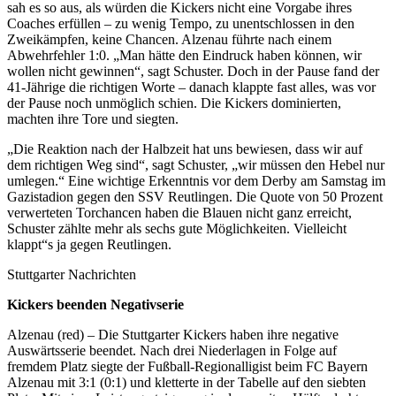
sah es so aus, als würden die Kickers nicht eine Vorgabe ihres
Coaches erfüllen – zu wenig Tempo, zu unentschlossen in den
Zweikämpfen, keine Chancen. Alzenau führte nach einem
Abwehrfehler 1:0. „Man hätte den Eindruck haben können, wir
wollen nicht gewinnen“, sagt Schuster. Doch in der Pause fand der
41-Jährige die richtigen Worte – danach klappte fast alles, was vor
der Pause noch unmöglich schien. Die Kickers dominierten,
machten ihre Tore und siegten.
„Die Reaktion nach der Halbzeit hat uns bewiesen, dass wir auf
dem richtigen Weg sind“, sagt Schuster, „wir müssen den Hebel nur
umlegen.“ Eine wichtige Erkenntnis vor dem Derby am Samstag im
Gazistadion gegen den SSV Reutlingen. Die Quote von 50 Prozent
verwerteten Torchancen haben die Blauen nicht ganz erreicht,
Schuster zählte mehr als sechs gute Möglichkeiten. Vielleicht
klappt“s ja gegen Reutlingen.
Stuttgarter Nachrichten
Kickers beenden Negativserie
Alzenau (red) – Die Stuttgarter Kickers haben ihre negative
Auswärtsserie beendet. Nach drei Niederlagen in Folge auf
fremdem Platz siegte der Fußball-Regionalligist beim FC Bayern
Alzenau mit 3:1 (0:1) und kletterte in der Tabelle auf den siebten