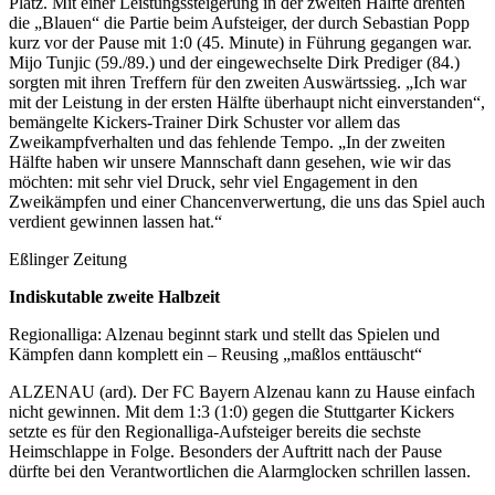
Platz. Mit einer Leistungssteigerung in der zweiten Hälfte drehten
die „Blauen“ die Partie beim Aufsteiger, der durch Sebastian Popp
kurz vor der Pause mit 1:0 (45. Minute) in Führung gegangen war.
Mijo Tunjic (59./89.) und der eingewechselte Dirk Prediger (84.)
sorgten mit ihren Treffern für den zweiten Auswärtssieg. „Ich war
mit der Leistung in der ersten Hälfte überhaupt nicht einverstanden“,
bemängelte Kickers-Trainer Dirk Schuster vor allem das
Zweikampfverhalten und das fehlende Tempo. „In der zweiten
Hälfte haben wir unsere Mannschaft dann gesehen, wie wir das
möchten: mit sehr viel Druck, sehr viel Engagement in den
Zweikämpfen und einer Chancenverwertung, die uns das Spiel auch
verdient gewinnen lassen hat.“
Eßlinger Zeitung
Indiskutable zweite Halbzeit
Regionalliga: Alzenau beginnt stark und stellt das Spielen und
Kämpfen dann komplett ein – Reusing „maßlos enttäuscht“
ALZENAU (ard). Der FC Bayern Alzenau kann zu Hause einfach
nicht gewinnen. Mit dem 1:3 (1:0) gegen die Stuttgarter Kickers
setzte es für den Regionalliga-Aufsteiger bereits die sechste
Heimschlappe in Folge. Besonders der Auftritt nach der Pause
dürfte bei den Verantwortlichen die Alarmglocken schrillen lassen.