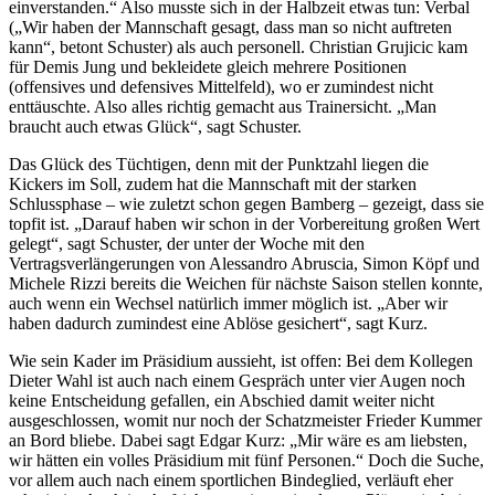
einverstanden.“ Also musste sich in der Halbzeit etwas tun: Verbal
(„Wir haben der Mannschaft gesagt, dass man so nicht auftreten
kann“, betont Schuster) als auch personell. Christian Grujicic kam
für Demis Jung und bekleidete gleich mehrere Positionen
(offensives und defensives Mittelfeld), wo er zumindest nicht
enttäuschte. Also alles richtig gemacht aus Trainersicht. „Man
braucht auch etwas Glück“, sagt Schuster.
Das Glück des Tüchtigen, denn mit der Punktzahl liegen die
Kickers im Soll, zudem hat die Mannschaft mit der starken
Schlussphase – wie zuletzt schon gegen Bamberg – gezeigt, dass sie
topfit ist. „Darauf haben wir schon in der Vorbereitung großen Wert
gelegt“, sagt Schuster, der unter der Woche mit den
Vertragsverlängerungen von Alessandro Abruscia, Simon Köpf und
Michele Rizzi bereits die Weichen für nächste Saison stellen konnte,
auch wenn ein Wechsel natürlich immer möglich ist. „Aber wir
haben dadurch zumindest eine Ablöse gesichert“, sagt Kurz.
Wie sein Kader im Präsidium aussieht, ist offen: Bei dem Kollegen
Dieter Wahl ist auch nach einem Gespräch unter vier Augen noch
keine Entscheidung gefallen, ein Abschied damit weiter nicht
ausgeschlossen, womit nur noch der Schatzmeister Frieder Kummer
an Bord bliebe. Dabei sagt Edgar Kurz: „Mir wäre es am liebsten,
wir hätten ein volles Präsidium mit fünf Personen.“ Doch die Suche,
vor allem auch nach einem sportlichen Bindeglied, verläuft eher