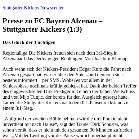
Zum
Stuttgarter Kickers Newscenter
Inhalt
springen
Presse zu FC Bayern Alzenau –
Stuttgarter Kickers (1:3)
Das Glück der Tüchtigen
Regionalliga Die Kickers freuen sich nach dem 3:1-Sieg in
Alzenauauf das Derby gegen Reutlingen. Von Joachim Klumpp
Auch wenn sich der Kickers-Präsident Edgar Kurz die Fahrt nach
Alzenau gespart hat, war er über den Spielstand dennoch stets
bestens informiert – per SMS. Wobei es vor allem in der
Schlussphase nochmals kräftig gepiepst hat. Dank der beiden Treffer
des eingewechselten Dirk Prediger mit einem herrlichen Weitschuss
und von Mijo Tunjic, der bereits für den Ausgleich gesorgt hatte,
kamen die Stuttgarter Kickers nach dem 0:1-Pausenrückstand zu
einem 3:1-Sieg.
„Aufgrund der zweiten Hälfte nehmen wir die drei Punkte nicht
unverdient mit nach Hause“, sagt der Trainer Dirk Schuster, was
schon verrät, dass er nicht mit den gesamten 90 Minuten zufrieden
war. „Mit der Leistung vor der Pause war ich überhaupt nicht