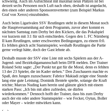
schwierig. Auch im Aufsichtsrat mit maximal neun Plätzen ist bei
derzeit sechs Personen noch Luft nach oben, deshalb ist angedacht,
den einen oder anderen Sponsorenvertreter (zum Beispiel Markus
Graf von Xerox) einzubinden.
Auch beim Ligarivalen SSV Reutlingen steht in diesem Monat noch
die Hauptversammlung auf dem Programm, zuvor aber kommt es
nächsten Samstag zum Derby bei den Kickers, die das Pokalspiel
vor kurzem mit 3:1 für sich entschieden. Gegen den 1. FC Nürnberg
II kam Reutlingen, unter erschwerten Bedingungen, zu einem 0:0.
Es fehlten gleich acht Stammspieler, weshalb Reutlingen die Partie
gerne verlegt hätte, doch der Gast lehnte ab.
Deshalb musste der SSV eine Liste mit sechs Spielern aus der A-
Jugend- und Bezirksligamannschaft beim DFB melden. Der Trainer
Roland Seitz sagte: „Der Punkt tut gut für die Moral, denn es fehlten
13 der 23 Spieler, die im Kader stehen.“ Den Zuschauern machte es
Spaß, den Jungen zuzuschauen: Fabrice Makiadi zeigte eine Stunde
lang eine gute Leistung; Dominik Bentele spielte, solange die Kraft
reichte; Marcus Nuding kam herein und glänzte gleich mit einem
starken Pass: „Ich bin mit allen zufrieden, sie dürfen
wiederkommen.“ Dennoch hofft der Trainer, dass bis zum Derby
auch der ein oder andere Stammspieler – wie Fecker, Oytun, Boller
oder Mayer – wieder mitwirken kann.