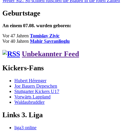
Nächster
Beitrag:
Weiter
StZ: So schnell rutschen die Blauen in die roten Zahlen
Beitrag:
Geburtstage
An einem 07.08. wurden geboren:
Vor 47 Jahren
Tomislav Zivic
Vor 40 Jahren
Mahir Savranlioglu
Unbekannter Feed
Kickers-Fans
Hubert Hérenger
Joe Bauers Depeschen
Stuttgarter Kickers U17
Vorwärts Lappland
Waldaubruddler
Links 3. Liga
liga3 online