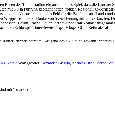
en Rasen des Tauberstadion ein ansehnliches Spiel, dass die Laudaer S
uten mit 3:0 in Führung gebracht hatten, folgten Regionalliga-Schieds
se und die Akteure räumten das Feld für die Bambinis aus Lauda und
en Wöppel nach toller Flanke von Sven Henning auf 2:3 verkürzten. Die 
ch schossen Blessin, Raspe, Sailer und am Ende Ralf Vollmer insgesam
ach dem Schlusspfiff interviewte Jürgen Kluger Claus Reitmaier als pro
 Rainer Ruppert betreute D-Jugend des FV Lauda gewann ihr erstes En
ews
,
Verein
Schlagwörter
Alexander Blessin
,
Andreas Broß
,
Bernd Schi
sind mit
*
markiert