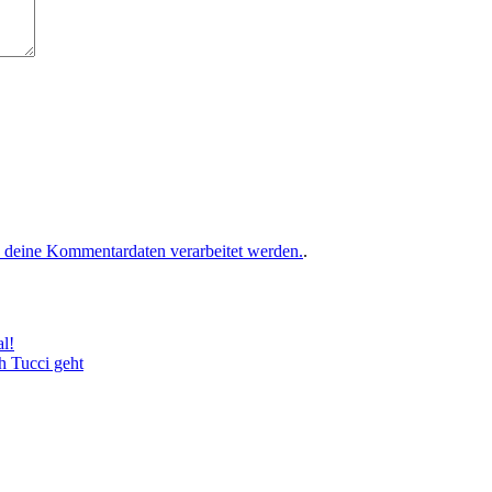
e deine Kommentardaten verarbeitet werden.
.
l!
h Tucci geht