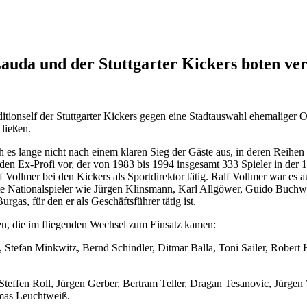
auda und der Stuttgarter Kickers boten ver
tionself der Stuttgarter Kickers gegen eine Stadtauswahl ehemaliger O
ließen.
s lange nicht nach einem klaren Sieg der Gäste aus, in deren Reihen mi
n Ex-Profi vor, der von 1983 bis 1994 insgesamt 333 Spieler in der 1. 
 Vollmer bei den Kickers als Sportdirektor tätig. Ralf Vollmer war es
afte Nationalspieler wie Jürgen Klinsmann, Karl Allgöwer, Guido Buchwa
gas, für den er als Geschäftsführer tätig ist.
en, die im fliegenden Wechsel zum Einsatz kamen:
, Stefan Minkwitz, Bernd Schindler, Ditmar Balla, Toni Sailer, Robert
, Steffen Roll, Jürgen Gerber, Bertram Teller, Dragan Tesanovic, Jü
mas Leuchtweiß.