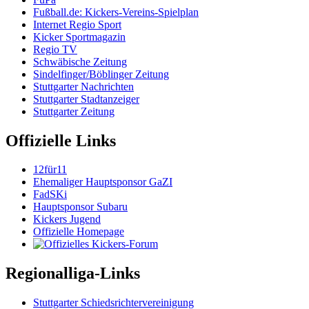
Fußball.de: Kickers-Vereins-Spielplan
Internet Regio Sport
Kicker Sportmagazin
Regio TV
Schwäbische Zeitung
Sindelfinger/Böblinger Zeitung
Stuttgarter Nachrichten
Stuttgarter Stadtanzeiger
Stuttgarter Zeitung
Offizielle Links
12für11
Ehemaliger Hauptsponsor GaZI
FadSKi
Hauptsponsor Subaru
Kickers Jugend
Offizielle Homepage
Regionalliga-Links
Stuttgarter Schiedsrichtervereinigung