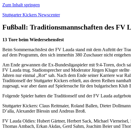
Zum Inhalt springen
Stuttgarter Kickers Newscenter
Fußball: Traditionsmannschaften des FV L
13 Tore beim Wiedersehensfest
Beim Sommernachtsfest der FV Lauda stand mit dem Auftritt der Tradi
auf dem Programm, den sich immerhin 380 Zuschauer nicht entgehen 
Am Ende gewannen die Ex-Bundesligaspieler mit 9:4-Toren, doch sah e
FV Lauda trug. Stadionsprecher und Moderator Jürgen Kluger stellte de
Jahren nur einmal „Rot“ sah. Nach dem Ende seiner Karriere war Ralf
Traditionself der Stuttgarter Kickers erhielt, aus deren Reihen namh
zugesagt, war aber dann auf Spielersuche für den bulgarischen Klub Bur
Folgende Spieler hatten die Traditionself und der FV Lauda aufgebot
Stuttgarter Kickers: Claus Reitmaier, Roland Ballen, Dieter Dollmann
D’alla, Alexander Blessin und Andreas Broß.
FV Lauda Oldies: Hubert Gärtner, Herbert Sack, Michael Vierneisel
Thomas Ambach, Erkan Akdas, Gerd Sahm, Joachim Beier und Tho