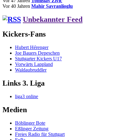
Vor 47 Jahren
Tomislav Zivic
Vor 40 Jahren
Mahir Savranlioglu
Unbekannter Feed
Kickers-Fans
Hubert Hérenger
Joe Bauers Depeschen
Stuttgarter Kickers U17
Vorwärts Lappland
Waldaubruddler
Links 3. Liga
liga3 online
Medien
Böblinger Bote
Eßlinger Zeitung
Freies Radio für Stuttgart
FuPa