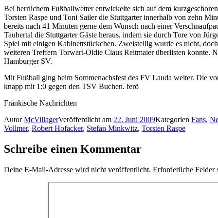
Bei herrlichem Fußballwetter entwickelte sich auf dem kurzgeschoren
Torsten Raspe und Toni Sailer die Stuttgarter innerhalb von zehn Min
bereits nach 41 Minuten gerne dem Wunsch nach einer Verschnaufpau
Taubertal die Stuttgarter Gäste heraus, indem sie durch Tore von Jürg
Spiel mit einigen Kabinettstückchen. Zweistellig wurde es nicht, do
weiteren Treffern Torwart-Oldie Claus Reitmaier überlisten konnte. N
Hamburger SV.
Mit Fußball ging beim Sommenachsfest des FV Lauda weiter. Die von
knapp mit 1:0 gegen den TSV Buchen. ferö
Fränkische Nachrichten
Autor
McVillager
Veröffentlicht am
22. Juni 2009
Kategorien
Fans
,
N
Vollmer
,
Robert Hofacker
,
Stefan Minkwitz
,
Torsten Raspe
Schreibe einen Kommentar
Deine E-Mail-Adresse wird nicht veröffentlicht.
Erforderliche Felder 