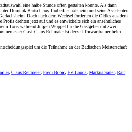
tadtauswahl eine halbe Stunde offen gestalten konnte. Als dann
richter Dominik Bartsch aus Tauberbischofsheim und seine Assistenten
 Gerlachsheim. Doch nach dem Wechsel forderten die Oldies aus dem
Profis drehten jetzt auf und es entwickelte sich ein ansehnliches
t neun Tore, während Jürgen Wöppel für die Gastgeber mit zwei
minentester Gast. Claus Reitmaier ist derzeit Torwarttrainer beim
tscheidungsspiel um die Teilnahme an der Badischen Meisterschaft
ndler
,
Claus Reitmeier
,
Fredi Bobic
,
FV Lauda
,
Markus Sailer
,
Ralf