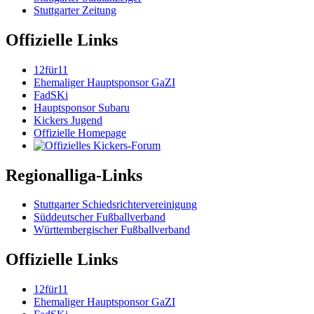
Stuttgarter Zeitung
Offizielle Links
12für11
Ehemaliger Hauptsponsor GaZI
FadSKi
Hauptsponsor Subaru
Kickers Jugend
Offizielle Homepage
Regionalliga-Links
Stuttgarter Schiedsrichtervereinigung
Süddeutscher Fußballverband
Württembergischer Fußballverband
Offizielle Links
12für11
Ehemaliger Hauptsponsor GaZI