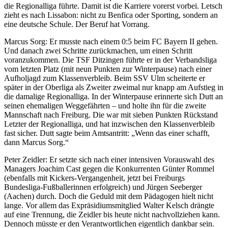
die Regionalliga führte. Damit ist die Karriere vorerst vorbei. Letsch
zieht es nach Lissabon: nicht zu Benfica oder Sporting, sondern an
eine deutsche Schule. Der Beruf hat Vorrang.
Marcus Sorg: Er musste nach einem 0:5 beim FC Bayern II gehen.
Und danach zwei Schritte zurückmachen, um einen Schritt
voranzukommen. Die TSF Ditzingen führte er in der Verbandsliga
vom letzten Platz (mit neun Punkten zur Winterpause) nach einer
Aufholjagd zum Klassenverbleib. Beim SSV Ulm scheiterte er
später in der Oberliga als Zweiter zweimal nur knapp am Aufstieg in
die damalige Regionalliga. In der Winterpause erinnerte sich Dutt an
seinen ehemaligen Weggefährten – und holte ihn für die zweite
Mannschaft nach Freiburg. Die war mit sieben Punkten Rückstand
Letzter der Regionalliga, und hat inzwischen den Klassenverbleib
fast sicher. Dutt sagte beim Amtsantritt: „Wenn das einer schafft,
dann Marcus Sorg.“
Peter Zeidler: Er setzte sich nach einer intensiven Vorauswahl des
Managers Joachim Cast gegen die Konkurrenten Günter Rommel
(ebenfalls mit Kickers-Vergangenheit, jetzt bei Freiburgs
Bundesliga-Fußballerinnen erfolgreich) und Jürgen Seeberger
(Aachen) durch. Doch die Geduld mit dem Pädagogen hielt nicht
lange. Vor allem das Expräsidiumsmitglied Walter Kelsch drängte
auf eine Trennung, die Zeidler bis heute nicht nachvollziehen kann.
Dennoch müsste er den Verantwortlichen eigentlich dankbar sein.