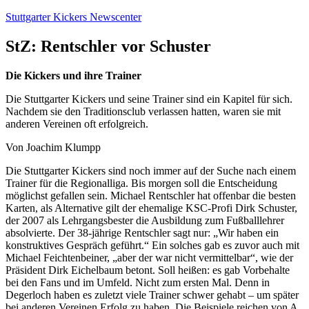
Zum
Stuttgarter Kickers Newscenter
Inhalt
springen
StZ: Rentschler vor Schuster
Die Kickers und ihre Trainer
Die Stuttgarter Kickers und seine Trainer sind ein Kapitel für sich.
Nachdem sie den Traditionsclub verlassen hatten, waren sie mit
anderen Vereinen oft erfolgreich.
Von Joachim Klumpp
Die Stuttgarter Kickers sind noch immer auf der Suche nach einem
Trainer für die Regionalliga. Bis morgen soll die Entscheidung
möglichst gefallen sein. Michael Rentschler hat offenbar die besten
Karten, als Alternative gilt der ehemalige KSC-Profi Dirk Schuster,
der 2007 als Lehrgangsbester die Ausbildung zum Fußballlehrer
absolvierte. Der 38-jährige Rentschler sagt nur: „Wir haben ein
konstruktives Gespräch geführt.“ Ein solches gab es zuvor auch mit
Michael Feichtenbeiner, „aber der war nicht vermittelbar“, wie der
Präsident Dirk Eichelbaum betont. Soll heißen: es gab Vorbehalte
bei den Fans und im Umfeld. Nicht zum ersten Mal. Denn in
Degerloch haben es zuletzt viele Trainer schwer gehabt – um später
bei anderen Vereinen Erfolg zu haben. Die Beispiele reichen von A