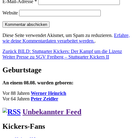
E-Mail-Adresse
*
Website
Diese Seite verwendet Akismet, um Spam zu reduzieren.
Erfahre,
wie deine Kommentardaten verarbeitet werden.
.
Beitragsnavigation
Vorheriger
Zurück
BILD: Stuttgarter Kickers: Der Kampf um die Lizenz
Nächster
Beitrag:
Weiter
Presse zu SGV Freiberg – Stuttgarter Kickers II
Beitrag:
Geburtstage
An einem 08.08. wurden geboren:
Vor 88 Jahren
Werner Heinrich
Vor 64 Jahren
Peter Zeidler
Unbekannter Feed
Kickers-Fans