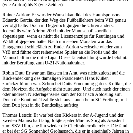
(wie Adrion) bis Z (wie Zeidler).
Rainer Adrion: Er war der Wunschkandidat des Hauptsponsors
Eduardo Garcia, der den Weg des Fußballlehrers beim VfB genau
verfolgt hatte. Doch in Degerloch gingen die Uhren anders.
Jedenfalls wäre Adrion 2003 mit der Mannschaft sportlich
abgestiegen, wenn es nicht die Lizenzentzüge für Reutlingen und
Waldhof gegeben hätte. Nach nur sieben Monaten war das
Engagement schließlich zu Ende. Adrion wechselte wieder zum
VfB und führte dort reihenweise Spieler an die Profis und die
Mannschaft in die dritte Liga. Diese Talentsichtung wurde belohnt:
mit der Berufung zum U-21-Nationaltrainer.
Robin Dutt: Er war am längsten im Amt, was nicht zuletzt auf die
Rückendeckung des damaligen Präsidenten Hans Kullen
zurückzuführen war. Schon bei Dutts Ernennung gab es Kritiker, die
dem Novizen die Aufgabe nicht zutrauten. Und auch nach der einen
oder anderen Niederlagenserie kam der Ruf nach Ablösung auf.
Doch die Kontinuität zahlte sich aus – auch beim SC Freiburg, mit
dem Dutt jetzt in die Bundesliga aufstieg.
Thomas Letsch: Er war bei den Kickers in der A-Jugend und der
zweiten Mannschaft tätig, folgte später Marcus Sorg als Assistent
zum SSV Ulm, ehe ihn wieder die Cheftrainerrolle reizte. Die fand
er bei der SG Sonnenhof Großaspach, die er in eineinhalb Jahren in