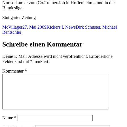
Nur so kam er zum Co-Trainer-Job in Hoffenheim – und in die
Bundesliga.
Stuttgarter Zeitung
Autor
Veröffentlicht
Kategorien
Schlagwörter
McVillager
27. Mai 2009
Kickers I
,
News
Dirk Schuster
,
Michael
am
Rentschler
Schreibe einen Kommentar
Deine E-Mail-Adresse wird nicht veröffentlicht.
Erforderliche
Felder sind mit
*
markiert
Kommentar
*
Name
*