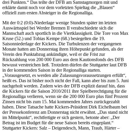
drei Punkten.“ Das teilte der DFB am Samstagmorgen mit und
erklärte damit noch vor dem vorletzten Spieltag die „Blauen“
offiziell zum ersten Absteiger in die Regionalliga.
Mit der 0:2 (0:0)-Niederlage wenige Stunden später im letzten
Auswärtsspiel bei Werder Bremen II verabschiedete sich die
Mannschaft auch sportlich in die Viertklassigkeit. Die Tore von Max
Kruse (52.) und Tobias Kempe (68.) besiegelten die 19.
Saisonniederlage der Kickers. Die Turbulenzen der vergangenen
Monate hatten am Donnerstag ihren Höhepunkt gefunden, als der
Verein den Punktabzug ankündigte, weil er die Frist zur
Rückzahlung von 200 000 Euro aus dem Kautionsfonds des DFB
bewusst verstreichen ließ. Trotzdem dürfen die Stuttgarter laut DFB
in der kommenden Saison in der Regionalliga starten.
„Vorausgesetzt, es werden alle Zulassungsvoraussetzungen erfüllt“,
heißt es. Das ist bisher noch nicht der Fall, kann aber bis zum 5. Juni
nachgeholt werden. Zudem wies der DFB explizit darauf hin, dass
die Kickers für die Saison 2010/2011 ihre Spielberechtigung für die
Regionalliga verlieren, wenn sie die 200 000 Euro plus fünf Prozent
Zinsen nicht bis zum 15. Mai kommenden Jahres zurückgezahlt
haben. Diese Tatsache hatte Kickers-Präsident Dirk Eichelbaum bei
der Pressekonferenz am Donnerstag nicht erwähnt. „Das stand nicht
im Mittelpunkt“, rechtfertigte er sich gestern, betonte aber: „Der
Betrag ist im Budget für die neue Saison bereits eingeplant.“
Stuttgarter Kickers: Salz – Deigendesch, Mann, Traub, Härter –