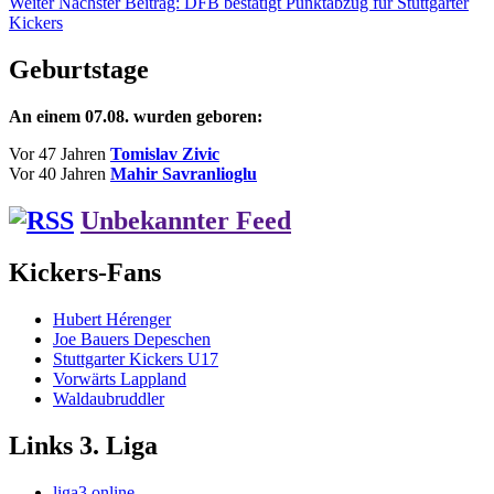
Weiter
Nächster Beitrag:
DFB bestätigt Punktabzug für Stuttgarter
Kickers
Geburtstage
An einem 07.08. wurden geboren:
Vor 47 Jahren
Tomislav Zivic
Vor 40 Jahren
Mahir Savranlioglu
Unbekannter Feed
Kickers-Fans
Hubert Hérenger
Joe Bauers Depeschen
Stuttgarter Kickers U17
Vorwärts Lappland
Waldaubruddler
Links 3. Liga
liga3 online