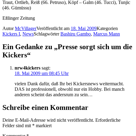
Traut, Ortlieb, Reiß (66. Petruso), Köpf – Galm (46. Tucci), Tunjic
(46. Gümüssu)
Eßlinger Zeitung
Autor
McVillager
Veröffentlicht am
18. Mai 2009
Kategorien
Kickers I
,
News
Schlagwörter
Bashiru Gambo
,
Marcus Mann
Ein Gedanke zu „Presse sorgt sich um die
Kickers“
nrw4kickers
sagt:
18. Mai 2009 um 08:45 Uhr
vielen Dank dafür, daß Ihr bei Kickersnews weitermacht.
DAS ist professionell, obwohl nur ein Hobby. Bei manch
anderen scheint das andersrum zu sein…
Schreibe einen Kommentar
Deine E-Mail-Adresse wird nicht veröffentlicht.
Erforderliche
Felder sind mit
*
markiert
Kommentar
*