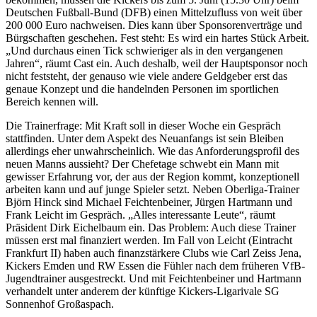
Deutschen Fußball-Bund (DFB) einen Mittelzufluss von weit über
200 000 Euro nachweisen. Dies kann über Sponsorenverträge und
Bürgschaften geschehen. Fest steht: Es wird ein hartes Stück Arbeit.
„Und durchaus einen Tick schwieriger als in den vergangenen
Jahren“, räumt Cast ein. Auch deshalb, weil der Hauptsponsor noch
nicht feststeht, der genauso wie viele andere Geldgeber erst das
genaue Konzept und die handelnden Personen im sportlichen
Bereich kennen will.
Die Trainerfrage: Mit Kraft soll in dieser Woche ein Gespräch
stattfinden. Unter dem Aspekt des Neuanfangs ist sein Bleiben
allerdings eher unwahrscheinlich. Wie das Anforderungsprofil des
neuen Manns aussieht? Der Chefetage schwebt ein Mann mit
gewisser Erfahrung vor, der aus der Region kommt, konzeptionell
arbeiten kann und auf junge Spieler setzt. Neben Oberliga-Trainer
Björn Hinck sind Michael Feichtenbeiner, Jürgen Hartmann und
Frank Leicht im Gespräch. „Alles interessante Leute“, räumt
Präsident Dirk Eichelbaum ein. Das Problem: Auch diese Trainer
müssen erst mal finanziert werden. Im Fall von Leicht (Eintracht
Frankfurt II) haben auch finanzstärkere Clubs wie Carl Zeiss Jena,
Kickers Emden und RW Essen die Fühler nach dem früheren VfB-
Jugendtrainer ausgestreckt. Und mit Feichtenbeiner und Hartmann
verhandelt unter anderem der künftige Kickers-Ligarivale SG
Sonnenhof Großaspach.