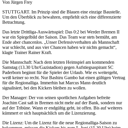
Von Jürgen Frey
STUTTGART. Im Prinzip sind die Blauen eine einzige Baustelle.
Um den Überblick zu bewahren, empfiehlt sich eine differenzierte
Betrachtung.
Das letzte Drittliga-Auswärtsspiel: Das 0:2 bei Werder Bremen II
war ein Spiegelbild der Saison. Das Team war stets bemüht, am
Ende aber chancenlos. „Unser Defensivverhalten als Mannschaft
war schlecht, und aus vier Chancen haben wir nichts gemacht“,
klagte Trainer Rainer Kraft.
Die Mannschaft: Nach dem letzten Heimspiel am kommenden
Samstag (13.30 Uhr/Gazistadion) gegen Aufstiegsaspirant SC
Paderborn beginnt für die Spieler der Urlaub. Wie es weitergeht,
weiß keiner so recht. Nur Bashiru Gambo hat einen gültigen Vertrag
für die Regionalliga. Immerhin hat Marcus Mann deutlich
signalisiert, bei den Kickers bleiben zu wollen.
Der Manager: Der von seinen sportlichen Aufgaben befreite
Joachim Cast saß in Bremen nicht mehr auf der Bank, sondern nur
auf der Tribüne. Wann er endgültig geht, ist offen. Bis auf weiteres
kümmert er sich hauptsächlich um die Lizenzierung.
Die Lizenz: Um die Lizenz für die neue Regionalliga-Saison zu
bekommen, müssen die Kickers bis zum 5. Juni (15.30 Uhr) beim