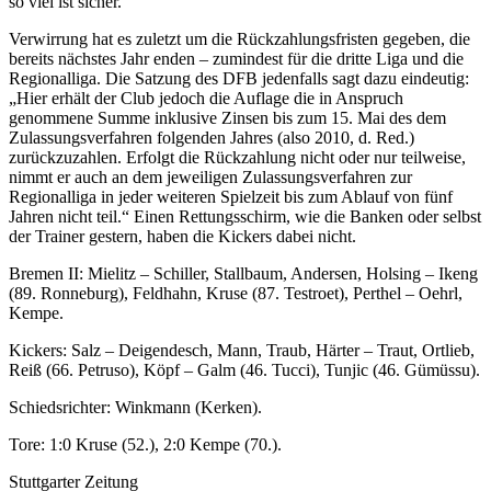
so viel ist sicher.
Verwirrung hat es zuletzt um die Rückzahlungsfristen gegeben, die
bereits nächstes Jahr enden – zumindest für die dritte Liga und die
Regionalliga. Die Satzung des DFB jedenfalls sagt dazu eindeutig:
„Hier erhält der Club jedoch die Auflage die in Anspruch
genommene Summe inklusive Zinsen bis zum 15. Mai des dem
Zulassungsverfahren folgenden Jahres (also 2010, d. Red.)
zurückzuzahlen. Erfolgt die Rückzahlung nicht oder nur teilweise,
nimmt er auch an dem jeweiligen Zulassungsverfahren zur
Regionalliga in jeder weiteren Spielzeit bis zum Ablauf von fünf
Jahren nicht teil.“ Einen Rettungsschirm, wie die Banken oder selbst
der Trainer gestern, haben die Kickers dabei nicht.
Bremen II: Mielitz – Schiller, Stallbaum, Andersen, Holsing – Ikeng
(89. Ronneburg), Feldhahn, Kruse (87. Testroet), Perthel – Oehrl,
Kempe.
Kickers: Salz – Deigendesch, Mann, Traub, Härter – Traut, Ortlieb,
Reiß (66. Petruso), Köpf – Galm (46. Tucci), Tunjic (46. Gümüssu).
Schiedsrichter: Winkmann (Kerken).
Tore: 1:0 Kruse (52.), 2:0 Kempe (70.).
Stuttgarter Zeitung