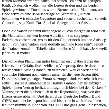
letzten Moment erfahren hatten, hat seinen Teil dazu beigetragen.
Kraft: „Natürlich wollten wir alle Lügen strafen und die beiden
Spiele gewinnen.“ Doch das war in Bremen schon Makulatur, am
Ende setzte es eine 0:2-Niederlage bei Werder II. „Hinten
bekommen wir einfache Gegentore und vorne brauchen wir zu viele
Chancen“, sagt Kraft. Das Spiel als Spiegelbild der Saison.
Doch die Saison ist damit nicht abgehakt. Von morgen an wird sich
die Mannschaft auf den letzten Auftritt am Samstag gegen
Paderborn vorbereiten, wo es für den Gegner noch um den Aufstieg
geht. „Von herschenken kann deshalb nicht die Rede sein“, betont
der Trainer, zumal die Tabellensituation ihren Vorteil hat. „Jetzt weiß
jeder: es ist vorbei.“
Die konkreten Planungen indes beginnen erst. Dabei laufen die
Kickers aber Gefahr, ihren zeitlichen Vorsprung, den sie durch den
feststehenden Abstieg haben, zu verspielen, weil es weder eine
sportliche Führung noch einen Trainer für die neue Saison gibt.
Dass dies keine günstigen Voraussetzungen sind, versteht sich von
selbst. Einzige Ausnahme ist da Bashiru Gambo, der als einziger
Spieler einen Vertrag besitzt, und sagt: „Ich bleibe bei den Kickers.“
Vorausgesetzt die bleiben auch in der Regionalliga, was von der
Lizenzierung abhängt. Und da wird der Deutsche Fußball-Bund
(DFB) nach der beanspruchten und bisher nicht zurückbezahlten
Kautionssumme in Höhe von 200 000 Euro ganz genau hinschauen,