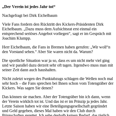
„Der Verein ist jedes Jahr tot“
Nachgefragt bei Dirk Eichelbaum
Viele Fans fordern den Rücktritt des Kickers-Präsidenten Dirk
Eichelbaum. „Dazu muss dem Aufsichtsrat erst einmal ein
entsprechend seriöses Angebot vorliegen“, sagt er im Gespräch mit
Joachim Klumpp.
Herr Eichelbaum, die Fans in Bremen haben gerufen: „Wir woll“n
den Vorstand sehen.“ Aber Sie waren nicht da. Warum?
Die sportliche Situation war ja so, dass es um nicht mehr viel ging
und wir parallel dazu derzeit sehr oft tagen. Irgendwo muss man mit
seiner Zeit dann auch haushalten.
Nicht zuletzt wegen des Punktabzugs schlagen die Wellen noch mal
sehr hoch – die Fans sprechen bei Ihnen schon vom Totengräber der
Kickers. Was sagen Sie denen?
Das können sie machen. Aber der Totengräber bin ich dann, wenn
der Verein wirklich tot ist. Und das ist er im Prinzip ja jedes Jahr.
Letzte Saison haben wir eine Beteiligungsgesellschaft gegründet
und Geld gegeben, dieses Mal haben wir den Club durch
Bürgschaften gerettet. Ich sehe deshalb keinen Bedarf, das täglich