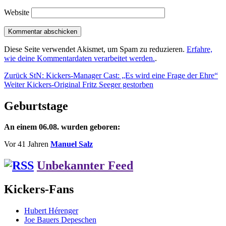
Website
Diese Seite verwendet Akismet, um Spam zu reduzieren.
Erfahre,
wie deine Kommentardaten verarbeitet werden.
.
Beitragsnavigation
Vorheriger
Zurück
StN: Kickers-Manager Cast: „Es wird eine Frage der Ehre“
Nächster
Beitrag:
Weiter
Kickers-Original Fritz Seeger gestorben
Beitrag:
Geburtstage
An einem 06.08. wurden geboren:
Vor 41 Jahren
Manuel Salz
Unbekannter Feed
Kickers-Fans
Hubert Hérenger
Joe Bauers Depeschen