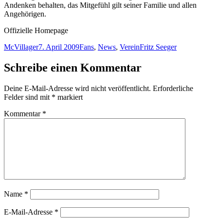
Andenken behalten, das Mitgefühl gilt seiner Familie und allen
Angehörigen.
Offizielle Homepage
Autor
Veröffentlicht
Kategorien
Schlagwörter
McVillager
7. April 2009
Fans
,
News
,
Verein
Fritz Seeger
am
Schreibe einen Kommentar
Deine E-Mail-Adresse wird nicht veröffentlicht.
Erforderliche
Felder sind mit
*
markiert
Kommentar
*
Name
*
E-Mail-Adresse
*