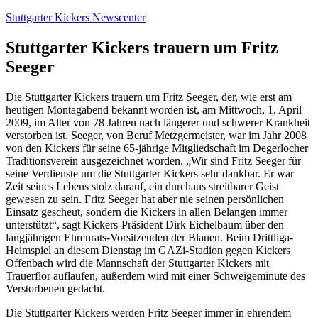
Zum
Stuttgarter Kickers Newscenter
Inhalt
springen
Stuttgarter Kickers trauern um Fritz
Seeger
Die Stuttgarter Kickers trauern um Fritz Seeger, der, wie erst am
heutigen Montagabend bekannt worden ist, am Mittwoch, 1. April
2009, im Alter von 78 Jahren nach längerer und schwerer Krankheit
verstorben ist. Seeger, von Beruf Metzgermeister, war im Jahr 2008
von den Kickers für seine 65-jährige Mitgliedschaft im Degerlocher
Traditionsverein ausgezeichnet worden. „Wir sind Fritz Seeger für
seine Verdienste um die Stuttgarter Kickers sehr dankbar. Er war
Zeit seines Lebens stolz darauf, ein durchaus streitbarer Geist
gewesen zu sein. Fritz Seeger hat aber nie seinen persönlichen
Einsatz gescheut, sondern die Kickers in allen Belangen immer
unterstützt“, sagt Kickers-Präsident Dirk Eichelbaum über den
langjährigen Ehrenrats-Vorsitzenden der Blauen. Beim Drittliga-
Heimspiel an diesem Dienstag im GAZi-Stadion gegen Kickers
Offenbach wird die Mannschaft der Stuttgarter Kickers mit
Trauerflor auflaufen, außerdem wird mit einer Schweigeminute des
Verstorbenen gedacht.
Die Stuttgarter Kickers werden Fritz Seeger immer in ehrendem