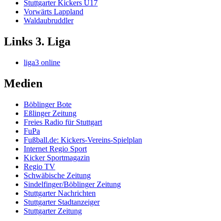
Stuttgarter Kickers U17
Vorwärts Lappland
Waldaubruddler
Links 3. Liga
liga3 online
Medien
Böblinger Bote
Eßlinger Zeitung
Freies Radio für Stuttgart
FuPa
Fußball.de: Kickers-Vereins-Spielplan
Internet Regio Sport
Kicker Sportmagazin
Regio TV
Schwäbische Zeitung
Sindelfinger/Böblinger Zeitung
Stuttgarter Nachrichten
Stuttgarter Stadtanzeiger
Stuttgarter Zeitung