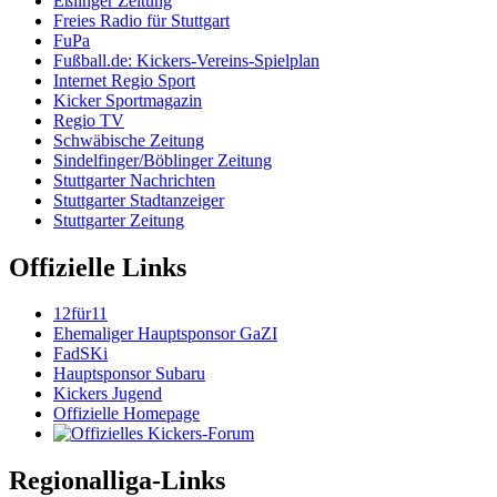
Eßlinger Zeitung
Freies Radio für Stuttgart
FuPa
Fußball.de: Kickers-Vereins-Spielplan
Internet Regio Sport
Kicker Sportmagazin
Regio TV
Schwäbische Zeitung
Sindelfinger/Böblinger Zeitung
Stuttgarter Nachrichten
Stuttgarter Stadtanzeiger
Stuttgarter Zeitung
Offizielle Links
12für11
Ehemaliger Hauptsponsor GaZI
FadSKi
Hauptsponsor Subaru
Kickers Jugend
Offizielle Homepage
Regionalliga-Links