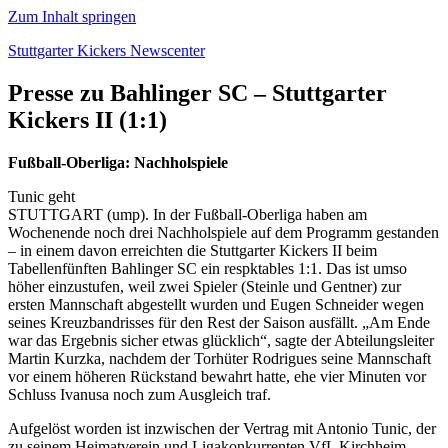
Zum Inhalt springen
Stuttgarter Kickers Newscenter
Presse zu Bahlinger SC – Stuttgarter
Kickers II (1:1)
Fußball-Oberliga: Nachholspiele
Tunic geht
STUTTGART (ump). In der Fußball-Oberliga haben am
Wochenende noch drei Nachholspiele auf dem Programm gestanden
– in einem davon erreichten die Stuttgarter Kickers II beim
Tabellenfünften Bahlinger SC ein respktables 1:1. Das ist umso
höher einzustufen, weil zwei Spieler (Steinle und Gentner) zur
ersten Mannschaft abgestellt wurden und Eugen Schneider wegen
seines Kreuzbandrisses für den Rest der Saison ausfällt. „Am Ende
war das Ergebnis sicher etwas glücklich“, sagte der Abteilungsleiter
Martin Kurzka, nachdem der Torhüter Rodrigues seine Mannschaft
vor einem höheren Rückstand bewahrt hatte, ehe vier Minuten vor
Schluss Ivanusa noch zum Ausgleich traf.
Aufgelöst worden ist inzwischen der Vertrag mit Antonio Tunic, der
zu seinem Heimatverein und Ligakonkurrenten VfL Kirchheim