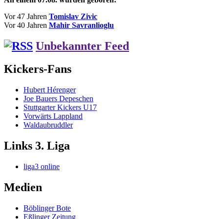
Vor 47 Jahren
Tomislav Zivic
Vor 40 Jahren
Mahir Savranlioglu
Unbekannter Feed
Kickers-Fans
Hubert Hérenger
Joe Bauers Depeschen
Stuttgarter Kickers U17
Vorwärts Lappland
Waldaubruddler
Links 3. Liga
liga3 online
Medien
Böblinger Bote
Eßlinger Zeitung