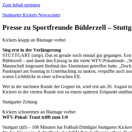
Zum Inhalt springen
Stuttgarter Kickers Newscenter
Presse zu Sportfreunde Bühlerzell – Stuttga
Kickers knapp an Blamage vorbei
Sieg erst in der Verlängerung
STUTTGART (ump). Das ist gerade noch einmal gut gegangen. Erst in d
Bühlerzell – und damit den Einzug in die vierte WFV-Pokalrunde. „W
Mannschaft insgesamt fünfmal das Aluminium getroffen hatte. „Doch das
Punktspiel am Sonntag in Unterhaching zu tanken, verpuffte auch noc
waren Lichtblicke in einer schwachen Elf.
Wer in der nächsten Runde der Gegner ist, wird erst am 20. August i
Kickers in der vierten Runde erst zu einem späteren Zeitpunkt stattfin
Stuttgarter Zeitung
Kickers schrammen an Blamage vorbei
WFV-Pokal: Traut trifft zum 1:0
Stuttgart (jüf) – 108 Minuten hat Fußball-Drittligist Stuttgarter Kick