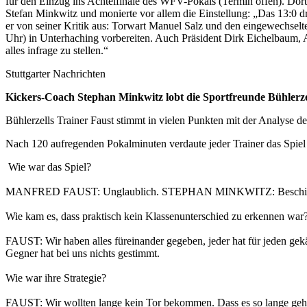
für den Einzug ins Achtelfinale des WFV-Pokals (Termin offen). Dor
Stefan Minkwitz und monierte vor allem die Einstellung: „Das 13:0 d
er von seiner Kritik aus: Torwart Manuel Salz und den eingewechselte
Uhr) in Unterhaching vorbereiten. Auch Präsident Dirk Eichelbaum, Au
alles infrage zu stellen.“
Stuttgarter Nachrichten
Kickers-Coach Stephan Minkwitz lobt die Sportfreunde Bühlerze
Bühlerzells Trainer Faust stimmt in vielen Punkten mit der Analyse de
Nach 120 aufregenden Pokalminuten verdaute jeder Trainer das Spiel 
Wie war das Spiel?
MANFRED FAUST: Unglaublich. STEPHAN MINKWITZ: Beschis
Wie kam es, dass praktisch kein Klassenunterschied zu erkennen war
FAUST: Wir haben alles füreinander gegeben, jeder hat für jeden g
Gegner hat bei uns nichts gestimmt.
Wie war ihre Strategie?
FAUST: Wir wollten lange kein Tor bekommen. Dass es so lange geht, 