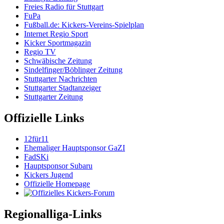
Freies Radio für Stuttgart
FuPa
Fußball.de: Kickers-Vereins-Spielplan
Internet Regio Sport
Kicker Sportmagazin
Regio TV
Schwäbische Zeitung
Sindelfinger/Böblinger Zeitung
Stuttgarter Nachrichten
Stuttgarter Stadtanzeiger
Stuttgarter Zeitung
Offizielle Links
12für11
Ehemaliger Hauptsponsor GaZI
FadSKi
Hauptsponsor Subaru
Kickers Jugend
Offizielle Homepage
Regionalliga-Links