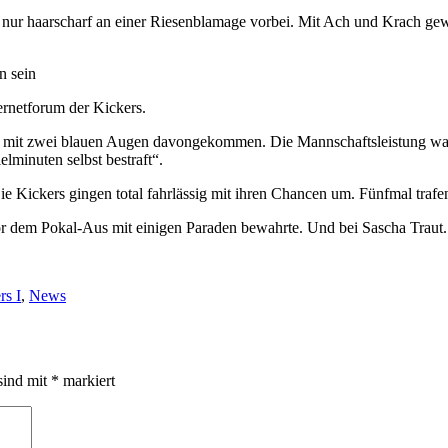
nur haarscharf an einer Riesenblamage vorbei. Mit Ach und Krach gewa
n sein
ternetforum der Kickers.
d mit zwei blauen Augen davongekommen. Die Mannschaftsleistung war 
lminuten selbst bestraft“.
 Kickers gingen total fahrlässig mit ihren Chancen um. Fünfmal trafe
r dem Pokal-Aus mit einigen Paraden bewahrte. Und bei Sascha Traut. 
rs I
,
News
sind mit
*
markiert