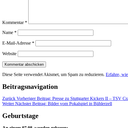
Kommentar
*
Name
*
E-Mail-Adresse
*
Website
Diese Seite verwendet Akismet, um Spam zu reduzieren.
Erfahre, wi
Beitragsnavigation
Zurück
Vorheriger Beitrag:
Presse zu Stuttgarter Kickers II – TSV Cr
Weiter
Nächster Beitrag:
Bilder vom Pokalspiel in Bühlerzell
Geburtstage
An einem 07.08. wurden geboren: