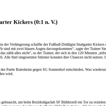
rter Kickers (0:1 n. V.)
er Verlängerung schaffte der Fußball-Drittligist Stuttgarter Kickers 
ir sind mit zwei blauen Augen davongekommen“, sagte der Trainer Ste
 zählt alles nicht“, so der Trainer, der sich in den 120 Minuten „teil
h. Alle fünf eingesetzten Stürmer konnten ihre Chancen nicht nutzen.
n der Partie Rutesheim gegen SG Sonnenhof entschieden. Was wiederum b
den wird.
ers gebraucht, um beim Bezirksligaclub SF Bühlerzell ein Tor zu erziele