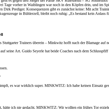
t geht es gegen den Sieger der Partie SKV Rutesheim – SG Sonnenhof G
rei Tage vorher in Waiblingen war noch in den Köpfen drin, und im Spi
n Dirk Prediger. Konsequenzen gibt es zunächst keine: Mit acht Traini
genzeuge in Bühlerzell, bleibt noch ruhig: „Es bestand kein Anlass für
ll
s Stuttgarter Trainers überein – Minkwitz hofft nach der Blamage auf n
auf seine Art. Guido Seyerle hat beide Coaches nach dem Schlusspfiff 
sen.
?
ekämpft, es war wirklich super. MINKWITZ: Ich habe keinen Einsatz g
hätte ich nie gedacht. MINKWITZ: Wir wollten ein frühes Tor erzielen.