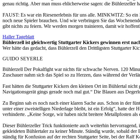
genau richtig. Aber man muss ehlicherweise sagen: die Bühlerzeller 
FAUST: Es war ein Riesenerlebnis für uns alle. MINKWITZ: So ein Bla
noch neue Spieler brauchen. Und wie verbringen Sie das Wochenende?
gibt nichts zu feiern. Wir werden morgen trainieren, damit wir hoffentl
Haller Tageblatt
Bühlerzell ist gleichwertig Stuttgarter Kickers gewinnen erst na
Wer hätte das gedacht, dass Bühlerzell den Drittligsten Stuttgarter
GUIDO SEYERLE
Bühlerzell Der Pokalfight war nichts für schwache Nerven. 120 Minut
Zuschauer nahm sich das Spiel so zu Herzen, dass während der Verl
Fast hätten die Stuttgarter Kickers den kleinen Ort im Bühlertal ni
Navigationsgerät gings gerade noch mal gut.“ Die Blauen aus Degerloc
Zu Beginn sah es noch nach einer klaren Sache aus. Schon in der fün
unter einer zweistelligen Niederlage bleibt, ist ein Erfolg“, hatte d
verhinderte. „Keine Sorge, wir haben nicht breitere Metallpfosten als
Dieser Bühlerzeller Trick funktionierte auch weiterhin hervorragend
gekleideten Bühlertaler zu keiner Minute. Ständig wurde, sobald der
ständig für Konfusion auf der rechten Stuttgarter Seite, bei der Ralf K