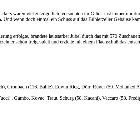
ckers waren viel zu zögerlich, versuchten ihr Glück fast immer nur dur
en. Und wenn doch einmal ein Schuss auf das Bühlerzeller Gehäuse kam,
rung erfolgte, brandete lautstarker Jubel durch das mit 570 Zuschauern 
zehner schön freigespielt und erzielte mit einem Flachschuß das entsc
ach), Gronbach (116. Bahle), Edwin Rieg, Dörr, Rüger (59. Mohamed Al
 Tucci) , Gambo, Kovac, Traut, Schürg (58. Kacani), Vaccaro (58. Predi