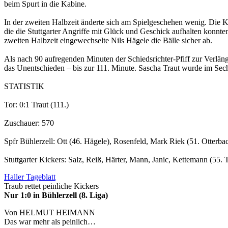
beim Spurt in die Kabine.
In der zweiten Halbzeit änderte sich am Spielgeschehen wenig. Die Ki
die die Stuttgarter Angriffe mit Glück und Geschick aufhalten konnt
zweiten Halbzeit eingewechselte Nils Hägele die Bälle sicher ab.
Als nach 90 aufregenden Minuten der Schiedsrichter-Pfiff zur Verlänge
das Unentschieden – bis zur 111. Minute. Sascha Traut wurde im Sech
STATISTIK
Tor: 0:1 Traut (111.)
Zuschauer: 570
Spfr Bühlerzell: Ott (46. Hägele), Rosenfeld, Mark Riek (51. Otterb
Stuttgarter Kickers: Salz, Reiß, Härter, Mann, Janic, Kettemann (55.
Haller Tageblatt
Traub rettet peinliche Kickers
Nur 1:0 in Bühlerzell (8. Liga)
Von HELMUT HEIMANN
Das war mehr als peinlich…