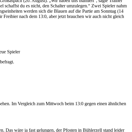
roßaspach (20. August). „Wir haben uns blamiert“, sagte Trainer
el schaffst du es nicht, den Schalter umzulegen.“ Zwei Spieler nahm
ngseinheiten werden sich die Blauen auf die Partie am Sonntag (14
 Freibier nach dem 13:0, aber jetzt brauchen wir auch nicht gleich
eue Spieler
befragt.
esehen. Im Vergleich zum Mittwoch beim 13:0 gegen einen ähnlichen
 Das wäre ja fast gelungen, der Pfosten in Bühlerzell stand leider