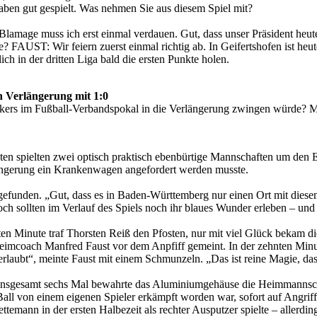
haben gut gespielt. Was nehmen Sie aus diesem Spiel mit?
mage muss ich erst einmal verdauen. Gut, dass unser Präsident heute h
 FAUST: Wir feiern zuerst einmal richtig ab. In Geifertshofen ist h
ich in der dritten Liga bald die ersten Punkte holen.
ch Verlängerung mit 1:0
 Kickers im Fußball-Verbandspokal in die Verlängerung zwingen würde? M
en spielten zwei optisch praktisch ebenbürtige Mannschaften um den E
ängerung ein Krankenwagen angefordert werden musste.
cht gefunden. „Gut, dass es in Baden-Württemberg nur einen Ort mit di
h sollten im Verlauf des Spiels noch ihr blaues Wunder erleben – und 
ten Minute traf Thorsten Reiß den Pfosten, nur mit viel Glück bekam 
er Heimcoach Manfred Faust vor dem Anpfiff gemeint. In der zehnten Minu
 erlaubt“, meinte Faust mit einem Schmunzeln. „Das ist reine Magie, dass
, insgesamt sechs Mal bewahrte das Aluminiumgehäuse die Heimmannscha
 Ball von einem eigenen Spieler erkämpft worden war, sofort auf Angri
ettemann in der ersten Halbezeit als rechter Ausputzer spielte – allerdi