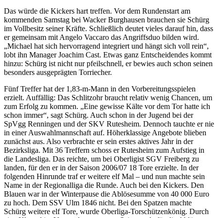
Das würde die Kickers hart treffen. Vor dem Rundenstart am
kommenden Samstag bei Wacker Burghausen brauchen sie Schürg
im Vollbesitz seiner Kräfte. Schließlich deutet vieles darauf hin, dass
er gemeinsam mit Angelo Vaccaro das Angriffsduo bilden wird.
„Michael hat sich hervorragend integriert und hängt sich voll rein“,
lobt ihn Manager Joachim Cast. Etwas ganz Entscheidendes kommt
hinzu: Schürg ist nicht nur pfeilschnell, er bewies auch schon seinen
besonders ausgeprägten Torriecher.
Fünf Treffer hat der 1,83-m-Mann in den Vorbereitungsspielen
erzielt. Auffällig: Das Schlitzohr braucht relativ wenig Chancen, um
zum Erfolg zu kommen. „Eine gewisse Kälte vor dem Tor hatte ich
schon immer“, sagt Schürg. Auch schon in der Jugend bei der
SpVgg Renningen und der SKV Rutesheim. Dennoch tauchte er nie
in einer Auswahlmannschaft auf. Höherklassige Angebote blieben
zunächst aus. Also verbrachte er sein erstes aktives Jahr in der
Bezirksliga. Mit 36 Treffern schoss er Rutesheim zum Aufstieg in
die Landesliga. Das reichte, um bei Oberligist SGV Freiberg zu
landen, für den er in der Saison 2006/07 18 Tore erzielte. In der
folgenden Hinrunde traf er weitere elf Mal – und nun machte sein
Name in der Regionalliga die Runde. Auch bei den Kickers. Den
Blauen war in der Winterpause die Ablösesumme von 40 000 Euro
zu hoch. Dem SSV Ulm 1846 nicht. Bei den Spatzen machte
Schürg weitere elf Tore, wurde Oberliga-Torschützenkönig. Durch