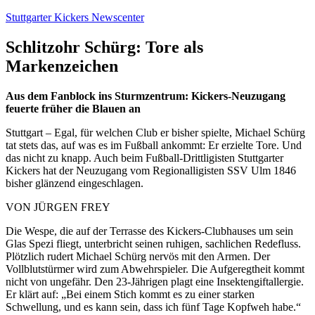
Zum
Stuttgarter Kickers Newscenter
Inhalt
springen
Schlitzohr Schürg: Tore als
Markenzeichen
Aus dem Fanblock ins Sturmzentrum: Kickers-Neuzugang
feuerte früher die Blauen an
Stuttgart – Egal, für welchen Club er bisher spielte, Michael Schürg
tat stets das, auf was es im Fußball ankommt: Er erzielte Tore. Und
das nicht zu knapp. Auch beim Fußball-Drittligisten Stuttgarter
Kickers hat der Neuzugang vom Regionalligisten SSV Ulm 1846
bisher glänzend eingeschlagen.
VON JÜRGEN FREY
Die Wespe, die auf der Terrasse des Kickers-Clubhauses um sein
Glas Spezi fliegt, unterbricht seinen ruhigen, sachlichen Redefluss.
Plötzlich rudert Michael Schürg nervös mit den Armen. Der
Vollblutstürmer wird zum Abwehrspieler. Die Aufgeregtheit kommt
nicht von ungefähr. Den 23-Jährigen plagt eine Insektengiftallergie.
Er klärt auf: „Bei einem Stich kommt es zu einer starken
Schwellung, und es kann sein, dass ich fünf Tage Kopfweh habe.“