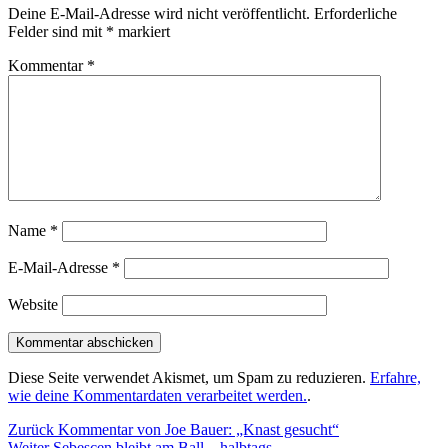
Deine E-Mail-Adresse wird nicht veröffentlicht.
Erforderliche
Felder sind mit
*
markiert
Kommentar
*
Name
*
E-Mail-Adresse
*
Website
Diese Seite verwendet Akismet, um Spam zu reduzieren.
Erfahre,
wie deine Kommentardaten verarbeitet werden.
.
Beitragsnavigation
Vorheriger
Zurück
Kommentar von Joe Bauer: „Knast gesucht“
Nächster
Beitrag:
Weiter
Sebescen bleibt am Ball – halbtags