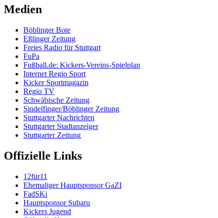
Medien
Böblinger Bote
Eßlinger Zeitung
Freies Radio für Stuttgart
FuPa
Fußball.de: Kickers-Vereins-Spielplan
Internet Regio Sport
Kicker Sportmagazin
Regio TV
Schwäbische Zeitung
Sindelfinger/Böblinger Zeitung
Stuttgarter Nachrichten
Stuttgarter Stadtanzeiger
Stuttgarter Zeitung
Offizielle Links
12für11
Ehemaliger Hauptsponsor GaZI
FadSKi
Hauptsponsor Subaru
Kickers Jugend