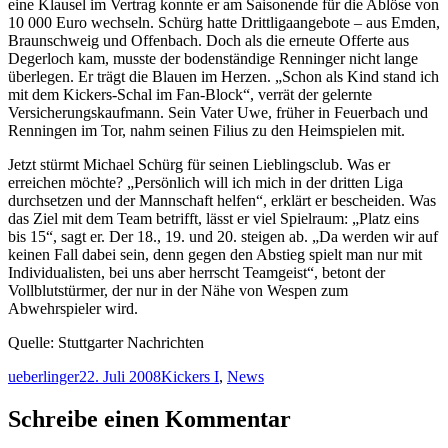
eine Klausel im Vertrag konnte er am Saisonende für die Ablöse von
10 000 Euro wechseln. Schürg hatte Drittligaangebote – aus Emden,
Braunschweig und Offenbach. Doch als die erneute Offerte aus
Degerloch kam, musste der bodenständige Renninger nicht lange
überlegen. Er trägt die Blauen im Herzen. „Schon als Kind stand ich
mit dem Kickers-Schal im Fan-Block“, verrät der gelernte
Versicherungskaufmann. Sein Vater Uwe, früher in Feuerbach und
Renningen im Tor, nahm seinen Filius zu den Heimspielen mit.
Jetzt stürmt Michael Schürg für seinen Lieblingsclub. Was er
erreichen möchte? „Persönlich will ich mich in der dritten Liga
durchsetzen und der Mannschaft helfen“, erklärt er bescheiden. Was
das Ziel mit dem Team betrifft, lässt er viel Spielraum: „Platz eins
bis 15“, sagt er. Der 18., 19. und 20. steigen ab. „Da werden wir auf
keinen Fall dabei sein, denn gegen den Abstieg spielt man nur mit
Individualisten, bei uns aber herrscht Teamgeist“, betont der
Vollblutstürmer, der nur in der Nähe von Wespen zum
Abwehrspieler wird.
Quelle: Stuttgarter Nachrichten
Autor
Veröffentlicht
Kategorien
ueberlinger
22. Juli 2008
Kickers I
,
News
am
Schreibe einen Kommentar