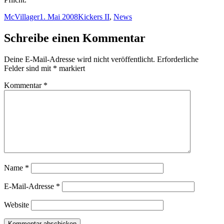
Autor
Veröffentlicht
Kategorien
McVillager
1. Mai 2008
Kickers II
,
News
am
Schreibe einen Kommentar
Deine E-Mail-Adresse wird nicht veröffentlicht.
Erforderliche
Felder sind mit
*
markiert
Kommentar
*
Name
*
E-Mail-Adresse
*
Website