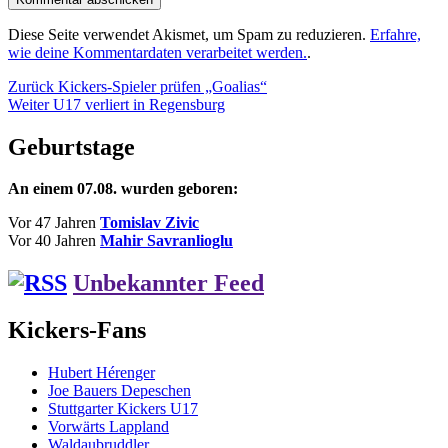
Diese Seite verwendet Akismet, um Spam zu reduzieren.
Erfahre,
wie deine Kommentardaten verarbeitet werden.
.
Beitragsnavigation
Vorheriger
Zurück
Kickers-Spieler prüfen „Goalias“
Nächster
Beitrag:
Weiter
U17 verliert in Regensburg
Beitrag:
Geburtstage
An einem 07.08. wurden geboren:
Vor 47 Jahren
Tomislav Zivic
Vor 40 Jahren
Mahir Savranlioglu
Unbekannter Feed
Kickers-Fans
Hubert Hérenger
Joe Bauers Depeschen
Stuttgarter Kickers U17
Vorwärts Lappland
Waldaubruddler