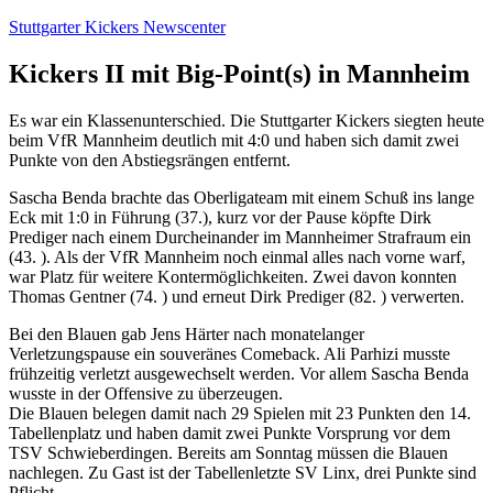
Zum
Stuttgarter Kickers Newscenter
Inhalt
springen
Kickers II mit Big-Point(s) in Mannheim
Es war ein Klassenunterschied. Die Stuttgarter Kickers siegten heute
beim VfR Mannheim deutlich mit 4:0 und haben sich damit zwei
Punkte von den Abstiegsrängen entfernt.
Sascha Benda brachte das Oberligateam mit einem Schuß ins lange
Eck mit 1:0 in Führung (37.), kurz vor der Pause köpfte Dirk
Prediger nach einem Durcheinander im Mannheimer Strafraum ein
(43. ). Als der VfR Mannheim noch einmal alles nach vorne warf,
war Platz für weitere Kontermöglichkeiten. Zwei davon konnten
Thomas Gentner (74. ) und erneut Dirk Prediger (82. ) verwerten.
Bei den Blauen gab Jens Härter nach monatelanger
Verletzungspause ein souveränes Comeback. Ali Parhizi musste
frühzeitig verletzt ausgewechselt werden. Vor allem Sascha Benda
wusste in der Offensive zu überzeugen.
Die Blauen belegen damit nach 29 Spielen mit 23 Punkten den 14.
Tabellenplatz und haben damit zwei Punkte Vorsprung vor dem
TSV Schwieberdingen. Bereits am Sonntag müssen die Blauen
nachlegen. Zu Gast ist der Tabellenletzte SV Linx, drei Punkte sind
Pflicht.