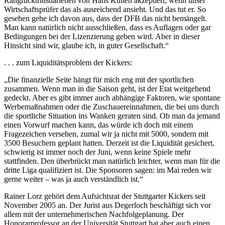
Rangrücktrittsdarlehen von Hans Kullen akzeptiert, wenn unser
Wirtschaftsprüfer das als ausreichend ansieht. Und das tut er. So
gesehen gehe ich davon aus, dass der DFB das nicht bemängelt.
Man kann natürlich nicht ausschließen, dass es Auflagen oder gar
Bedingungen bei der Lizenzierung geben wird. Aber in dieser
Hinsicht sind wir, glaube ich, in guter Gesellschaft.“
. . . zum Liquiditätsproblem der Kickers:
„Die finanzielle Seite hängt für mich eng mit der sportlichen
zusammen. Wenn man in die Saison geht, ist der Etat weitgehend
gedeckt. Aber es gibt immer auch abhängige Faktoren, wie spontane
Werbemaßnahmen oder die Zuschauereinnahmen, die bei uns durch
die sportliche Situation ins Wanken geraten sind. Ob man da jemand
einen Vorwurf machen kann, das würde ich doch mit einem
Fragezeichen versehen, zumal wir ja nicht mit 5000, sondern mit
3500 Besuchern geplant hatten. Derzeit ist die Liquidität gesichert,
schwierig ist immer noch der Juni, wenn keine Spiele mehr
stattfinden. Den überbrückt man natürlich leichter, wenn man für die
dritte Liga qualifiziert ist. Die Sponsoren sagen: im Mai reden wir
gerne weiter – was ja auch verständlich ist.“
Rainer Lorz gehört dem Aufsichtsrat der Stuttgarter Kickers seit
November 2005 an. Der Jurist aus Degerloch beschäftigt sich vor
allem mit der unternehmerischen Nachfolgeplanung. Der
Honorarprofessor an der Universität Stuttgart hat aber auch einen