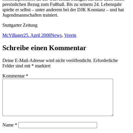
persönlichen Bezug zum Fußball. Bis zu seinem 24. Lebensjahr
spielte er selbst – unter anderem bei der DJK Konstanz – und hat
Jugendmannschaften trainiert.
Stuttgarter Zeitung
Autor
Veröffentlicht
Kategorien
McVillager
25. April 2008
News
,
Verein
am
Schreibe einen Kommentar
Deine E-Mail-Adresse wird nicht veröffentlicht.
Erforderliche
Felder sind mit
*
markiert
Kommentar
*
Name
*