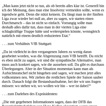
„Man kann jetzt nicht so tun, als ob bereits alles klar ist. Generell bin
ich der Meinung, dass man eine Insolvenz vermeiden sollte, wenn es
irgendwie geht. Denn die nützt keinem. Da fängt man in der fünften
Liga zwar wieder bei null an, aber zu sagen, wir starten einen
Durchmarsch – das ist nicht so einfach. Vorrangig sollte man
deshalb alles dafür tun, dass man in der vierten Liga eine
schlagkräftige Truppe hätte und weiterspielen könnte, wenngleich
natürlich mit einem deutlich reduzierten Etat.“
. . . zum Verhältnis VfB Stuttgart:
„Da ist vielleicht in den vergangenen Jahren zu wenig daran
gearbeitet worden, was die Abgrenzung zum VfB betrifft. Da reicht
es eben nicht zu sagen, wir sind die sympathische Alternative, man
muss auch konkret sagen, wie die aussehen soll. Da gibt es durchaus
Überlegungen. Aber in der Situation momentan kann man als
Aufsichtsratschef nicht hingehen und sagen, wir machen jetzt alles
vollkommen neu. Wir ziehen die restlichen Spiele der Saison sauber
durch. Danach folgt die Bestandsaufnahme, bei der wir uns fragen
müssen: wo stehen wir, wo wollen wir hin – wer ist dabei?“
. . . zum Darlehen des Expräsidenten:
„Die mir gegebenen Informationen sagen, dass der DFB das