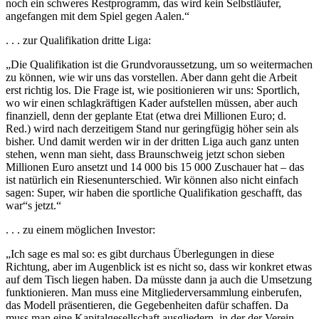
noch ein schweres Restprogramm, das wird kein Selbstläufer,
angefangen mit dem Spiel gegen Aalen.“
. . . zur Qualifikation dritte Liga:
„Die Qualifikation ist die Grundvoraussetzung, um so weitermachen
zu können, wie wir uns das vorstellen. Aber dann geht die Arbeit
erst richtig los. Die Frage ist, wie positionieren wir uns: Sportlich,
wo wir einen schlagkräftigen Kader aufstellen müssen, aber auch
finanziell, denn der geplante Etat (etwa drei Millionen Euro; d.
Red.) wird nach derzeitigem Stand nur geringfügig höher sein als
bisher. Und damit werden wir in der dritten Liga auch ganz unten
stehen, wenn man sieht, dass Braunschweig jetzt schon sieben
Millionen Euro ansetzt und 14 000 bis 15 000 Zuschauer hat – das
ist natürlich ein Riesenunterschied. Wir können also nicht einfach
sagen: Super, wir haben die sportliche Qualifikation geschafft, das
war“s jetzt.“
. . . zu einem möglichen Investor:
„Ich sage es mal so: es gibt durchaus Überlegungen in diese
Richtung, aber im Augenblick ist es nicht so, dass wir konkret etwas
auf dem Tisch liegen haben. Da müsste dann ja auch die Umsetzung
funktionieren. Man muss eine Mitgliederversammlung einberufen,
das Modell präsentieren, die Gegebenheiten dafür schaffen. Da
muss man eine Kapitalgesellschaft ausgliedern, in der der Verein