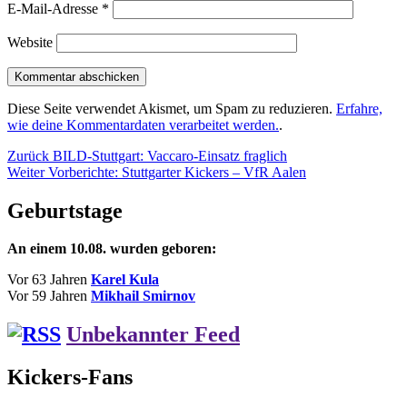
E-Mail-Adresse
*
Website
Diese Seite verwendet Akismet, um Spam zu reduzieren.
Erfahre,
wie deine Kommentardaten verarbeitet werden.
.
Beitragsnavigation
Vorheriger
Zurück
BILD-Stuttgart: Vaccaro-Einsatz fraglich
Nächster
Beitrag:
Weiter
Vorberichte: Stuttgarter Kickers – VfR Aalen
Beitrag:
Geburtstage
An einem 10.08. wurden geboren:
Vor 63 Jahren
Karel Kula
Vor 59 Jahren
Mikhail Smirnov
Unbekannter Feed
Kickers-Fans