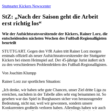
Zum
Stuttgarter Kickers Newscenter
Inhalt
springen
StZ: „Nach der Saison geht die Arbeit
erst richtig los“
Wie der Aufsichtsratsvorsitzende der Kickers, Rainer Lorz, die
entscheidenden nächsten Wochen des Fußball-Regionalligisten
beurteilt
STUTTGART. Gegen den VfR Aalen tritt Rainer Lorz morgen
erstmals offiziell als neuer Aufsichtsratsvorsitzender der Stuttgarter
Kickers bei einem Heimspiel auf. Der 45-jährige Jurist äußert sich
zu den verschiedenen Problemfeldern des Fußball-Regionalligisten.
Von Joachim Klumpp
Rainer Lorz zur sportlichen Situation:
„Ich denke, wir haben sehr gute Chancen, unser Ziel dritte Liga zu
erreichen, nachdem in der Tabelle alles sehr eng beisammen ist. So
gesehen war das Spiel in Burghausen sicher von herausragender
Bedeutung, nicht nur, weil wir gewonnen, sondern unsere
Konkurrenten großteils verloren haben. Allerdings haben wir auch