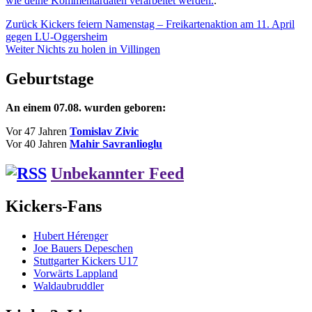
wie deine Kommentardaten verarbeitet werden.
.
Beitragsnavigation
Vorheriger
Zurück
Kickers feiern Namenstag – Freikartenaktion am 11. April
Beitrag:
gegen LU-Oggersheim
Nächster
Weiter
Nichts zu holen in Villingen
Beitrag:
Geburtstage
An einem 07.08. wurden geboren:
Vor 47 Jahren
Tomislav Zivic
Vor 40 Jahren
Mahir Savranlioglu
Unbekannter Feed
Kickers-Fans
Hubert Hérenger
Joe Bauers Depeschen
Stuttgarter Kickers U17
Vorwärts Lappland
Waldaubruddler