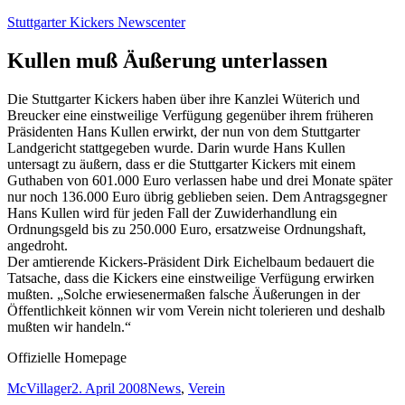
Zum
Stuttgarter Kickers Newscenter
Inhalt
springen
Kullen muß Äußerung unterlassen
Die Stuttgarter Kickers haben über ihre Kanzlei Wüterich und
Breucker eine einstweilige Verfügung gegenüber ihrem früheren
Präsidenten Hans Kullen erwirkt, der nun von dem Stuttgarter
Landgericht stattgegeben wurde. Darin wurde Hans Kullen
untersagt zu äußern, dass er die Stuttgarter Kickers mit einem
Guthaben von 601.000 Euro verlassen habe und drei Monate später
nur noch 136.000 Euro übrig geblieben seien. Dem Antragsgegner
Hans Kullen wird für jeden Fall der Zuwiderhandlung ein
Ordnungsgeld bis zu 250.000 Euro, ersatzweise Ordnungshaft,
angedroht.
Der amtierende Kickers-Präsident Dirk Eichelbaum bedauert die
Tatsache, dass die Kickers eine einstweilige Verfügung erwirken
mußten. „Solche erwiesenermaßen falsche Äußerungen in der
Öffentlichkeit können wir vom Verein nicht tolerieren und deshalb
mußten wir handeln.“
Offizielle Homepage
Autor
Veröffentlicht
Kategorien
McVillager
2. April 2008
News
,
Verein
am