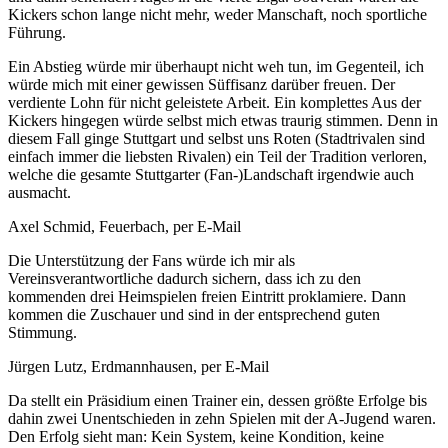
Kickers schon lange nicht mehr, weder Manschaft, noch sportliche
Führung.
Ein Abstieg würde mir überhaupt nicht weh tun, im Gegenteil, ich
würde mich mit einer gewissen Süffisanz darüber freuen. Der
verdiente Lohn für nicht geleistete Arbeit. Ein komplettes Aus der
Kickers hingegen würde selbst mich etwas traurig stimmen. Denn in
diesem Fall ginge Stuttgart und selbst uns Roten (Stadtrivalen sind
einfach immer die liebsten Rivalen) ein Teil der Tradition verloren,
welche die gesamte Stuttgarter (Fan-)Landschaft irgendwie auch
ausmacht.
Axel Schmid, Feuerbach, per E-Mail
Die Unterstützung der Fans würde ich mir als
Vereinsverantwortliche dadurch sichern, dass ich zu den
kommenden drei Heimspielen freien Eintritt proklamiere. Dann
kommen die Zuschauer und sind in der entsprechend guten
Stimmung.
Jürgen Lutz, Erdmannhausen, per E-Mail
Da stellt ein Präsidium einen Trainer ein, dessen größte Erfolge bis
dahin zwei Unentschieden in zehn Spielen mit der A-Jugend waren.
Den Erfolg sieht man: Kein System, keine Kondition, keine