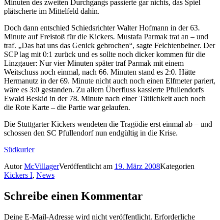
Minuten des zweiten Durchgangs passierte gar nichts, das Spiel
plätscherte im Mittelfeld dahin.
Doch dann entschied Schiedsrichter Walter Hofmann in der 63.
Minute auf Freistoß für die Kickers. Mustafa Parmak trat an – und
traf. „Das hat uns das Genick gebrochen“, sagte Feichtenbeiner. Der
SCP lag mit 0:1 zurück und es sollte noch dicker kommen für die
Linzgauer: Nur vier Minuten später traf Parmak mit einem
Weitschuss noch einmal, nach 66. Minuten stand es 2:0. Hätte
Hermanutz in der 69. Minute nicht auch noch einen Elfmeter pariert,
wäre es 3:0 gestanden. Zu allem Überfluss kassierte Pfullendorfs
Ewald Beskid in der 78. Minute nach einer Tätlichkeit auch noch
die Rote Karte – die Partie war gelaufen.
Die Stuttgarter Kickers wendeten die Tragödie erst einmal ab – und
schossen den SC Pfullendorf nun endgültig in die Krise.
Südkurier
Autor
McVillager
Veröffentlicht am
19. März 2008
Kategorien
Kickers I
,
News
Schreibe einen Kommentar
Deine E-Mail-Adresse wird nicht veröffentlicht.
Erforderliche