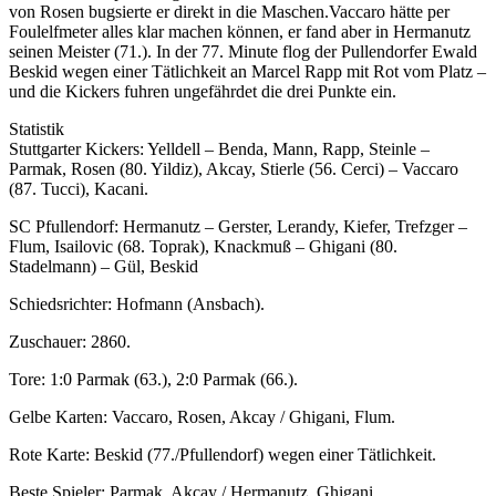
von Rosen bugsierte er direkt in die Maschen.Vaccaro hätte per
Foulelfmeter alles klar machen können, er fand aber in Hermanutz
seinen Meister (71.). In der 77. Minute flog der Pullendorfer Ewald
Beskid wegen einer Tätlichkeit an Marcel Rapp mit Rot vom Platz –
und die Kickers fuhren ungefährdet die drei Punkte ein.
Statistik
Stuttgarter Kickers: Yelldell – Benda, Mann, Rapp, Steinle –
Parmak, Rosen (80. Yildiz), Akcay, Stierle (56. Cerci) – Vaccaro
(87. Tucci), Kacani.
SC Pfullendorf: Hermanutz – Gerster, Lerandy, Kiefer, Trefzger –
Flum, Isailovic (68. Toprak), Knackmuß – Ghigani (80.
Stadelmann) – Gül, Beskid
Schiedsrichter: Hofmann (Ansbach).
Zuschauer: 2860.
Tore: 1:0 Parmak (63.), 2:0 Parmak (66.).
Gelbe Karten: Vaccaro, Rosen, Akcay / Ghigani, Flum.
Rote Karte: Beskid (77./Pfullendorf) wegen einer Tätlichkeit.
Beste Spieler: Parmak, Akcay / Hermanutz, Ghigani.