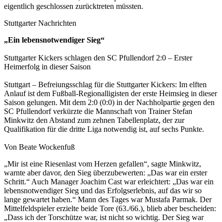
eigentlich geschlossen zurücktreten müssten.
Stuttgarter Nachrichten
„Ein lebensnotwendiger Sieg“
Stuttgarter Kickers schlagen den SC Pfullendorf 2:0 – Erster
Heimerfolg in dieser Saison
Stuttgart – Befreiungsschlag für die Stuttgarter Kickers: Im elften
Anlauf ist dem Fußball-Regionalligisten der erste Heimsieg in dieser
Saison gelungen. Mit dem 2:0 (0:0) in der Nachholpartie gegen den
SC Pfullendorf verkürzte die Mannschaft von Trainer Stefan
Minkwitz den Abstand zum zehnen Tabellenplatz, der zur
Qualifikation für die dritte Liga notwendig ist, auf sechs Punkte.
Von Beate Wockenfuß
„Mir ist eine Riesenlast vom Herzen gefallen“, sagte Minkwitz,
warnte aber davor, den Sieg überzubewerten: „Das war ein erster
Schritt.“ Auch Manager Joachim Cast war erleichtert: „Das war ein
lebensnotwendiger Sieg und das Erfolgserlebnis, auf das wir so
lange gewartet haben.“ Mann des Tages war Mustafa Parmak. Der
Mittelfeldspieler erzielte beide Tore (63./66.), blieb aber bescheiden:
„Dass ich der Torschütze war, ist nicht so wichtig. Der Sieg war