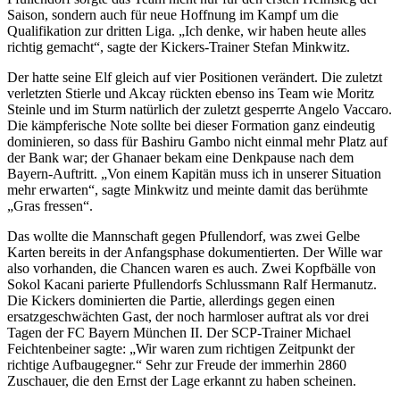
Saison, sondern auch für neue Hoffnung im Kampf um die
Qualifikation zur dritten Liga. „Ich denke, wir haben heute alles
richtig gemacht“, sagte der Kickers-Trainer Stefan Minkwitz.
Der hatte seine Elf gleich auf vier Positionen verändert. Die zuletzt
verletzten Stierle und Akcay rückten ebenso ins Team wie Moritz
Steinle und im Sturm natürlich der zuletzt gesperrte Angelo Vaccaro.
Die kämpferische Note sollte bei dieser Formation ganz eindeutig
dominieren, so dass für Bashiru Gambo nicht einmal mehr Platz auf
der Bank war; der Ghanaer bekam eine Denkpause nach dem
Bayern-Auftritt. „Von einem Kapitän muss ich in unserer Situation
mehr erwarten“, sagte Minkwitz und meinte damit das berühmte
„Gras fressen“.
Das wollte die Mannschaft gegen Pfullendorf, was zwei Gelbe
Karten bereits in der Anfangsphase dokumentierten. Der Wille war
also vorhanden, die Chancen waren es auch. Zwei Kopfbälle von
Sokol Kacani parierte Pfullendorfs Schlussmann Ralf Hermanutz.
Die Kickers dominierten die Partie, allerdings gegen einen
ersatzgeschwächten Gast, der noch harmloser auftrat als vor drei
Tagen der FC Bayern München II. Der SCP-Trainer Michael
Feichtenbeiner sagte: „Wir waren zum richtigen Zeitpunkt der
richtige Aufbaugegner.“ Sehr zur Freude der immerhin 2860
Zuschauer, die den Ernst der Lage erkannt zu haben scheinen.