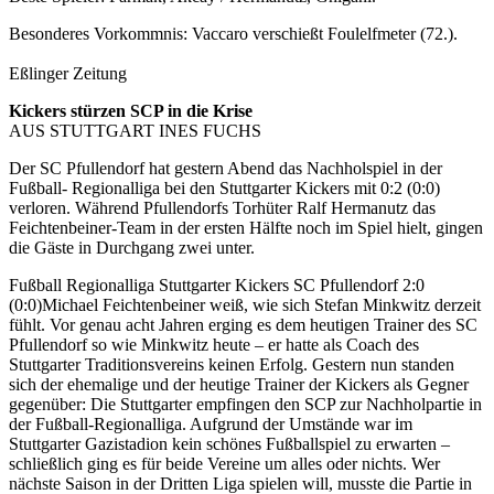
Besonderes Vorkommnis: Vaccaro verschießt Foulelfmeter (72.).
Eßlinger Zeitung
Kickers stürzen SCP in die Krise
AUS STUTTGART INES FUCHS
Der SC Pfullendorf hat gestern Abend das Nachholspiel in der
Fußball- Regionalliga bei den Stuttgarter Kickers mit 0:2 (0:0)
verloren. Während Pfullendorfs Torhüter Ralf Hermanutz das
Feichtenbeiner-Team in der ersten Hälfte noch im Spiel hielt, gingen
die Gäste in Durchgang zwei unter.
Fußball Regionalliga Stuttgarter Kickers SC Pfullendorf 2:0
(0:0)Michael Feichtenbeiner weiß, wie sich Stefan Minkwitz derzeit
fühlt. Vor genau acht Jahren erging es dem heutigen Trainer des SC
Pfullendorf so wie Minkwitz heute – er hatte als Coach des
Stuttgarter Traditionsvereins keinen Erfolg. Gestern nun standen
sich der ehemalige und der heutige Trainer der Kickers als Gegner
gegenüber: Die Stuttgarter empfingen den SCP zur Nachholpartie in
der Fußball-Regionalliga. Aufgrund der Umstände war im
Stuttgarter Gazistadion kein schönes Fußballspiel zu erwarten –
schließlich ging es für beide Vereine um alles oder nichts. Wer
nächste Saison in der Dritten Liga spielen will, musste die Partie in