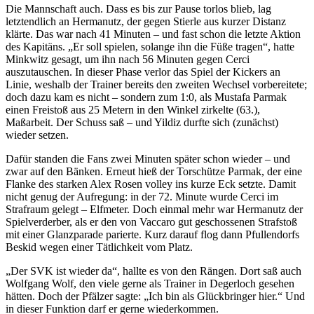
Die Mannschaft auch. Dass es bis zur Pause torlos blieb, lag
letztendlich an Hermanutz, der gegen Stierle aus kurzer Distanz
klärte. Das war nach 41 Minuten – und fast schon die letzte Aktion
des Kapitäns. „Er soll spielen, solange ihn die Füße tragen“, hatte
Minkwitz gesagt, um ihn nach 56 Minuten gegen Cerci
auszutauschen. In dieser Phase verlor das Spiel der Kickers an
Linie, weshalb der Trainer bereits den zweiten Wechsel vorbereitete;
doch dazu kam es nicht – sondern zum 1:0, als Mustafa Parmak
einen Freistoß aus 25 Metern in den Winkel zirkelte (63.),
Maßarbeit. Der Schuss saß – und Yildiz durfte sich (zunächst)
wieder setzen.
Dafür standen die Fans zwei Minuten später schon wieder – und
zwar auf den Bänken. Erneut hieß der Torschütze Parmak, der eine
Flanke des starken Alex Rosen volley ins kurze Eck setzte. Damit
nicht genug der Aufregung: in der 72. Minute wurde Cerci im
Strafraum gelegt – Elfmeter. Doch einmal mehr war Hermanutz der
Spielverderber, als er den von Vaccaro gut geschossenen Strafstoß
mit einer Glanzparade parierte. Kurz darauf flog dann Pfullendorfs
Beskid wegen einer Tätlichkeit vom Platz.
„Der SVK ist wieder da“, hallte es von den Rängen. Dort saß auch
Wolfgang Wolf, den viele gerne als Trainer in Degerloch gesehen
hätten. Doch der Pfälzer sagte: „Ich bin als Glückbringer hier.“ Und
in dieser Funktion darf er gerne wiederkommen.