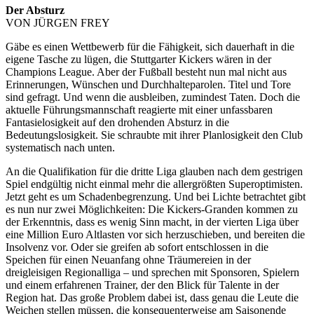
Der Absturz
VON JÜRGEN FREY
Gäbe es einen Wettbewerb für die Fähigkeit, sich dauerhaft in die
eigene Tasche zu lügen, die Stuttgarter Kickers wären in der
Champions League. Aber der Fußball besteht nun mal nicht aus
Erinnerungen, Wünschen und Durchhalteparolen. Titel und Tore
sind gefragt. Und wenn die ausbleiben, zumindest Taten. Doch die
aktuelle Führungsmannschaft reagierte mit einer unfassbaren
Fantasielosigkeit auf den drohenden Absturz in die
Bedeutungslosigkeit. Sie schraubte mit ihrer Planlosigkeit den Club
systematisch nach unten.
An die Qualifikation für die dritte Liga glauben nach dem gestrigen
Spiel endgültig nicht einmal mehr die allergrößten Superoptimisten.
Jetzt geht es um Schadenbegrenzung. Und bei Lichte betrachtet gibt
es nun nur zwei Möglichkeiten: Die Kickers-Granden kommen zu
der Erkenntnis, dass es wenig Sinn macht, in der vierten Liga über
eine Million Euro Altlasten vor sich herzuschieben, und bereiten die
Insolvenz vor. Oder sie greifen ab sofort entschlossen in die
Speichen für einen Neuanfang ohne Träumereien in der
dreigleisigen Regionalliga – und sprechen mit Sponsoren, Spielern
und einem erfahrenen Trainer, der den Blick für Talente in der
Region hat. Das große Problem dabei ist, dass genau die Leute die
Weichen stellen müssen, die konsequenterweise am Saisonende