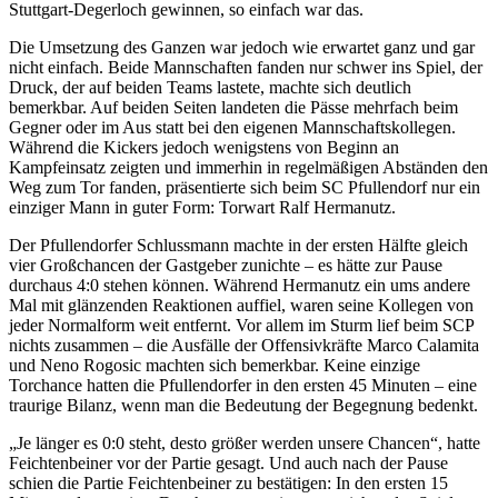
Stuttgart-Degerloch gewinnen, so einfach war das.
Die Umsetzung des Ganzen war jedoch wie erwartet ganz und gar
nicht einfach. Beide Mannschaften fanden nur schwer ins Spiel, der
Druck, der auf beiden Teams lastete, machte sich deutlich
bemerkbar. Auf beiden Seiten landeten die Pässe mehrfach beim
Gegner oder im Aus statt bei den eigenen Mannschaftskollegen.
Während die Kickers jedoch wenigstens von Beginn an
Kampfeinsatz zeigten und immerhin in regelmäßigen Abständen den
Weg zum Tor fanden, präsentierte sich beim SC Pfullendorf nur ein
einziger Mann in guter Form: Torwart Ralf Hermanutz.
Der Pfullendorfer Schlussmann machte in der ersten Hälfte gleich
vier Großchancen der Gastgeber zunichte – es hätte zur Pause
durchaus 4:0 stehen können. Während Hermanutz ein ums andere
Mal mit glänzenden Reaktionen auffiel, waren seine Kollegen von
jeder Normalform weit entfernt. Vor allem im Sturm lief beim SCP
nichts zusammen – die Ausfälle der Offensivkräfte Marco Calamita
und Neno Rogosic machten sich bemerkbar. Keine einzige
Torchance hatten die Pfullendorfer in den ersten 45 Minuten – eine
traurige Bilanz, wenn man die Bedeutung der Begegnung bedenkt.
„Je länger es 0:0 steht, desto größer werden unsere Chancen“, hatte
Feichtenbeiner vor der Partie gesagt. Und auch nach der Pause
schien die Partie Feichtenbeiner zu bestätigen: In den ersten 15