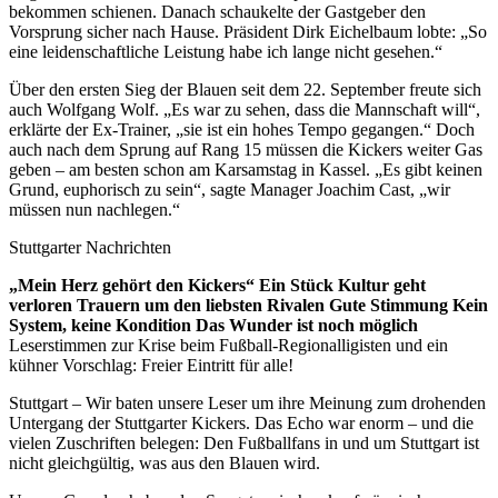
bekommen schienen. Danach schaukelte der Gastgeber den
Vorsprung sicher nach Hause. Präsident Dirk Eichelbaum lobte: „So
eine leidenschaftliche Leistung habe ich lange nicht gesehen.“
Über den ersten Sieg der Blauen seit dem 22. September freute sich
auch Wolfgang Wolf. „Es war zu sehen, dass die Mannschaft will“,
erklärte der Ex-Trainer, „sie ist ein hohes Tempo gegangen.“ Doch
auch nach dem Sprung auf Rang 15 müssen die Kickers weiter Gas
geben – am besten schon am Karsamstag in Kassel. „Es gibt keinen
Grund, euphorisch zu sein“, sagte Manager Joachim Cast, „wir
müssen nun nachlegen.“
Stuttgarter Nachrichten
„Mein Herz gehört den Kickers“ Ein Stück Kultur geht
verloren Trauern um den liebsten Rivalen Gute Stimmung Kein
System, keine Kondition Das Wunder ist noch möglich
Leserstimmen zur Krise beim Fußball-Regionalligisten und ein
kühner Vorschlag: Freier Eintritt für alle!
Stuttgart – Wir baten unsere Leser um ihre Meinung zum drohenden
Untergang der Stuttgarter Kickers. Das Echo war enorm – und die
vielen Zuschriften belegen: Den Fußballfans in und um Stuttgart ist
nicht gleichgültig, was aus den Blauen wird.