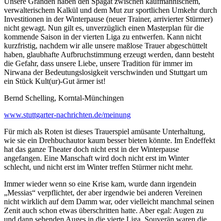
Unsere Granden haben den Spagat zwischen kaufmännischem,
verwalterischem Kalkül und dem Mut zur sportlichen Umkehr durch
Investitionen in der Winterpause (neuer Trainer, arrivierter Stürmer)
nicht gewagt. Nun gilt es, unverzüglich einen Masterplan für die
kommende Saison in der vierten Liga zu entwerfen. Kann nicht
kurzfristig, nachdem wir alle unsere maßlose Trauer abgeschüttelt
haben, glaubhafte Aufbruchstimmung erzeugt werden, dann besteht
die Gefahr, dass unsere Liebe, unsere Tradition für immer im
Nirwana der Bedeutungslosigkeit verschwinden und Stuttgart um
ein Stück Kult(ur)-Gut ärmer ist!
Bernd Schelling, Korntal-Münchingen
www.stuttgarter-nachrichten.de/meinung
Für mich als Roten ist dieses Trauerspiel amüsante Unterhaltung,
wie sie ein Drehbuchautor kaum besser bieten könnte. Im Endeffekt
hat das ganze Theater doch nicht erst in der Winterpause
angefangen. Eine Manschaft wird doch nicht erst im Winter
schlecht, und nicht erst im Winter treffen Stürmer nicht mehr.
Immer wieder wenn so eine Krise kam, wurde dann irgendein
„Messias“ verpflichtet, der aber irgendwie bei anderen Vereinen
nicht wirklich auf dem Damm war, oder vielleicht manchmal seinen
Zenit auch schon etwas überschritten hatte. Aber egal: Augen zu
und dann sehenden Auges in die vierte Liga. Souverän waren die