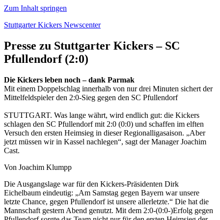
Zum Inhalt springen
Stuttgarter Kickers Newscenter
Presse zu Stuttgarter Kickers – SC
Pfullendorf (2:0)
Die Kickers leben noch – dank Parmak
Mit einem Doppelschlag innerhalb von nur drei Minuten sichert der
Mittelfeldspieler den 2:0-Sieg gegen den SC Pfullendorf
STUTTGART. Was lange währt, wird endlich gut: die Kickers
schlagen den SC Pfullendorf mit 2:0 (0:0) und schaffen im elften
Versuch den ersten Heimsieg in dieser Regionalligasaison. „Aber
jetzt müssen wir in Kassel nachlegen“, sagt der Manager Joachim
Cast.
Von Joachim Klumpp
Die Ausgangslage war für den Kickers-Präsidenten Dirk
Eichelbaum eindeutig: „Am Samstag gegen Bayern war unsere
letzte Chance, gegen Pfullendorf ist unsere allerletzte.“ Die hat die
Mannschaft gestern Abend genutzt. Mit dem 2:0-(0:0-)Erfolg gegen
Pfullendorf sorgte das Team nicht nur für den ersten Heimsieg der