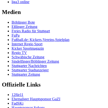
liga3 online
Medien
Böblinger Bote
Eßlinger Zeitung
Freies Radio für Stuttgart
FuPa
Fußball.de: Kickers-Vereins-Spielplan
Internet Regio Sport
Kicker Sportmagazin
Regio TV
Schwäbische Zeitung
Sindelfinger/Böblinger Zeitung
Stuttgarter Nachrichten
Stuttgarter Stadtanzeiger
Stuttgarter Zeitung
Offizielle Links
12für11
Ehemaliger Hauptsponsor GaZI
FadSKi
Hauptsponsor Subaru