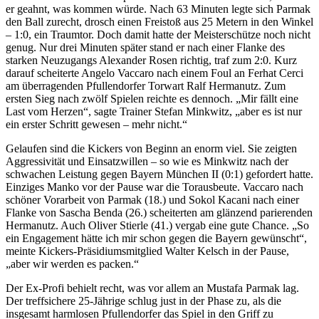
er geahnt, was kommen würde. Nach 63 Minuten legte sich Parmak
den Ball zurecht, drosch einen Freistoß aus 25 Metern in den Winkel
– 1:0, ein Traumtor. Doch damit hatte der Meisterschütze noch nicht
genug. Nur drei Minuten später stand er nach einer Flanke des
starken Neuzugangs Alexander Rosen richtig, traf zum 2:0. Kurz
darauf scheiterte Angelo Vaccaro nach einem Foul an Ferhat Cerci
am überragenden Pfullendorfer Torwart Ralf Hermanutz. Zum
ersten Sieg nach zwölf Spielen reichte es dennoch. „Mir fällt eine
Last vom Herzen“, sagte Trainer Stefan Minkwitz, „aber es ist nur
ein erster Schritt gewesen – mehr nicht.“
Gelaufen sind die Kickers von Beginn an enorm viel. Sie zeigten
Aggressivität und Einsatzwillen – so wie es Minkwitz nach der
schwachen Leistung gegen Bayern München II (0:1) gefordert hatte.
Einziges Manko vor der Pause war die Torausbeute. Vaccaro nach
schöner Vorarbeit von Parmak (18.) und Sokol Kacani nach einer
Flanke von Sascha Benda (26.) scheiterten am glänzend parierenden
Hermanutz. Auch Oliver Stierle (41.) vergab eine gute Chance. „So
ein Engagement hätte ich mir schon gegen die Bayern gewünscht“,
meinte Kickers-Präsidiumsmitglied Walter Kelsch in der Pause,
„aber wir werden es packen.“
Der Ex-Profi behielt recht, was vor allem an Mustafa Parmak lag.
Der treffsichere 25-Jährige schlug just in der Phase zu, als die
insgesamt harmlosen Pfullendorfer das Spiel in den Griff zu