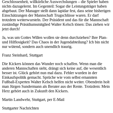
Geschlossenheit, willkürliche Auswechslungen – die Spieler haben
nichts dazugelernt. Im Gegenteil: Sogar die Leistungsträger haben
abgebaut. Der Manager stellt dann lapidar fest, dass seine bisherigen
Einschätzungen der Mannschaft Trugschlüsse waren. Er darf
trotzdem weiterwursteln. Der Präsident und das für die Mannschaft
zuständige Präsidiumsmitglied Walter Kelsch tönen: Das ziehen wir
jetzt durch!
Ja, was um Gottes Willen wollen sie denn durchziehen? Ihre Plan-
und Hilflosigkeit? Das Chaos in der Jugendabteilung? Ich bin nicht
nur wütend, sondern auch unendlich traurig.
Franz Steinhard, Stuttgart
Die Kickers können das Wunder noch schaffen. Wenn man die
anderen Mannschaften sieht, drängt sich keine auf, die wesentlich
besser ist. Glück gehört nun mal dazu. Fehler wurden in der
Einkaufspolitik gemacht. Sprüche wie vom selbst ernannten
Fußball-Experten Walter Kelsch helfen nicht weiter. Obendrein holt
man Jürgen Sundermann als Berater aus der Rente. Trotzdem: Mein
Herz gehört auch in Zukunft den Kickers.
Martin Landwehr, Stuttgart, per E-Mail
Stuttgarter Nachrichten