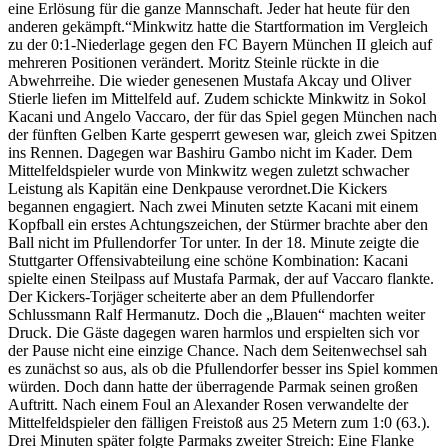
eine Erlösung für die ganze Mannschaft. Jeder hat heute für den
anderen gekämpft.“Minkwitz hatte die Startformation im Vergleich
zu der 0:1-Niederlage gegen den FC Bayern München II gleich auf
mehreren Positionen verändert. Moritz Steinle rückte in die
Abwehrreihe. Die wieder genesenen Mustafa Akcay und Oliver
Stierle liefen im Mittelfeld auf. Zudem schickte Minkwitz in Sokol
Kacani und Angelo Vaccaro, der für das Spiel gegen München nach
der fünften Gelben Karte gesperrt gewesen war, gleich zwei Spitzen
ins Rennen. Dagegen war Bashiru Gambo nicht im Kader. Dem
Mittelfeldspieler wurde von Minkwitz wegen zuletzt schwacher
Leistung als Kapitän eine Denkpause verordnet.Die Kickers
begannen engagiert. Nach zwei Minuten setzte Kacani mit einem
Kopfball ein erstes Achtungszeichen, der Stürmer brachte aber den
Ball nicht im Pfullendorfer Tor unter. In der 18. Minute zeigte die
Stuttgarter Offensivabteilung eine schöne Kombination: Kacani
spielte einen Steilpass auf Mustafa Parmak, der auf Vaccaro flankte.
Der Kickers-Torjäger scheiterte aber an dem Pfullendorfer
Schlussmann Ralf Hermanutz. Doch die „Blauen“ machten weiter
Druck. Die Gäste dagegen waren harmlos und erspielten sich vor
der Pause nicht eine einzige Chance. Nach dem Seitenwechsel sah
es zunächst so aus, als ob die Pfullendorfer besser ins Spiel kommen
würden. Doch dann hatte der überragende Parmak seinen großen
Auftritt. Nach einem Foul an Alexander Rosen verwandelte der
Mittelfeldspieler den fälligen Freistoß aus 25 Metern zum 1:0 (63.).
Drei Minuten später folgte Parmaks zweiter Streich: Eine Flanke