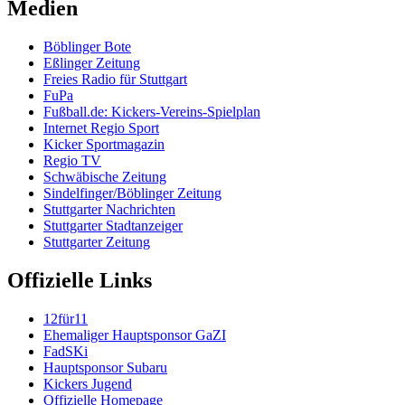
Medien
Böblinger Bote
Eßlinger Zeitung
Freies Radio für Stuttgart
FuPa
Fußball.de: Kickers-Vereins-Spielplan
Internet Regio Sport
Kicker Sportmagazin
Regio TV
Schwäbische Zeitung
Sindelfinger/Böblinger Zeitung
Stuttgarter Nachrichten
Stuttgarter Stadtanzeiger
Stuttgarter Zeitung
Offizielle Links
12für11
Ehemaliger Hauptsponsor GaZI
FadSKi
Hauptsponsor Subaru
Kickers Jugend
Offizielle Homepage