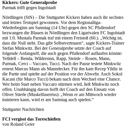
Kickers: Gute Generalprobe
Parmak trifft gegen Ingolstadt
Nördlingen (StN) – Die Stuttgarter Kickers haben auch ihr sechstes
und letztes Testspiel gewonnen. Vor dem Regionalliga-
Wiederbeginn am Samstag (14 Uhr) gegen den SC Pfullendorf
bezwangen die Blauen in Nördlingen den Ligarivalen FC Ingolstadt
mit 1:0. Mustafa Parmak traf mit einem Freistoß (60.). „Wichtig ist,
dass die Null steht. Das gibt Selbstvertrauen“, sagte Kickers-Trainer
Stefan Minkwitz. Bei der Generalprobe setzte der Coach auf
folgende Anfangself, die auch gegen Pfullendorf auflaufen könnte:
Yelldell – Benda, Wildersinn, Rapp, Steinle – Rosen, Mann,
Parmak, Cerci – Vaccaro, Tucci. Nach der Pause testete Minkwitz
erneut Marcus Mann als Manndecker. Für ihn kam Recep Yildiz in
die Partie und spielte auf der Position vor der Abwehr. Auch Sokol
Kacani (für Marco Tucci) bekam nach dem Wechsel eine Chance.
Wer beim Start neben Vaccaro stürmen wird, ließ Minkwitz noch
offen. Unabhängig davon hofft der Coach auf den Einsatz von
Oliver Stierle (Muskelfaserriss): „Wenn er am Mittwoch wieder
trainieren kann, wird er am Samstag auch spielen.“
Stuttgarter Nachrichten
FCI vergisst das Toreschießen
von Roland Geier