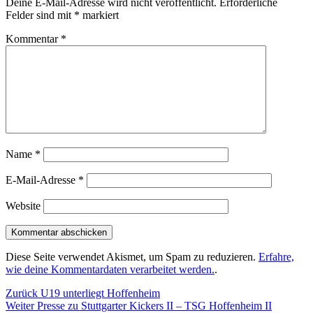
Deine E-Mail-Adresse wird nicht veröffentlicht.
Erforderliche
Felder sind mit
*
markiert
Kommentar
*
Name
*
E-Mail-Adresse
*
Website
Diese Seite verwendet Akismet, um Spam zu reduzieren.
Erfahre,
wie deine Kommentardaten verarbeitet werden.
.
Beitragsnavigation
Vorheriger
Zurück
U19 unterliegt Hoffenheim
Nächster
Beitrag:
Weiter
Presse zu Stuttgarter Kickers II – TSG Hoffenheim II