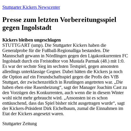
Zum
Stuttgarter Kickers Newscenter
Inhalt
springen
Presse zum letzten Vorbereitungsspiel
gegen Ingolstadt
Kickers bleiben ungeschlagen
STUTTGART (ump). Die Stuttgarter Kickers haben die
Generalprobe für die Fußball-Regionalliga bestanden. Die
Mannschaft gewann in Nördlingen gegen den Ligakonkurrenten FC
Ingolstadt durch ein Freistoßtor von Mustafa Parmak (48.) mit 1:0.
Es war der sechste Sieg im sechsten Testspiel, gegen ansonsten
allerdings unterklassige Gegner. Dabei hätten die Kickers ja noch
die Option auf ein Freundschaftsspiel gegen die Profis des VfB
Stuttgart, der zwischenzeitlich in Reutlingen angetreten war. „Die
haben eben eine Rasenheizung“, sagt der Manager Joachim Cast zu
den Vorzügen des Konkurrenten, auch wenn die in diesem Winter
wohl nicht mehr gebraucht wird. „Ansonsten ist es schon
enttäuschend, dass das Spiel bisher nicht ausgetragen wurde“, sagt
der Kickers-Präsident Dirk Eichelbaum, zumal die Einnahmen im
Etat der Kickers angesetzt waren.
Stuttgarter Zeitung