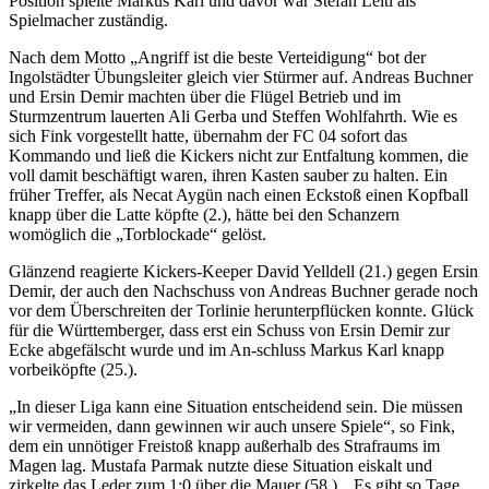
Position spielte Markus Karl und davor war Stefan Leitl als
Spielmacher zuständig.
Nach dem Motto „Angriff ist die beste Verteidigung“ bot der
Ingolstädter Übungsleiter gleich vier Stürmer auf. Andreas Buchner
und Ersin Demir machten über die Flügel Betrieb und im
Sturmzentrum lauerten Ali Gerba und Steffen Wohlfahrth. Wie es
sich Fink vorgestellt hatte, übernahm der FC 04 sofort das
Kommando und ließ die Kickers nicht zur Entfaltung kommen, die
voll damit beschäftigt waren, ihren Kasten sauber zu halten. Ein
früher Treffer, als Necat Aygün nach einen Eckstoß einen Kopfball
knapp über die Latte köpfte (2.), hätte bei den Schanzern
womöglich die „Torblockade“ gelöst.
Glänzend reagierte Kickers-Keeper David Yelldell (21.) gegen Ersin
Demir, der auch den Nachschuss von Andreas Buchner gerade noch
vor dem Überschreiten der Torlinie herunterpflücken konnte. Glück
für die Württemberger, dass erst ein Schuss von Ersin Demir zur
Ecke abgefälscht wurde und im An-schluss Markus Karl knapp
vorbeiköpfte (25.).
„In dieser Liga kann eine Situation entscheidend sein. Die müssen
wir vermeiden, dann gewinnen wir auch unsere Spiele“, so Fink,
dem ein unnötiger Freistoß knapp außerhalb des Strafraums im
Magen lag. Mustafa Parmak nutzte diese Situation eiskalt und
zirkelte das Leder zum 1:0 über die Mauer (58.). „Es gibt so Tage,