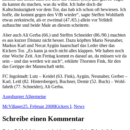
da kannst du machen, was du willst. Ich habe doch die
Kaltschnäuzigkeit vor dem Tor, das hab ich schon oft bewiesen. Ich
hoffe, die kommt gegen den VfB wieder“, sagte Steffen Wohlfarth
etwas zerknirscht, als er zweimal (47./65.) allein vor Yelldell
auftauchte und beide Male an diesem scheiterte.
Aber auch Ali Gerba (66.) und Steffen Schneider (86./90.) machten
es aus kurzer Distanz nicht besser. Dazu köpften Mario Neunaber,
Markus Karl und Necat Aygün haarscharf das Leder über das
Kickers Tor. „Es kann ja noch nicht alles klappen. Wir haben noch
eine Woche Zeit. Am Freitag kommt es darauf an, da müssen wir da
sein – und das werden wir auch“, erklärte Thorsten Fink, für den
das Gerippe der Mannschaft steht.
FC Ingolstadt: Lutz – Keidel (63. Fink), Aygün, Neunaber, Gerber –
Karl, Leitl (82. Hintersberger), Buchner, Demir (52. Buch) – Wohl-
fahrth (77. Schneider), Ali Gerba.
Augsburger Allgemeine
Autor
Veröffentlicht
Kategorien
McVillager
25. Februar 2008
Kickers I
,
News
am
Schreibe einen Kommentar