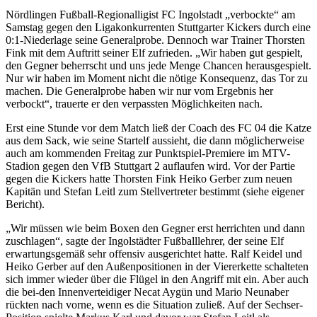
Nördlingen Fußball-Regionalligist FC Ingolstadt „verbockte“ am
Samstag gegen den Ligakonkurrenten Stuttgarter Kickers durch eine
0:1-Niederlage seine Generalprobe. Dennoch war Trainer Thorsten
Fink mit dem Auftritt seiner Elf zufrieden. „Wir haben gut gespielt,
den Gegner beherrscht und uns jede Menge Chancen herausgespielt.
Nur wir haben im Moment nicht die nötige Konsequenz, das Tor zu
machen. Die Generalprobe haben wir nur vom Ergebnis her
verbockt“, trauerte er den verpassten Möglichkeiten nach.
Erst eine Stunde vor dem Match ließ der Coach des FC 04 die Katze
aus dem Sack, wie seine Startelf aussieht, die dann möglicherweise
auch am kommenden Freitag zur Punktspiel-Premiere im MTV-
Stadion gegen den VfB Stuttgart 2 auflaufen wird. Vor der Partie
gegen die Kickers hatte Thorsten Fink Heiko Gerber zum neuen
Kapitän und Stefan Leitl zum Stellvertreter bestimmt (siehe eigener
Bericht).
„Wir müssen wie beim Boxen den Gegner erst herrichten und dann
zuschlagen“, sagte der Ingolstädter Fußballlehrer, der seine Elf
erwartungsgemäß sehr offensiv ausgerichtet hatte. Ralf Keidel und
Heiko Gerber auf den Außenpositionen in der Viererkette schalteten
sich immer wieder über die Flügel in den Angriff mit ein. Aber auch
die bei-den Innenverteidiger Necat Aygün und Mario Neunaber
rückten nach vorne, wenn es die Situation zuließ. Auf der Sechser-