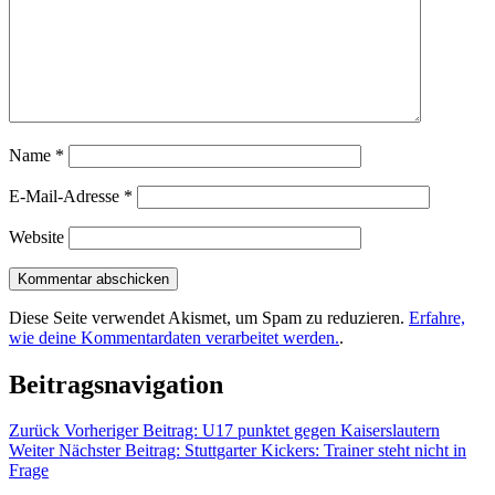
Name
*
E-Mail-Adresse
*
Website
Diese Seite verwendet Akismet, um Spam zu reduzieren.
Erfahre,
wie deine Kommentardaten verarbeitet werden.
.
Beitragsnavigation
Zurück
Vorheriger Beitrag:
U17 punktet gegen Kaiserslautern
Weiter
Nächster Beitrag:
Stuttgarter Kickers: Trainer steht nicht in
Frage