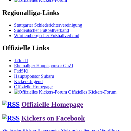
Regionalliga-Links
Stuttgarter Schiedsrichtervereinigung
Süddeutscher Fußballverband
Württembergischer Fußballverband
Offizielle Links
12für11
Ehemaliger Hauptsponsor GaZI
FadSKi
Hauptsponsor Subaru
Kickers Jugend
Offizielle Homepage
Offizielles Kickers-Forum
Offizielle Homepage
Kickers on Facebook
Stuttgarter Kickers Newscenter
Stolz präsentiert von WordPress