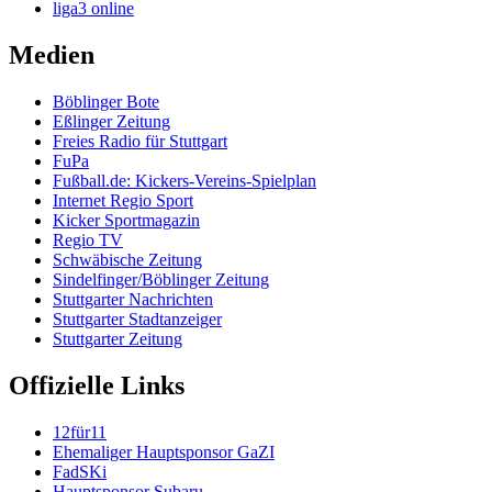
liga3 online
Medien
Böblinger Bote
Eßlinger Zeitung
Freies Radio für Stuttgart
FuPa
Fußball.de: Kickers-Vereins-Spielplan
Internet Regio Sport
Kicker Sportmagazin
Regio TV
Schwäbische Zeitung
Sindelfinger/Böblinger Zeitung
Stuttgarter Nachrichten
Stuttgarter Stadtanzeiger
Stuttgarter Zeitung
Offizielle Links
12für11
Ehemaliger Hauptsponsor GaZI
FadSKi
Hauptsponsor Subaru