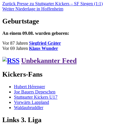
Beitragsnavigation
Vorheriger
Zurück
Presse zu Stuttgarter Kickers – SF Siegen (1:1)
Nächster
Beitrag:
Weiter
Niederlage in Hoffenheim
Beitrag:
Geburtstage
An einem 09.08. wurden geboren:
Vor 87 Jahren
Siegfried Gräter
Vor 69 Jahren
Klaus Wunder
Unbekannter Feed
Kickers-Fans
Hubert Hérenger
Joe Bauers Depeschen
Stuttgarter Kickers U17
Vorwärts Lappland
Waldaubruddler
Links 3. Liga