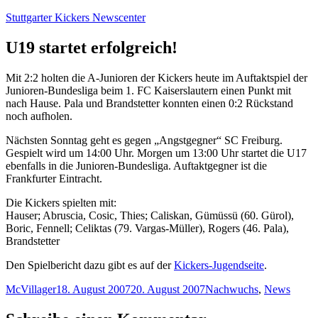
Zum
Stuttgarter Kickers Newscenter
Inhalt
springen
U19 startet erfolgreich!
Mit 2:2 holten die A-Junioren der Kickers heute im Auftaktspiel der
Junioren-Bundesliga beim 1. FC Kaiserslautern einen Punkt mit
nach Hause. Pala und Brandstetter konnten einen 0:2 Rückstand
noch aufholen.
Nächsten Sonntag geht es gegen „Angstgegner“ SC Freiburg.
Gespielt wird um 14:00 Uhr. Morgen um 13:00 Uhr startet die U17
ebenfalls in die Junioren-Bundesliga. Auftaktgegner ist die
Frankfurter Eintracht.
Die Kickers spielten mit:
Hauser; Abruscia, Cosic, Thies; Caliskan, Gümüssü (60. Gürol),
Boric, Fennell; Celiktas (79. Vargas-Müller), Rogers (46. Pala),
Brandstetter
Den Spielbericht dazu gibt es auf der
Kickers-Jugendseite
.
Autor
Veröffentlicht
Kategorien
McVillager
18. August 2007
20. August 2007
Nachwuchs
,
News
am