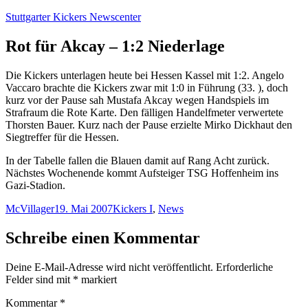
Zum
Stuttgarter Kickers Newscenter
Inhalt
springen
Rot für Akcay – 1:2 Niederlage
Die Kickers unterlagen heute bei Hessen Kassel mit 1:2. Angelo
Vaccaro brachte die Kickers zwar mit 1:0 in Führung (33. ), doch
kurz vor der Pause sah Mustafa Akcay wegen Handspiels im
Strafraum die Rote Karte. Den fälligen Handelfmeter verwertete
Thorsten Bauer. Kurz nach der Pause erzielte Mirko Dickhaut den
Siegtreffer für die Hessen.
In der Tabelle fallen die Blauen damit auf Rang Acht zurück.
Nächstes Wochenende kommt Aufsteiger TSG Hoffenheim ins
Gazi-Stadion.
Autor
Veröffentlicht
Kategorien
McVillager
19. Mai 2007
Kickers I
,
News
am
Schreibe einen Kommentar
Deine E-Mail-Adresse wird nicht veröffentlicht.
Erforderliche
Felder sind mit
*
markiert
Kommentar
*