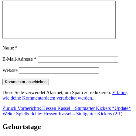
Name
*
E-Mail-Adresse
*
Website
Diese Seite verwendet Akismet, um Spam zu reduzieren.
Erfahre,
wie deine Kommentardaten verarbeitet werden.
.
Beitragsnavigation
Vorheriger
Zurück
Vorberichte: Hessen Kassel – Stuttgarter Kickers *Update*
Nächster
Beitrag:
Weiter
Spielberichte: Hessen Kassel – Stuttgarter Kickers (2:1)
Beitrag:
Geburtstage