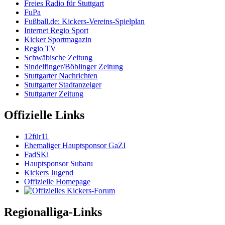
Freies Radio für Stuttgart
FuPa
Fußball.de: Kickers-Vereins-Spielplan
Internet Regio Sport
Kicker Sportmagazin
Regio TV
Schwäbische Zeitung
Sindelfinger/Böblinger Zeitung
Stuttgarter Nachrichten
Stuttgarter Stadtanzeiger
Stuttgarter Zeitung
Offizielle Links
12für11
Ehemaliger Hauptsponsor GaZI
FadSKi
Hauptsponsor Subaru
Kickers Jugend
Offizielle Homepage
Regionalliga-Links