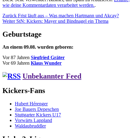
wie deine Kommentardaten verarbeitet werden.
.
Beitragsnavigation
Vorheriger
Zurück
Frist läuft aus – Was machen Hartmann und Akcay?
Nächster
Beitrag:
Weiter
StN: Kickers: Mayer und Bindnagel ein Thema
Beitrag:
Geburtstage
An einem 09.08. wurden geboren:
Vor 87 Jahren
Siegfried Gräter
Vor 69 Jahren
Klaus Wunder
Unbekannter Feed
Kickers-Fans
Hubert Hérenger
Joe Bauers Depeschen
Stuttgarter Kickers U17
Vorwärts Lappland
Waldaubruddler