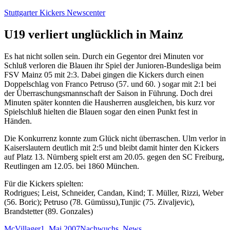
Zum
Stuttgarter Kickers Newscenter
Inhalt
springen
U19 verliert unglücklich in Mainz
Es hat nicht sollen sein. Durch ein Gegentor drei Minuten vor
Schluß verloren die Blauen ihr Spiel der Junioren-Bundesliga beim
FSV Mainz 05 mit 2:3. Dabei gingen die Kickers durch einen
Doppelschlag von Franco Petruso (57. und 60. ) sogar mit 2:1 bei
der Überraschungsmannschaft der Saison in Führung. Doch drei
Minuten später konnten die Hausherren ausgleichen, bis kurz vor
Spielschluß hielten die Blauen sogar den einen Punkt fest in
Händen.
Die Konkurrenz konnte zum Glück nicht überraschen. Ulm verlor in
Kaiserslautern deutlich mit 2:5 und bleibt damit hinter den Kickers
auf Platz 13. Nürnberg spielt erst am 20.05. gegen den SC Freiburg,
Reutlingen am 12.05. bei 1860 München.
Für die Kickers spielten:
Rodrigues; Leist, Schneider, Candan, Kind; T. Müller, Rizzi, Weber
(56. Boric); Petruso (78. Gümüssu),Tunjic (75. Zivaljevic),
Brandstetter (89. Gonzales)
Autor
Veröffentlicht
Kategorien
McVillager
1. Mai 2007
Nachwuchs
,
News