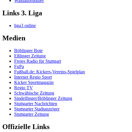
Waldaubruddler
Links 3. Liga
liga3 online
Medien
Böblinger Bote
Eßlinger Zeitung
Freies Radio für Stuttgart
FuPa
Fußball.de: Kickers-Vereins-Spielplan
Internet Regio Sport
Kicker Sportmagazin
Regio TV
Schwäbische Zeitung
Sindelfinger/Böblinger Zeitung
Stuttgarter Nachrichten
Stuttgarter Stadtanzeiger
Stuttgarter Zeitung
Offizielle Links