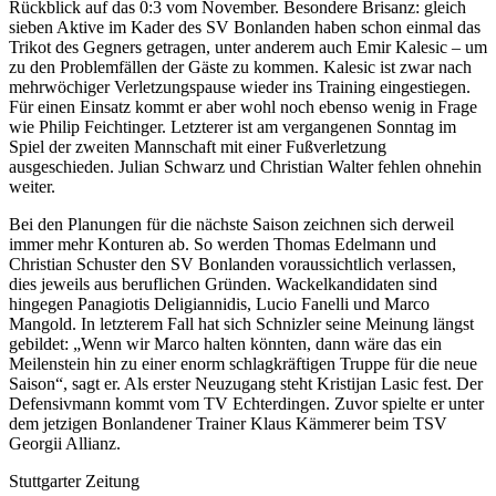
Rückblick auf das 0:3 vom November. Besondere Brisanz: gleich
sieben Aktive im Kader des SV Bonlanden haben schon einmal das
Trikot des Gegners getragen, unter anderem auch Emir Kalesic – um
zu den Problemfällen der Gäste zu kommen. Kalesic ist zwar nach
mehrwöchiger Verletzungspause wieder ins Training eingestiegen.
Für einen Einsatz kommt er aber wohl noch ebenso wenig in Frage
wie Philip Feichtinger. Letzterer ist am vergangenen Sonntag im
Spiel der zweiten Mannschaft mit einer Fußverletzung
ausgeschieden. Julian Schwarz und Christian Walter fehlen ohnehin
weiter.
Bei den Planungen für die nächste Saison zeichnen sich derweil
immer mehr Konturen ab. So werden Thomas Edelmann und
Christian Schuster den SV Bonlanden voraussichtlich verlassen,
dies jeweils aus beruflichen Gründen. Wackelkandidaten sind
hingegen Panagiotis Deligiannidis, Lucio Fanelli und Marco
Mangold. In letzterem Fall hat sich Schnizler seine Meinung längst
gebildet: „Wenn wir Marco halten könnten, dann wäre das ein
Meilenstein hin zu einer enorm schlagkräftigen Truppe für die neue
Saison“, sagt er. Als erster Neuzugang steht Kristijan Lasic fest. Der
Defensivmann kommt vom TV Echterdingen. Zuvor spielte er unter
dem jetzigen Bonlandener Trainer Klaus Kämmerer beim TSV
Georgii Allianz.
Stuttgarter Zeitung