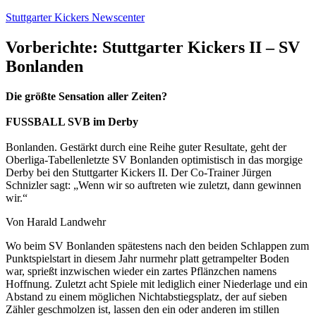
Zum
Stuttgarter Kickers Newscenter
Inhalt
springen
Vorberichte: Stuttgarter Kickers II – SV
Bonlanden
Die größte Sensation aller Zeiten?
FUSSBALL SVB im Derby
Bonlanden. Gestärkt durch eine Reihe guter Resultate, geht der
Oberliga-Tabellenletzte SV Bonlanden optimistisch in das morgige
Derby bei den Stuttgarter Kickers II. Der Co-Trainer Jürgen
Schnizler sagt: „Wenn wir so auftreten wie zuletzt, dann gewinnen
wir.“
Von Harald Landwehr
Wo beim SV Bonlanden spätestens nach den beiden Schlappen zum
Punktspielstart in diesem Jahr nurmehr platt getrampelter Boden
war, sprießt inzwischen wieder ein zartes Pflänzchen namens
Hoffnung. Zuletzt acht Spiele mit lediglich einer Niederlage und ein
Abstand zu einem möglichen Nichtabstiegsplatz, der auf sieben
Zähler geschmolzen ist, lassen den ein oder anderen im stillen