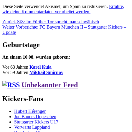
Diese Seite verwendet Akismet, um Spam zu reduzieren.
Erfahre,
wie deine Kommentardaten verarbeitet werden.
.
Beitragsnavigation
Vorheriger
Zurück
StZ: Im Fürther Tor spricht man schwäbisch
Nächster
Beitrag:
Weiter
Vorberichte: FC Bayern München II – Stuttgarter Kickers –
Beitrag:
Update
Geburtstage
An einem 10.08. wurden geboren:
Vor 63 Jahren
Karel Kula
Vor 59 Jahren
Mikhail Smirnov
Unbekannter Feed
Kickers-Fans
Hubert Hérenger
Joe Bauers Depeschen
Stuttgarter Kickers U17
Vorwärts Lappland