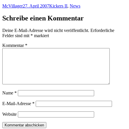
Autor
Veröffentlicht
Kategorien
McVillager
27. April 2007
Kickers II
,
News
am
Schreibe einen Kommentar
Deine E-Mail-Adresse wird nicht veröffentlicht.
Erforderliche
Felder sind mit
*
markiert
Kommentar
*
Name
*
E-Mail-Adresse
*
Website