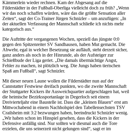
Kämmerlein wieder rechnen. Kam der Abgesang auf die
Filderstädter in der Fußball-Oberliga vielleicht doch zu früh? „Wenn
wir das noch schaffen würden, wäre das die größte Sensation aller
Zeiten“, sagt der Co-Trainer Jürgen Schnizler – um anzufügen: „In
der aktuellen Verfassung der Mannschaft schließe ich nichts mehr
kategorisch aus.“
Die Auftritte der vergangenen Wochen, speziell das jüngste 0:0
gegen den Spitzenreiter SV Sandhausen, haben Mut gemacht. Die
Abwehr, egal in welcher Besetzung sie aufläuft, steht derzeit sicher,
ganz anders als noch in der Hinrunde, als der Aufsteiger zur
Schießbude der Liga geriet. „Die damals übermächtige Angst,
Fehler zu machen, ist plötzlich weg. Die Jungs haben tierischen
Spaß am Fußball“, sagt Schnizler.
Mit dieser neuen Laune wollen die Filderstädter nun auf der
Cannstatter Festwiese dreifach punkten, wo die zweite Mannschaft
der Stuttgarter Kickers ihr Ausweichquartier aufgeschlagen hat, weil
die heimische Bezirkssportanlage in Degerloch seit einem
Dreivierteljahr eine Baustelle ist. Dass die „kleinen Blauen“ erst am
Mittwochabend in einem Nachholspiel den Tabellensechsten TSV
Crailsheim mit 3:2 bezwungen haben, beeindruckt Schnizler wenig.
„Wir haben schon im Hinspiel gesehen, dass die Kickers in der
Defensive anfällig sind. Nur sollten wir diesmal auch die Tore
erzielen, die uns seinerzeit nicht gelungen sind“, sagt er im