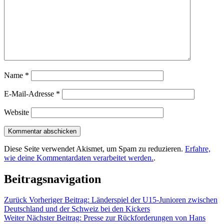
Name
*
E-Mail-Adresse
*
Website
Diese Seite verwendet Akismet, um Spam zu reduzieren.
Erfahre,
wie deine Kommentardaten verarbeitet werden.
.
Beitragsnavigation
Zurück
Vorheriger Beitrag:
Länderspiel der U15-Junioren zwischen
Deutschland und der Schweiz bei den Kickers
Weiter
Nächster Beitrag:
Presse zur Rückforderungen von Hans