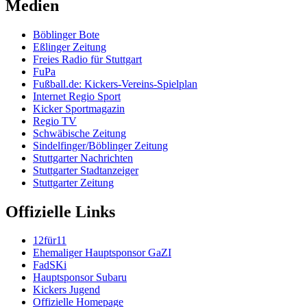
Medien
Böblinger Bote
Eßlinger Zeitung
Freies Radio für Stuttgart
FuPa
Fußball.de: Kickers-Vereins-Spielplan
Internet Regio Sport
Kicker Sportmagazin
Regio TV
Schwäbische Zeitung
Sindelfinger/Böblinger Zeitung
Stuttgarter Nachrichten
Stuttgarter Stadtanzeiger
Stuttgarter Zeitung
Offizielle Links
12für11
Ehemaliger Hauptsponsor GaZI
FadSKi
Hauptsponsor Subaru
Kickers Jugend
Offizielle Homepage