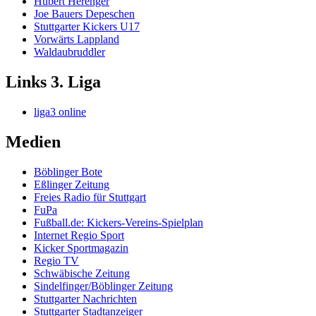
Hubert Hérenger
Joe Bauers Depeschen
Stuttgarter Kickers U17
Vorwärts Lappland
Waldaubruddler
Links 3. Liga
liga3 online
Medien
Böblinger Bote
Eßlinger Zeitung
Freies Radio für Stuttgart
FuPa
Fußball.de: Kickers-Vereins-Spielplan
Internet Regio Sport
Kicker Sportmagazin
Regio TV
Schwäbische Zeitung
Sindelfinger/Böblinger Zeitung
Stuttgarter Nachrichten
Stuttgarter Stadtanzeiger