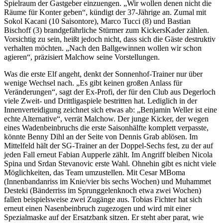
Spielraum der Gastgeber einzuengen. „Wir wollen denen nicht die
Räume für Konter geben“, kündigt der 37-Jährige an. Zumal mit
Sokol Kacani (10 Saisontore), Marco Tucci (8) und Bastian
Bischoff (3) brandgefährliche Stürmer zum KickersKader zählen.
Vorsichtig zu sein, heißt jedoch nicht, dass sich die Gäste destruktiv
verhalten möchten. „Nach den Ballgewinnen wollen wir schon
agieren“, präzisiert Malchow seine Vorstellungen.
Was die erste Elf angeht, denkt der Sonnenhof-Trainer nur über
wenige Wechsel nach. „Es gibt keinen großen Anlass für
Veränderungen“, sagt der Ex-Profi, der für den Club aus Degerloch
viele Zweit- und Drittligaspiele bestritten hat. Lediglich in der
Innenverteidigung zeichnet sich etwas ab: „Benjamin Weller ist eine
echte Alternative“, verrät Malchow. Der junge Kicker, der wegen
eines Wadenbeinbruchs die erste Saisonhälfte komplett verpasste,
könnte Benny Dihl an der Seite von Dennis Grab ablösen. Im
Mittelfeld hält der SG-Trainer an der Doppel-Sechs fest, zu der auf
jeden Fall erneut Fabian Aupperle zählt. Im Angriff bleiben Nicola
Spina und Srdan Stevanovic erste Wahl. Ohnehin gibt es nicht viele
Möglichkeiten, das Team umzustellen. Mit Cesar MBoma
(Innenbandanriss im Knie/vier bis sechs Wochen) und Muhammet
Desteki (Bänderriss im Sprunggelenknoch etwa zwei Wochen)
fallen beispielsweise zwei Zugänge aus. Tobias Fichter hat sich
erneut einen Nasenbeinbruch zugezogen und wird mit einer
Spezialmaske auf der Ersatzbank sitzen. Er steht aber parat, wie