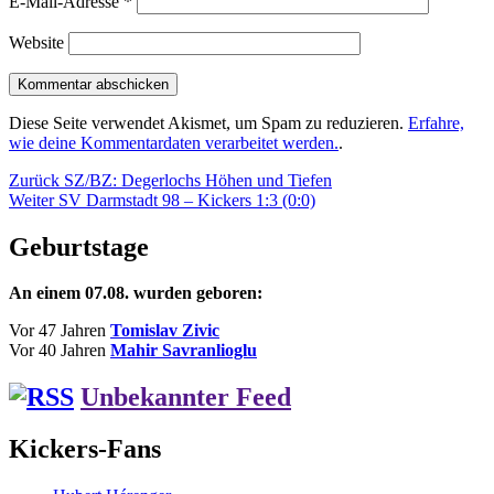
E-Mail-Adresse
*
Website
Diese Seite verwendet Akismet, um Spam zu reduzieren.
Erfahre,
wie deine Kommentardaten verarbeitet werden.
.
Beitragsnavigation
Vorheriger
Zurück
SZ/BZ: Degerlochs Höhen und Tiefen
Nächster
Beitrag:
Weiter
SV Darmstadt 98 – Kickers 1:3 (0:0)
Beitrag:
Geburtstage
An einem 07.08. wurden geboren:
Vor 47 Jahren
Tomislav Zivic
Vor 40 Jahren
Mahir Savranlioglu
Unbekannter Feed
Kickers-Fans