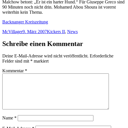
Malchow betont: „Er ist ein harter Hund.“ Für Giuseppe Greco sind
90 Minuten noch nicht drin. Mohamed Abou Shoura ist vorerst
weiterhin kein Thema.
Backnanger Kreiszeitung
Autor
Veröffentlicht
Kategorien
McVillager
9. März 2007
Kickers II
,
News
am
Schreibe einen Kommentar
Deine E-Mail-Adresse wird nicht veröffentlicht.
Erforderliche
Felder sind mit
*
markiert
Kommentar
*
Name
*