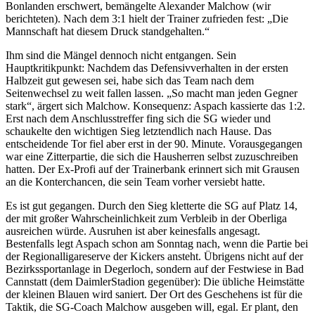
Bonlanden erschwert, bemängelte Alexander Malchow (wir
berichteten). Nach dem 3:1 hielt der Trainer zufrieden fest: „Die
Mannschaft hat diesem Druck standgehalten.“
Ihm sind die Mängel dennoch nicht entgangen. Sein
Hauptkritikpunkt: Nachdem das Defensivverhalten in der ersten
Halbzeit gut gewesen sei, habe sich das Team nach dem
Seitenwechsel zu weit fallen lassen. „So macht man jeden Gegner
stark“, ärgert sich Malchow. Konsequenz: Aspach kassierte das 1:2.
Erst nach dem Anschlusstreffer fing sich die SG wieder und
schaukelte den wichtigen Sieg letztendlich nach Hause. Das
entscheidende Tor fiel aber erst in der 90. Minute. Vorausgegangen
war eine Zitterpartie, die sich die Hausherren selbst zuzuschreiben
hatten. Der Ex-Profi auf der Trainerbank erinnert sich mit Grausen
an die Konterchancen, die sein Team vorher versiebt hatte.
Es ist gut gegangen. Durch den Sieg kletterte die SG auf Platz 14,
der mit großer Wahrscheinlichkeit zum Verbleib in der Oberliga
ausreichen würde. Ausruhen ist aber keinesfalls angesagt.
Bestenfalls legt Aspach schon am Sonntag nach, wenn die Partie bei
der Regionalligareserve der Kickers ansteht. Übrigens nicht auf der
Bezirkssportanlage in Degerloch, sondern auf der Festwiese in Bad
Cannstatt (dem DaimlerStadion gegenüber): Die übliche Heimstätte
der kleinen Blauen wird saniert. Der Ort des Geschehens ist für die
Taktik, die SG-Coach Malchow ausgeben will, egal. Er plant, den