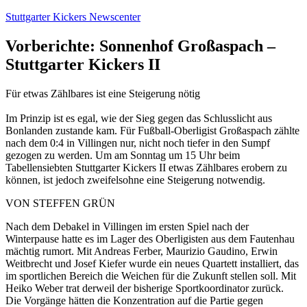
Zum
Stuttgarter Kickers Newscenter
Inhalt
springen
Vorberichte: Sonnenhof Großaspach –
Stuttgarter Kickers II
Für etwas Zählbares ist eine Steigerung nötig
Im Prinzip ist es egal, wie der Sieg gegen das Schlusslicht aus
Bonlanden zustande kam. Für Fußball-Oberligist Großaspach zählte
nach dem 0:4 in Villingen nur, nicht noch tiefer in den Sumpf
gezogen zu werden. Um am Sonntag um 15 Uhr beim
Tabellensiebten Stuttgarter Kickers II etwas Zählbares erobern zu
können, ist jedoch zweifelsohne eine Steigerung notwendig.
VON STEFFEN GRÜN
Nach dem Debakel in Villingen im ersten Spiel nach der
Winterpause hatte es im Lager des Oberligisten aus dem Fautenhau
mächtig rumort. Mit Andreas Ferber, Maurizio Gaudino, Erwin
Weitbrecht und Josef Kiefer wurde ein neues Quartett installiert, das
im sportlichen Bereich die Weichen für die Zukunft stellen soll. Mit
Heiko Weber trat derweil der bisherige Sportkoordinator zurück.
Die Vorgänge hätten die Konzentration auf die Partie gegen