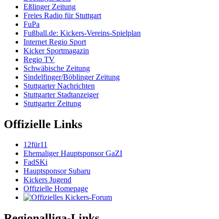
Eßlinger Zeitung
Freies Radio für Stuttgart
FuPa
Fußball.de: Kickers-Vereins-Spielplan
Internet Regio Sport
Kicker Sportmagazin
Regio TV
Schwäbische Zeitung
Sindelfinger/Böblinger Zeitung
Stuttgarter Nachrichten
Stuttgarter Stadtanzeiger
Stuttgarter Zeitung
Offizielle Links
12für11
Ehemaliger Hauptsponsor GaZI
FadSKi
Hauptsponsor Subaru
Kickers Jugend
Offizielle Homepage
Regionalliga-Links