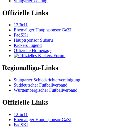
Stuttgarter Zeitung
Offizielle Links
12für11
Ehemaliger Hauptsponsor GaZI
FadSKi
Hauptsponsor Subaru
Kickers Jugend
Offizielle Homepage
Regionalliga-Links
Stuttgarter Schiedsrichtervereinigung
Süddeutscher Fußballverband
Württembergischer Fußballverband
Offizielle Links
12für11
Ehemaliger Hauptsponsor GaZI
FadSKi