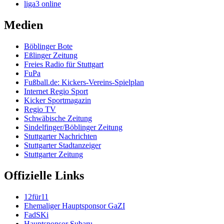
liga3 online
Medien
Böblinger Bote
Eßlinger Zeitung
Freies Radio für Stuttgart
FuPa
Fußball.de: Kickers-Vereins-Spielplan
Internet Regio Sport
Kicker Sportmagazin
Regio TV
Schwäbische Zeitung
Sindelfinger/Böblinger Zeitung
Stuttgarter Nachrichten
Stuttgarter Stadtanzeiger
Stuttgarter Zeitung
Offizielle Links
12für11
Ehemaliger Hauptsponsor GaZI
FadSKi
Hauptsponsor Subaru