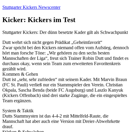
Zum
Stuttgarter Kickers Newscenter
Inhalt
springen
Kicker: Kickers im Test
Stuttgarter Kickers: Der dünn besetzte Kader gilt als Schwachpunkt
Dutt wehrt sich nicht gegen Prädikat „Geheimfavorit“
Zwar spricht bei den Kickers niemand offen vom Aufstieg, dennoch
hört man forsche Töne: „Wir gehören zu den sechs besten
Mannschaften der Liga“, freut sich Trainer Robin Dutt und findet es
durchaus okay, wenn sein Team zum erweiterten Favoritenkreis
gezählt wird.
Kommen & Gehen
Dutt ist „sehr, sehr zufrieden“ mit seinem Kader. Mit Marvin Braun
(FC St. Pauli) verließ nur ein Stammspieler den Verein. Christian
Okpala, Sascha Benda (beide FC Augsburg) und Laszlo Kanyuk
(Kickers Offenbach) sind drei starke Zugänge, die ein eingespieltes
Team ergänzen.
System & Taktik
Dutts Stammsysten ist das 4-4-2 mit Mittelfeld-Raute, die
Mannschaft hat aber auch eine Version mit Dreier-Abwehrkette
drauf.
Stärken & Schwächen