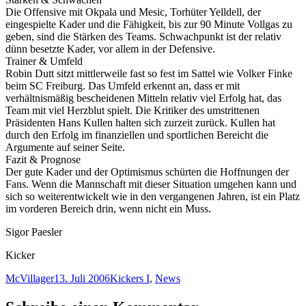
Die Offensive mit Okpala und Mesic, Torhüter Yelldell, der
eingespielte Kader und die Fähigkeit, bis zur 90 Minute Vollgas zu
geben, sind die Stärken des Teams. Schwachpunkt ist der relativ
dünn besetzte Kader, vor allem in der Defensive.
Trainer & Umfeld
Robin Dutt sitzt mittlerweile fast so fest im Sattel wie Volker Finke
beim SC Freiburg. Das Umfeld erkennt an, dass er mit
verhältnismäßig bescheidenen Mitteln relativ viel Erfolg hat, das
Team mit viel Herzblut spielt. Die Kritiker des umstrittenen
Präsidenten Hans Kullen halten sich zurzeit zurück. Kullen hat
durch den Erfolg im finanziellen und sportlichen Bereicht die
Argumente auf seiner Seite.
Fazit & Prognose
Der gute Kader und der Optimismus schürten die Hoffnungen der
Fans. Wenn die Mannschaft mit dieser Situation umgehen kann und
sich so weiterentwickelt wie in den vergangenen Jahren, ist ein Platz
im vorderen Bereich drin, wenn nicht ein Muss.
Sigor Paesler
Kicker
Autor
Veröffentlicht
Kategorien
McVillager
13. Juli 2006
Kickers I
,
News
am