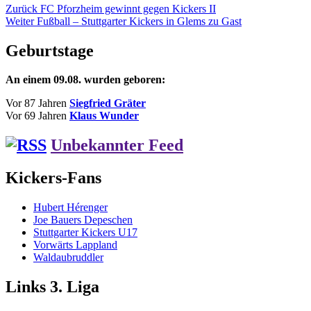
Beitragsnavigation
Vorheriger
Zurück
FC Pforzheim gewinnt gegen Kickers II
Nächster
Beitrag:
Weiter
Fußball – Stuttgarter Kickers in Glems zu Gast
Beitrag:
Geburtstage
An einem 09.08. wurden geboren:
Vor 87 Jahren
Siegfried Gräter
Vor 69 Jahren
Klaus Wunder
Unbekannter Feed
Kickers-Fans
Hubert Hérenger
Joe Bauers Depeschen
Stuttgarter Kickers U17
Vorwärts Lappland
Waldaubruddler
Links 3. Liga