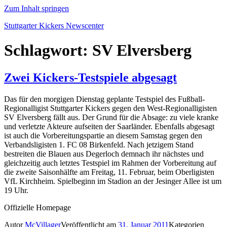
Zum Inhalt springen
Stuttgarter Kickers Newscenter
Schlagwort:
SV Elversberg
Zwei Kickers-Testspiele abgesagt
Das für den morgigen Dienstag geplante Testspiel des Fußball-
Regionalligist Stuttgarter Kickers gegen den West-Regionalligisten
SV Elversberg fällt aus. Der Grund für die Absage: zu viele kranke
und verletzte Akteure aufseiten der Saarländer. Ebenfalls abgesagt
ist auch die Vorbereitungspartie an diesem Samstag gegen den
Verbandsligisten 1. FC 08 Birkenfeld. Nach jetzigem Stand
bestreiten die Blauen aus Degerloch demnach ihr nächstes und
gleichzeitig auch letztes Testspiel im Rahmen der Vorbereitung auf
die zweite Saisonhälfte am Freitag, 11. Februar, beim Oberligisten
VfL Kirchheim. Spielbeginn im Stadion an der Jesinger Allee ist um
19 Uhr.
Offizielle Homepage
Autor
McVillager
Veröffentlicht am
31. Januar 2011
Kategorien