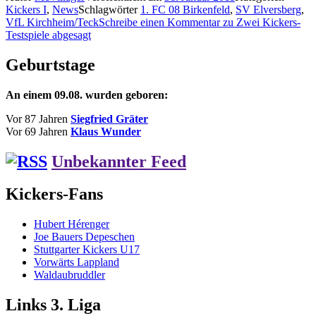
Kickers I
,
News
Schlagwörter
1. FC 08 Birkenfeld
,
SV Elversberg
,
VfL Kirchheim/Teck
Schreibe einen Kommentar
zu Zwei Kickers-
Testspiele abgesagt
Geburtstage
An einem 09.08. wurden geboren:
Vor 87 Jahren
Siegfried Gräter
Vor 69 Jahren
Klaus Wunder
Unbekannter Feed
Kickers-Fans
Hubert Hérenger
Joe Bauers Depeschen
Stuttgarter Kickers U17
Vorwärts Lappland
Waldaubruddler
Links 3. Liga