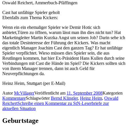
Oswald Reichert, Ammerbuch-Pfäffingen
Cast hat unfähige Spieler geholt
Ebenfalls zum Thema Kickers:
Wenn ein ein ehemaliger Spieler wie Demir Hotic sich
anbietet,Türen zu öffnen, warum lässt man ihn dies nicht tun? Hat
Marketingleiter Martin Kurzka Angst um seinen Job? Darin sehe ich
das totale Desinteresse der Führung der Kickers. Was macht
eigentlich Manager Joachim Cast den ganzen Tag? Er hat unfähige
Spieler verpflichtet. Wieso müssen dies Spieler sein, die aus
Reutlingen kommen, hat hier Ex-Präsident Hans Kullen durch seine
Verbindungen mit Cast die Hände im Spiel? Die Kickers sollten sich
von ihrem Manager trennen, dann ist auch Geld für
Neuverpflichtungen da.
Heinz Heim, Stuttgart (per E-Mail)
Autor
McVillager
Veröffentlicht am
11. September 2008
Kategorien
Kommentare
Schlagwörter
Bernd Klingler
,
Heinz Heim
,
Oswald
Reichert
Schreibe einen Kommentar
zu StN-Leserbriefe zur
aktuellen Situation
Geburtstage