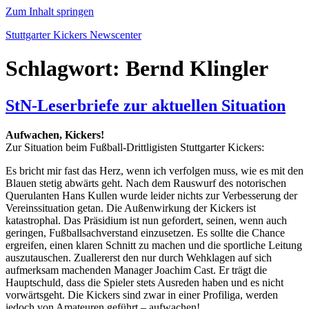
Zum Inhalt springen
Stuttgarter Kickers Newscenter
Schlagwort:
Bernd Klingler
StN-Leserbriefe zur aktuellen Situation
Aufwachen, Kickers!
Zur Situation beim Fußball-Drittligisten Stuttgarter Kickers:
Es bricht mir fast das Herz, wenn ich verfolgen muss, wie es mit den
Blauen stetig abwärts geht. Nach dem Rauswurf des notorischen
Querulanten Hans Kullen wurde leider nichts zur Verbesserung der
Vereinssituation getan. Die Außenwirkung der Kickers ist
katastrophal. Das Präsidium ist nun gefordert, seinen, wenn auch
geringen, Fußballsachverstand einzusetzen. Es sollte die Chance
ergreifen, einen klaren Schnitt zu machen und die sportliche Leitung
auszutauschen. Zuallererst den nur durch Wehklagen auf sich
aufmerksam machenden Manager Joachim Cast. Er trägt die
Hauptschuld, dass die Spieler stets Ausreden haben und es nicht
vorwärtsgeht. Die Kickers sind zwar in einer Profiliga, werden
jedoch von Amateuren geführt – aufwachen!