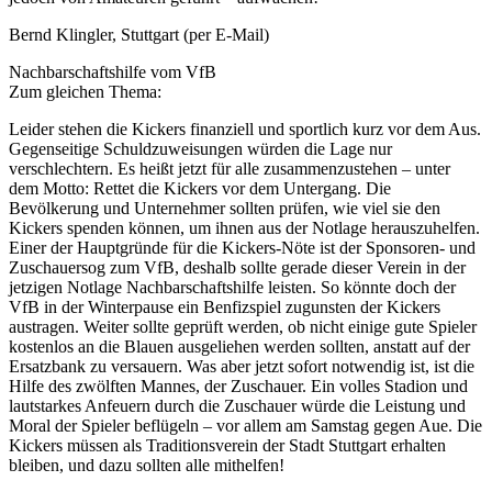
Bernd Klingler, Stuttgart (per E-Mail)
Nachbarschaftshilfe vom VfB
Zum gleichen Thema:
Leider stehen die Kickers finanziell und sportlich kurz vor dem Aus.
Gegenseitige Schuldzuweisungen würden die Lage nur
verschlechtern. Es heißt jetzt für alle zusammenzustehen – unter
dem Motto: Rettet die Kickers vor dem Untergang. Die
Bevölkerung und Unternehmer sollten prüfen, wie viel sie den
Kickers spenden können, um ihnen aus der Notlage herauszuhelfen.
Einer der Hauptgründe für die Kickers-Nöte ist der Sponsoren- und
Zuschauersog zum VfB, deshalb sollte gerade dieser Verein in der
jetzigen Notlage Nachbarschaftshilfe leisten. So könnte doch der
VfB in der Winterpause ein Benfizspiel zugunsten der Kickers
austragen. Weiter sollte geprüft werden, ob nicht einige gute Spieler
kostenlos an die Blauen ausgeliehen werden sollten, anstatt auf der
Ersatzbank zu versauern. Was aber jetzt sofort notwendig ist, ist die
Hilfe des zwölften Mannes, der Zuschauer. Ein volles Stadion und
lautstarkes Anfeuern durch die Zuschauer würde die Leistung und
Moral der Spieler beflügeln – vor allem am Samstag gegen Aue. Die
Kickers müssen als Traditionsverein der Stadt Stuttgart erhalten
bleiben, und dazu sollten alle mithelfen!