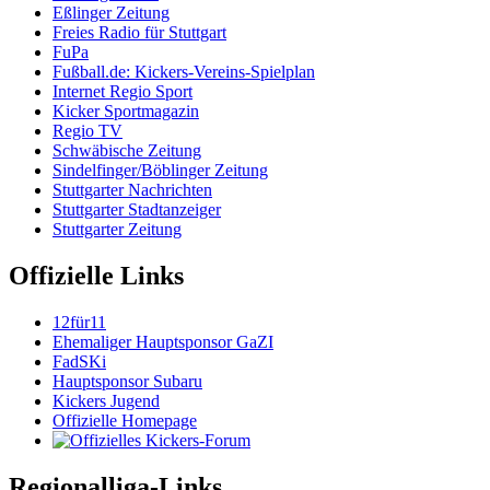
Eßlinger Zeitung
Freies Radio für Stuttgart
FuPa
Fußball.de: Kickers-Vereins-Spielplan
Internet Regio Sport
Kicker Sportmagazin
Regio TV
Schwäbische Zeitung
Sindelfinger/Böblinger Zeitung
Stuttgarter Nachrichten
Stuttgarter Stadtanzeiger
Stuttgarter Zeitung
Offizielle Links
12für11
Ehemaliger Hauptsponsor GaZI
FadSKi
Hauptsponsor Subaru
Kickers Jugend
Offizielle Homepage
Regionalliga-Links