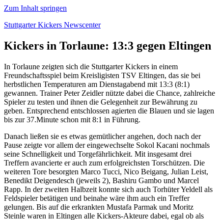
Zum Inhalt springen
Stuttgarter Kickers Newscenter
Kickers in Torlaune: 13:3 gegen Eltingen
In Torlaune zeigten sich die Stuttgarter Kickers in einem
Freundschaftsspiel beim Kreisligisten TSV Eltingen, das sie bei
herbstlichen Temperaturen am Dienstagabend mit 13:3 (8:1)
gewannen. Trainer Peter Zeidler nützte dabei die Chance, zahlreiche
Spieler zu testen und ihnen die Gelegenheit zur Bewährung zu
geben. Entsprechend entschlossen agierten die Blauen und sie lagen
bis zur 37.Minute schon mit 8:1 in Führung.
Danach ließen sie es etwas gemütlicher angehen, doch nach der
Pause zeigte vor allem der eingewechselte Sokol Kacani nochmals
seine Schnelligkeit und Torgefährlichkeit. Mit insgesamt drei
Treffern avancierte er auch zum erfolgreichsten Torschützen. Die
weiteren Tore besorgten Marco Tucci, Nico Beigang, Julian Leist,
Benedikt Deigendesch (jeweils 2), Bashiru Gambo und Marcel
Rapp. In der zweiten Halbzeit konnte sich auch Torhüter Yeldell als
Feldspieler betätigen und beinahe wäre ihm auch ein Treffer
gelungen. Bis auf die erkrankten Mustafa Parmak und Moritz
Steinle waren in Eltingen alle Kickers-Akteure dabei, egal ob als