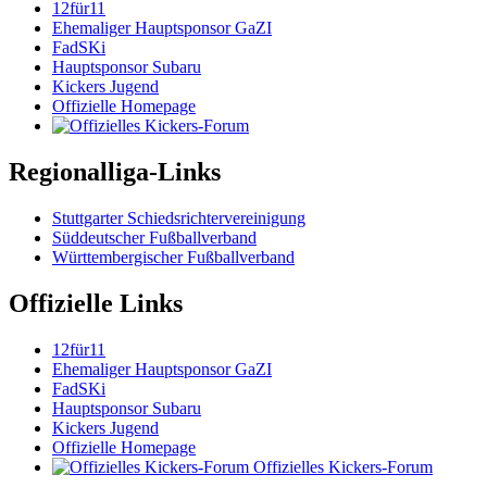
12für11
Ehemaliger Hauptsponsor GaZI
FadSKi
Hauptsponsor Subaru
Kickers Jugend
Offizielle Homepage
Regionalliga-Links
Stuttgarter Schiedsrichtervereinigung
Süddeutscher Fußballverband
Württembergischer Fußballverband
Offizielle Links
12für11
Ehemaliger Hauptsponsor GaZI
FadSKi
Hauptsponsor Subaru
Kickers Jugend
Offizielle Homepage
Offizielles Kickers-Forum