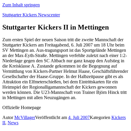
Zum Inhalt springen
Stuttgarter Kickers Newscenter
Stuttgarter Kickers II in Mettingen
Zum ersten Spiel der neuen Saison tritt die zweite Mannschaft der
Stuttgarter Kickers am Freitagabend, 6. Juli 2007 um 18 Uhr beim
SV Mettingen an. Aus-tragungsport ist das Sportgelände Mettingen
an der Max-Eyth-Straße. Mettingen verfehlte zuletzt nach einer 1:2-
Niederlage gegen den SC Altbach nur ganz knapp den Aufstieg in
die Kreisklasse A. Zustande gekommen ist die Begegnung auf
Vermittlung von Kickers-Partner Helmut Haase, Geschäftsführender
Gesellschafter der Haase-Gruppe. In der Halbzeitpause gibt es als
Attraktion ein Elfmeterschießen, bei dem Eintrittskarten für ein
Heimspiel der Regionalligamannschaft der Kickers gewonnen
werden können. Die U23-Mannschaft von Trainer Björn Hinck tritt
in Mettingen mit allen Neuzugängen an.
Offizielle Homepage
Autor
McVillager
Veröffentlicht am
4. Juli 2007
Kategorien
Kickers
II
,
News