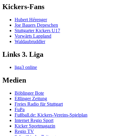
Kickers-Fans
Hubert Hérenger
Joe Bauers Depeschen
Stuttgarter Kickers U17
Vorwärts Lappland
Waldaubruddler
Links 3. Liga
liga3 online
Medien
Böblinger Bote
Eßlinger Zeitung
Freies Radio für Stuttgart
FuPa
Fußball.de: Kickers-Vereins-Spielplan
Internet Regio Sport
Kicker Sportmagazin
Regio TV