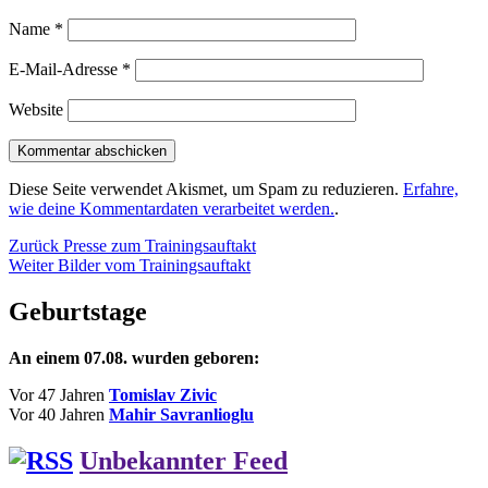
Name
*
E-Mail-Adresse
*
Website
Diese Seite verwendet Akismet, um Spam zu reduzieren.
Erfahre,
wie deine Kommentardaten verarbeitet werden.
.
Beitragsnavigation
Vorheriger
Zurück
Presse zum Trainingsauftakt
Nächster
Beitrag:
Weiter
Bilder vom Trainingsauftakt
Beitrag:
Geburtstage
An einem 07.08. wurden geboren:
Vor 47 Jahren
Tomislav Zivic
Vor 40 Jahren
Mahir Savranlioglu
Unbekannter Feed