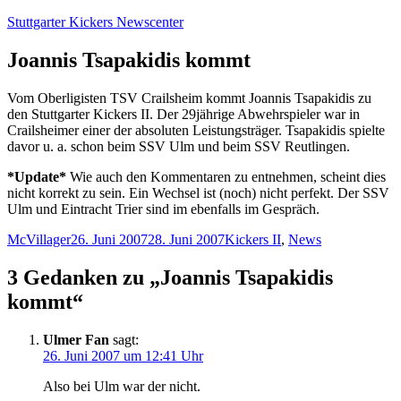
Zum
Stuttgarter Kickers Newscenter
Inhalt
springen
Joannis Tsapakidis kommt
Vom Oberligisten TSV Crailsheim kommt Joannis Tsapakidis zu
den Stuttgarter Kickers II. Der 29jährige Abwehrspieler war in
Crailsheimer einer der absoluten Leistungsträger. Tsapakidis spielte
davor u. a. schon beim SSV Ulm und beim SSV Reutlingen.
*Update*
Wie auch den Kommentaren zu entnehmen, scheint dies
nicht korrekt zu sein. Ein Wechsel ist (noch) nicht perfekt. Der SSV
Ulm und Eintracht Trier sind im ebenfalls im Gespräch.
Autor
Veröffentlicht
Kategorien
McVillager
26. Juni 2007
28. Juni 2007
Kickers II
,
News
am
3 Gedanken zu „Joannis Tsapakidis
kommt“
Ulmer Fan
sagt:
26. Juni 2007 um 12:41 Uhr
Also bei Ulm war der nicht.