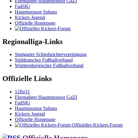
Ehemaliger Hauptsponsor GaZI
FadSKi
Hauptsponsor Subaru
Kickers Jugend
Offizielle Homepage
Regionalliga-Links
Stuttgarter Schiedsrichtervereinigung
Süddeutscher Fußballverband
Württembergischer Fußballverband
Offizielle Links
12für11
Ehemaliger Hauptsponsor GaZI
FadSKi
Hauptsponsor Subaru
Kickers Jugend
Offizielle Homepage
Offizielles Kickers-Forum