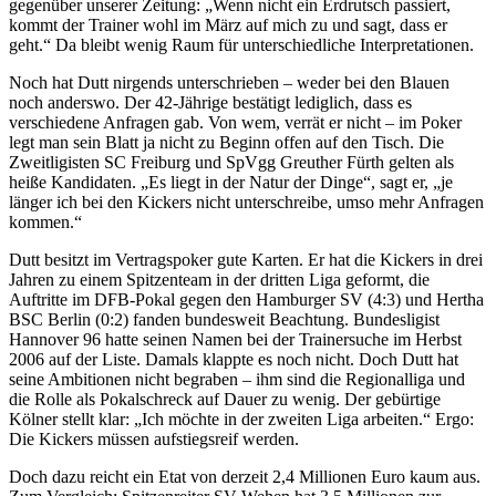
gegenüber unserer Zeitung: „Wenn nicht ein Erdrutsch passiert,
kommt der Trainer wohl im März auf mich zu und sagt, dass er
geht.“ Da bleibt wenig Raum für unterschiedliche Interpretationen.
Noch hat Dutt nirgends unterschrieben – weder bei den Blauen
noch anderswo. Der 42-Jährige bestätigt lediglich, dass es
verschiedene Anfragen gab. Von wem, verrät er nicht – im Poker
legt man sein Blatt ja nicht zu Beginn offen auf den Tisch. Die
Zweitligisten SC Freiburg und SpVgg Greuther Fürth gelten als
heiße Kandidaten. „Es liegt in der Natur der Dinge“, sagt er, „je
länger ich bei den Kickers nicht unterschreibe, umso mehr Anfragen
kommen.“
Dutt besitzt im Vertragspoker gute Karten. Er hat die Kickers in drei
Jahren zu einem Spitzenteam in der dritten Liga geformt, die
Auftritte im DFB-Pokal gegen den Hamburger SV (4:3) und Hertha
BSC Berlin (0:2) fanden bundesweit Beachtung. Bundesligist
Hannover 96 hatte seinen Namen bei der Trainersuche im Herbst
2006 auf der Liste. Damals klappte es noch nicht. Doch Dutt hat
seine Ambitionen nicht begraben – ihm sind die Regionalliga und
die Rolle als Pokalschreck auf Dauer zu wenig. Der gebürtige
Kölner stellt klar: „Ich möchte in der zweiten Liga arbeiten.“ Ergo:
Die Kickers müssen aufstiegsreif werden.
Doch dazu reicht ein Etat von derzeit 2,4 Millionen Euro kaum aus.