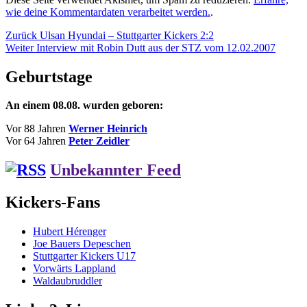
wie deine Kommentardaten verarbeitet werden.
.
Beitragsnavigation
Vorheriger
Zurück
Ulsan Hyundai – Stuttgarter Kickers 2:2
Nächster
Beitrag:
Weiter
Interview mit Robin Dutt aus der STZ vom 12.02.2007
Beitrag:
Geburtstage
An einem 08.08. wurden geboren:
Vor 88 Jahren
Werner Heinrich
Vor 64 Jahren
Peter Zeidler
Unbekannter Feed
Kickers-Fans
Hubert Hérenger
Joe Bauers Depeschen
Stuttgarter Kickers U17
Vorwärts Lappland
Waldaubruddler