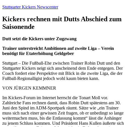
Zum
Stuttgarter Kickers Newscenter
Inhalt
springen
Kickers rechnen mit Dutts Abschied zum
Saisonende
Dutt setzt die Kickers unter Zugzwang
Trainer unterstreicht Ambitionen auf zweite Liga – Verein
benötigt für Etaterhöhung Geldgeber
Stuttgart – Die Fußball-Ehe zwischen Trainer Robin Dutt und den
Stuttgarter Kickers neigt sich anscheinend dem Ende entgegen. Der
Coach fordert eine Perspektive mit Blick in die zweite Liga, die der
Fußball-Regionalligist jedoch wohl kaum bieten kann.
VON JÜRGEN KEMMNER
Im Kickers-Forum im Internet herrscht die Tonart Moll vor.
Zahlreiche Fans rechnen damit, dass Robin Dutt spätestens am 30.
Juni den Spind im ADM-Sportpark räumt. Sätze wie „ein Trainer
muss sich nach einer gewissen Zeit fragen, ob er unbedingt so lange
weitermachen muss, bis die Entlassung kommt“ lässt die Anhänger
zu jenem Schluss kommen. Und Präsident Hans Kullen äußerte sich