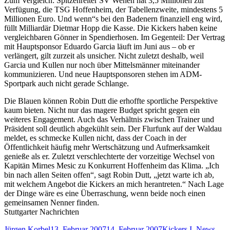
Zum Vergleich: Spitzenreiter SV Wehen hat 3,5 Millionen zur
Verfügung, die TSG Hoffenheim, der Tabellenzweite, mindestens 5
Millionen Euro. Und wenn“s bei den Badenern finanziell eng wird,
füllt Milliardär Dietmar Hopp die Kasse. Die Kickers haben keine
vergleichbaren Gönner in Spendierhosen. Im Gegenteil: Der Vertrag
mit Hauptsponsor Eduardo Garcia läuft im Juni aus – ob er
verlängert, gilt zurzeit als unsicher. Nicht zuletzt deshalb, weil
Garcia und Kullen nur noch über Mittelsmänner miteinander
kommunizieren. Und neue Hauptsponsoren stehen im ADM-
Sportpark auch nicht gerade Schlange.
Die Blauen können Robin Dutt die erhoffte sportliche Perspektive
kaum bieten. Nicht nur das magere Budget spricht gegen ein
weiteres Engagement. Auch das Verhältnis zwischen Trainer und
Präsident soll deutlich abgekühlt sein. Der Flurfunk auf der Waldau
meldet, es schmecke Kullen nicht, dass der Coach in der
Öffentlichkeit häufig mehr Wertschätzung und Aufmerksamkeit
genieße als er. Zuletzt verschlechterte der vorzeitige Wechsel von
Kapitän Mirnes Mesic zu Konkurrent Hoffenheim das Klima. „Ich
bin nach allen Seiten offen“, sagt Robin Dutt, „jetzt warte ich ab,
mit welchem Angebot die Kickers an mich herantreten.“ Nach Lage
der Dinge wäre es eine Überraschung, wenn beide noch einen
gemeinsamen Nenner finden.
Stuttgarter Nachrichten
Autor
Veröffentlicht
Kategorien
Jürgen Korbel
13. Februar 2007
14. Februar 2007
Kickers I
,
News