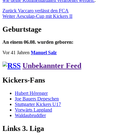
wie deine Kommentardaten verarbeitet werden.
.
Beitragsnavigation
Vorheriger
Zurück
Vaccaro verlässt den FCA
Nächster
Beitrag:
Weiter
Aesculap-Cup mit Kickers II
Beitrag:
Geburtstage
An einem 06.08. wurden geboren:
Vor 41 Jahren
Manuel Salz
Unbekannter Feed
Kickers-Fans
Hubert Hérenger
Joe Bauers Depeschen
Stuttgarter Kickers U17
Vorwärts Lappland
Waldaubruddler
Links 3. Liga