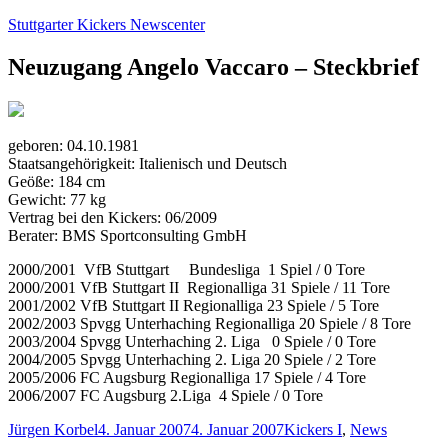
Zum
Stuttgarter Kickers Newscenter
Inhalt
springen
Neuzugang Angelo Vaccaro – Steckbrief
geboren: 04.10.1981
Staatsangehörigkeit: Italienisch und Deutsch
Geöße: 184 cm
Gewicht: 77 kg
Vertrag bei den Kickers: 06/2009
Berater: BMS Sportconsulting GmbH
2000/2001 VfB Stuttgart Bundesliga 1 Spiel / 0 Tore
2000/2001 VfB Stuttgart II Regionalliga 31 Spiele / 11 Tore
2001/2002 VfB Stuttgart II Regionalliga 23 Spiele / 5 Tore
2002/2003 Spvgg Unterhaching Regionalliga 20 Spiele / 8 Tore
2003/2004 Spvgg Unterhaching 2. Liga 0 Spiele / 0 Tore
2004/2005 Spvgg Unterhaching 2. Liga 20 Spiele / 2 Tore
2005/2006 FC Augsburg Regionalliga 17 Spiele / 4 Tore
2006/2007 FC Augsburg 2.Liga 4 Spiele / 0 Tore
Autor
Veröffentlicht
Kategorien
Jürgen Korbel
4. Januar 2007
4. Januar 2007
Kickers I
,
News
am