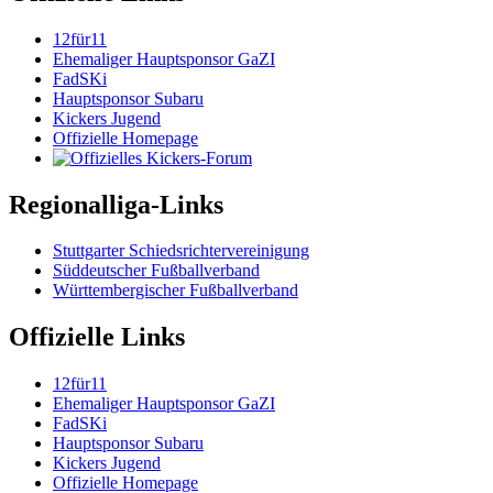
12für11
Ehemaliger Hauptsponsor GaZI
FadSKi
Hauptsponsor Subaru
Kickers Jugend
Offizielle Homepage
Regionalliga-Links
Stuttgarter Schiedsrichtervereinigung
Süddeutscher Fußballverband
Württembergischer Fußballverband
Offizielle Links
12für11
Ehemaliger Hauptsponsor GaZI
FadSKi
Hauptsponsor Subaru
Kickers Jugend
Offizielle Homepage