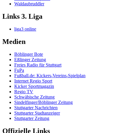
Waldaubruddler
Links 3. Liga
liga3 online
Medien
Böblinger Bote
Eßlinger Zeitung
Freies Radio für Stuttgart
FuPa
Fußball.de: Kickers-Vereins-Spielplan
Internet Regio Sport
Kicker Sportmagazin
Regio TV
Schwäbische Zeitung
Sindelfinger/Böblinger Zeitung
Stuttgarter Nachrichten
Stuttgarter Stadtanzeiger
Stuttgarter Zeitung
Offizielle Links