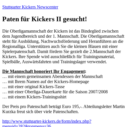
Zum
Stuttgarter Kickers Newscenter
Inhalt
springen
Paten für Kickers II gesucht!
Die Oberligamannschaft der Kickers ist das Bindeglied zwischen
dem Jugendbereich und der 1. Mannschaft. Die Oberligamannschaft
steht für Ausbildung, Nachwuchsförderung und Heranführen an die
Regionalliga. Unterstützen auch Sie die kleinen Blauen mit einer
Spielerpatenschaft. Damit fördern Sie gezielt die 2.Mannschaft der
Kickers. Ihre Spende wird ausschließlich für Trainingsmaterial,
Spielbälle, Auswärtsfahrten und Trainingslager verwendet.
Die Mannschaft honoriert Ihr Engagement
:
… mit einem gemeinsamen Abendessen der Mannschaft
… mit Ihrem Namen auf der Kickers-Homepage
… mit einer original Kickers-Tasse
… mit einer Oberliga-Dauerkarte für die Saison 2007/2008
… mit einem Kickers-Trainingsshirt
Der Preis pro Patenschaft beträgt Euro 195,-. Abteilungsleiter Martin
Kurzka freut sich über viele Patenschaften.
http://www.stuttgarter-kickers.de/form/index.php?
menuid=282&topmenu=36