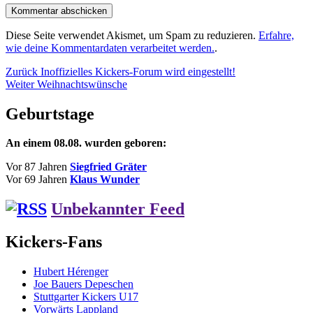
Diese Seite verwendet Akismet, um Spam zu reduzieren.
Erfahre,
wie deine Kommentardaten verarbeitet werden.
.
Beitragsnavigation
Vorheriger
Zurück
Inoffizielles Kickers-Forum wird eingestellt!
Nächster
Beitrag:
Weiter
Weihnachtswünsche
Beitrag:
Geburtstage
An einem 08.08. wurden geboren:
Vor 87 Jahren
Siegfried Gräter
Vor 69 Jahren
Klaus Wunder
Unbekannter Feed
Kickers-Fans
Hubert Hérenger
Joe Bauers Depeschen
Stuttgarter Kickers U17
Vorwärts Lappland