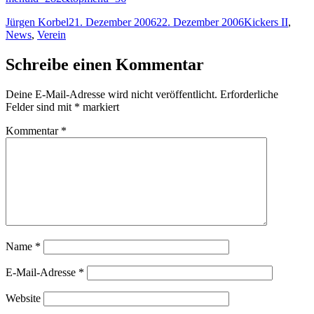
Autor
Veröffentlicht
Kategorien
Jürgen Korbel
21. Dezember 2006
22. Dezember 2006
Kickers II
,
am
News
,
Verein
Schreibe einen Kommentar
Deine E-Mail-Adresse wird nicht veröffentlicht.
Erforderliche
Felder sind mit
*
markiert
Kommentar
*
Name
*
E-Mail-Adresse
*
Website