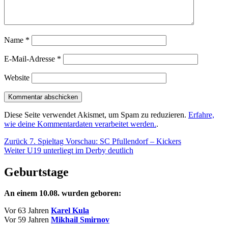
Name
*
E-Mail-Adresse
*
Website
Diese Seite verwendet Akismet, um Spam zu reduzieren.
Erfahre,
wie deine Kommentardaten verarbeitet werden.
.
Beitragsnavigation
Vorheriger
Zurück
7. Spieltag Vorschau: SC Pfullendorf – Kickers
Nächster
Beitrag:
Weiter
U19 unterliegt im Derby deutlich
Beitrag:
Geburtstage
An einem 10.08. wurden geboren:
Vor 63 Jahren
Karel Kula
Vor 59 Jahren
Mikhail Smirnov