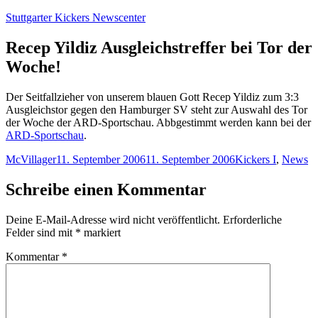
Zum
Stuttgarter Kickers Newscenter
Inhalt
springen
Recep Yildiz Ausgleichstreffer bei Tor der
Woche!
Der Seitfallzieher von unserem blauen Gott Recep Yildiz zum 3:3
Ausgleichstor gegen den Hamburger SV steht zur Auswahl des Tor
der Woche der ARD-Sportschau. Abbgestimmt werden kann bei der
ARD-Sportschau
.
Autor
Veröffentlicht
Kategorien
McVillager
11. September 2006
11. September 2006
Kickers I
,
News
am
Schreibe einen Kommentar
Deine E-Mail-Adresse wird nicht veröffentlicht.
Erforderliche
Felder sind mit
*
markiert
Kommentar
*