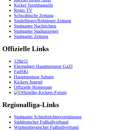
Kicker Sportmagazin
Regio TV
Schwäbische Zeitung
Sindelfinger/Böblinger Zeitung
Stuttgarter Nachrichten
Stuttgarter Stadtanzeiger
Stuttgarter Zeitung
Offizielle Links
12für11
Ehemaliger Hauptsponsor GaZI
FadSKi
Hauptsponsor Subaru
Kickers Jugend
Offizielle Homepage
Regionalliga-Links
Stuttgarter Schiedsrichtervereinigung
Süddeutscher Fußballverband
Württembergischer Fußballverband