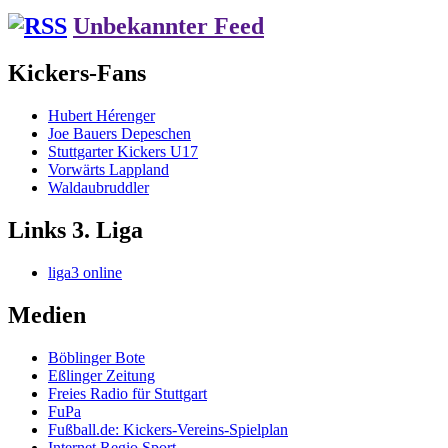
Unbekannter Feed
Kickers-Fans
Hubert Hérenger
Joe Bauers Depeschen
Stuttgarter Kickers U17
Vorwärts Lappland
Waldaubruddler
Links 3. Liga
liga3 online
Medien
Böblinger Bote
Eßlinger Zeitung
Freies Radio für Stuttgart
FuPa
Fußball.de: Kickers-Vereins-Spielplan
Internet Regio Sport