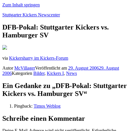
Zum Inhalt springen
Stuttgarter Kickers Newscenter
DFB-Pokal: Stuttgarter Kickers vs.
Hamburger SV
via
Kickersharry im Kickers-Forum
Autor
McVillager
Veröffentlicht am
29. August 2006
29. August
2006
Kategorien
Bilder
,
Kickers I
,
News
Ein Gedanke zu „DFB-Pokal: Stuttgarter
Kickers vs. Hamburger SV“
Pingback:
Timos Weblog
Schreibe einen Kommentar
Deine E-Mail-Adresse wird nicht veröffentlicht.
Erforderliche