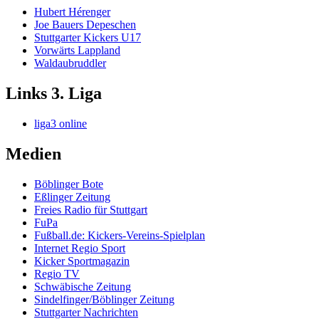
Hubert Hérenger
Joe Bauers Depeschen
Stuttgarter Kickers U17
Vorwärts Lappland
Waldaubruddler
Links 3. Liga
liga3 online
Medien
Böblinger Bote
Eßlinger Zeitung
Freies Radio für Stuttgart
FuPa
Fußball.de: Kickers-Vereins-Spielplan
Internet Regio Sport
Kicker Sportmagazin
Regio TV
Schwäbische Zeitung
Sindelfinger/Böblinger Zeitung
Stuttgarter Nachrichten