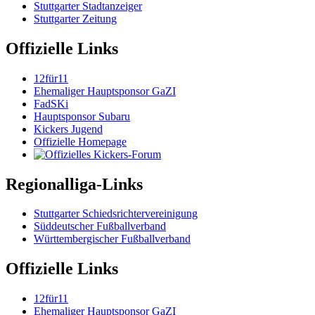
Stuttgarter Stadtanzeiger
Stuttgarter Zeitung
Offizielle Links
12für11
Ehemaliger Hauptsponsor GaZI
FadSKi
Hauptsponsor Subaru
Kickers Jugend
Offizielle Homepage
Regionalliga-Links
Stuttgarter Schiedsrichtervereinigung
Süddeutscher Fußballverband
Württembergischer Fußballverband
Offizielle Links
12für11
Ehemaliger Hauptsponsor GaZI