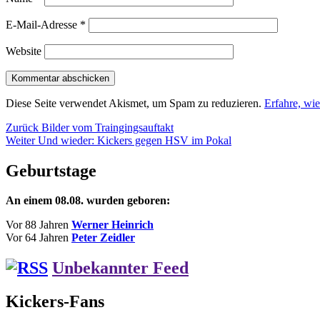
E-Mail-Adresse
*
Website
Diese Seite verwendet Akismet, um Spam zu reduzieren.
Erfahre, wi
Beitragsnavigation
Vorheriger
Zurück
Bilder vom Traingingsauftakt
Nächster
Beitrag:
Weiter
Und wieder: Kickers gegen HSV im Pokal
Beitrag:
Geburtstage
An einem 08.08. wurden geboren:
Vor 88 Jahren
Werner Heinrich
Vor 64 Jahren
Peter Zeidler
Unbekannter Feed
Kickers-Fans