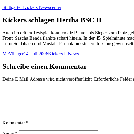
Zum
Stuttgarter Kickers Newscenter
Inhalt
springen
Kickers schlagen Hertha BSC II
Auch im dritten Testspiel konnten die Blauen als Sieger vom Platz g
Front, Sascha Benda flankte scharf hinein. In der 45. Spielminute m
Timo Schlabach und Mustafa Parmak mussten verletzt ausgewechselt w
Autor
Veröffentlicht
Kategorien
McVillager
14. Juli 2006
Kickers I
,
News
am
Schreibe einen Kommentar
Deine E-Mail-Adresse wird nicht veröffentlicht.
Erforderliche Felder 
Kommentar
*
Name
*