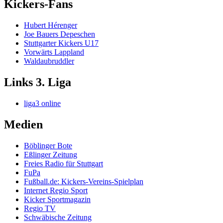
Kickers-Fans
Hubert Hérenger
Joe Bauers Depeschen
Stuttgarter Kickers U17
Vorwärts Lappland
Waldaubruddler
Links 3. Liga
liga3 online
Medien
Böblinger Bote
Eßlinger Zeitung
Freies Radio für Stuttgart
FuPa
Fußball.de: Kickers-Vereins-Spielplan
Internet Regio Sport
Kicker Sportmagazin
Regio TV
Schwäbische Zeitung