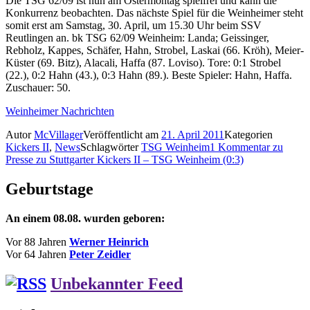
Die TSG 62/09 ist nun am Ostermontag spielfrei und kann die
Konkurrenz beobachten. Das nächste Spiel für die Weinheimer steht
somit erst am Samstag, 30. April, um 15.30 Uhr beim SSV
Reutlingen an. bk TSG 62/09 Weinheim: Landa; Geissinger,
Rebholz, Kappes, Schäfer, Hahn, Strobel, Laskai (66. Kröh), Meier-
Küster (69. Bitz), Alacali, Haffa (87. Loviso). Tore: 0:1 Strobel
(22.), 0:2 Hahn (43.), 0:3 Hahn (89.). Beste Spieler: Hahn, Haffa.
Zuschauer: 50.
Weinheimer Nachrichten
Autor
McVillager
Veröffentlicht am
21. April 2011
Kategorien
Kickers II
,
News
Schlagwörter
TSG Weinheim
1 Kommentar
zu
Presse zu Stuttgarter Kickers II – TSG Weinheim (0:3)
Geburtstage
An einem 08.08. wurden geboren:
Vor 88 Jahren
Werner Heinrich
Vor 64 Jahren
Peter Zeidler
Unbekannter Feed