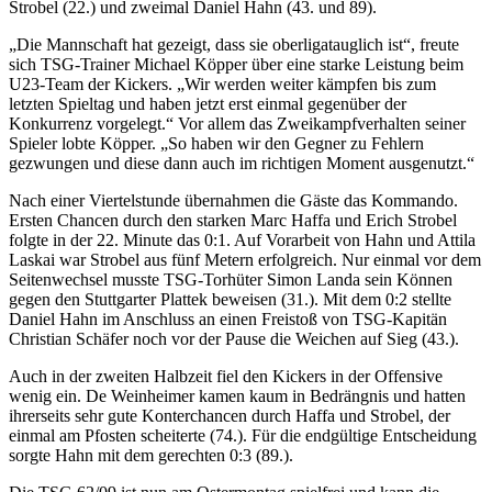
Strobel (22.) und zweimal Daniel Hahn (43. und 89).
„Die Mannschaft hat gezeigt, dass sie oberligatauglich ist“, freute
sich TSG-Trainer Michael Köpper über eine starke Leistung beim
U23-Team der Kickers. „Wir werden weiter kämpfen bis zum
letzten Spieltag und haben jetzt erst einmal gegenüber der
Konkurrenz vorgelegt.“ Vor allem das Zweikampfverhalten seiner
Spieler lobte Köpper. „So haben wir den Gegner zu Fehlern
gezwungen und diese dann auch im richtigen Moment ausgenutzt.“
Nach einer Viertelstunde übernahmen die Gäste das Kommando.
Ersten Chancen durch den starken Marc Haffa und Erich Strobel
folgte in der 22. Minute das 0:1. Auf Vorarbeit von Hahn und Attila
Laskai war Strobel aus fünf Metern erfolgreich. Nur einmal vor dem
Seitenwechsel musste TSG-Torhüter Simon Landa sein Können
gegen den Stuttgarter Plattek beweisen (31.). Mit dem 0:2 stellte
Daniel Hahn im Anschluss an einen Freistoß von TSG-Kapitän
Christian Schäfer noch vor der Pause die Weichen auf Sieg (43.).
Auch in der zweiten Halbzeit fiel den Kickers in der Offensive
wenig ein. De Weinheimer kamen kaum in Bedrängnis und hatten
ihrerseits sehr gute Konterchancen durch Haffa und Strobel, der
einmal am Pfosten scheiterte (74.). Für die endgültige Entscheidung
sorgte Hahn mit dem gerechten 0:3 (89.).