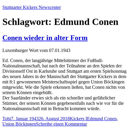
Zum
Stuttgarter Kickers Newscenter
Inhalt
springen
Schlagwort:
Edmund Conen
Conen wieder in alter Form
Luxemburger Wort vom 07.01.1943
Ed. Conen, der langjährige Mittelstürmer der Fußball-
Nationalmannschaft, hat nach der Teilnahme an den Spielen der
Divisionself Ost in Karlsruhe und Stuttgart am ersten Spielsonntag
des neuen Jahres in der Mannschaft der Stuttgarter Kickers in dem
mit 8:1 gewonnenen Meisterschaftsspiel gegen Union Böckingen
mitgewirkt. Wie die Spiele erkennen ließen, hat Conen nichts von
seinem Können eingebüßt.
Der Saarländer erwies sich als ein schneller und gefährlicher
Stürmer, der seinem Können gegebenenfalls nach wie vor für die
Nationalmannschaft mit in Betracht kommen würde.
Autor
Veröffentlicht
Kategorien
Schlagwörter
Tobi
7. Januar 1943
26. August 2018
Kickers I
Edmund Conen
,
am
zu
Union Böckingen
Schreibe einen Kommentar
Conen