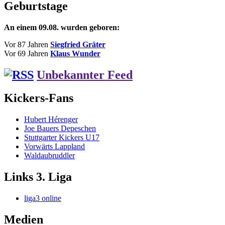
wieder
Geburtstage
in
alter
An einem 09.08. wurden geboren:
Form
Vor 87 Jahren
Siegfried Gräter
Vor 69 Jahren
Klaus Wunder
Unbekannter Feed
Kickers-Fans
Hubert Hérenger
Joe Bauers Depeschen
Stuttgarter Kickers U17
Vorwärts Lappland
Waldaubruddler
Links 3. Liga
liga3 online
Medien