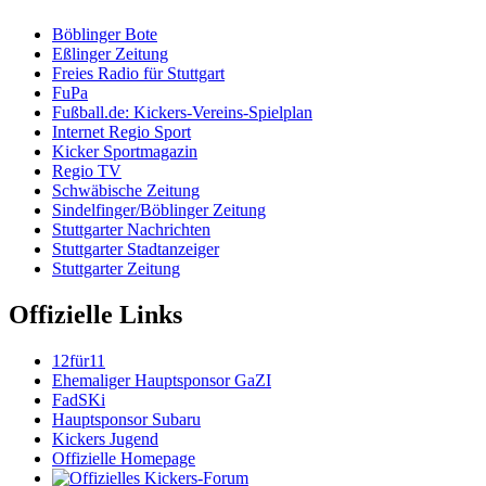
Böblinger Bote
Eßlinger Zeitung
Freies Radio für Stuttgart
FuPa
Fußball.de: Kickers-Vereins-Spielplan
Internet Regio Sport
Kicker Sportmagazin
Regio TV
Schwäbische Zeitung
Sindelfinger/Böblinger Zeitung
Stuttgarter Nachrichten
Stuttgarter Stadtanzeiger
Stuttgarter Zeitung
Offizielle Links
12für11
Ehemaliger Hauptsponsor GaZI
FadSKi
Hauptsponsor Subaru
Kickers Jugend
Offizielle Homepage