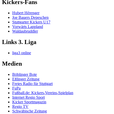
Kickers-Fans
Hubert Hérenger
Joe Bauers Depeschen
Stuttgarter Kickers U17
Vorwärts Lappland
Waldaubruddler
Links 3. Liga
liga3 online
Medien
Böblinger Bote
Eßlinger Zeitung
Freies Radio für Stuttgart
FuPa
Fußball.de: Kickers-Vereins-Spielplan
Internet Regio Sport
Kicker Sportmagazin
Regio TV
Schwäbische Zeitung