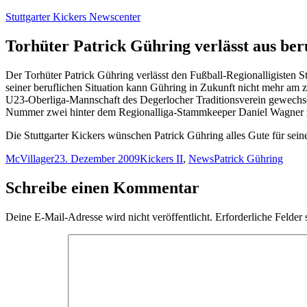
Zum
Stuttgarter Kickers Newscenter
Inhalt
springen
Torhüter Patrick Gühring verlässt aus ber
Der Torhüter Patrick Gühring verlässt den Fußball-Regionalligisten
seiner beruflichen Situation kann Gühring in Zukunft nicht mehr am
U23-Oberliga-Mannschaft des Degerlocher Traditionsverein gewechselt
Nummer zwei hinter dem Regionalliga-Stammkeeper Daniel Wagner 
Die Stuttgarter Kickers wünschen Patrick Gühring alles Gute für seine
Autor
Veröffentlicht
Kategorien
Schlagwörter
McVillager
23. Dezember 2009
Kickers II
,
News
Patrick Gühring
am
Schreibe einen Kommentar
Deine E-Mail-Adresse wird nicht veröffentlicht.
Erforderliche Felder 