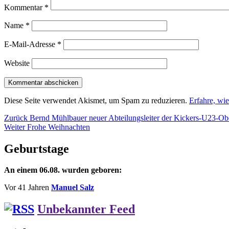
Kommentar
*
Name
*
E-Mail-Adresse
*
Website
Diese Seite verwendet Akismet, um Spam zu reduzieren.
Erfahre, wi
Beitragsnavigation
Vorheriger
Zurück
Bernd Mühlbauer neuer Abteilungsleiter der Kickers-U23-Obe
Nächster
Beitrag:
Weiter
Frohe Weihnachten
Beitrag:
Geburtstage
An einem 06.08. wurden geboren:
Vor 41 Jahren
Manuel Salz
Unbekannter Feed