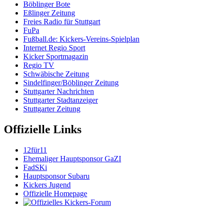
Böblinger Bote
Eßlinger Zeitung
Freies Radio für Stuttgart
FuPa
Fußball.de: Kickers-Vereins-Spielplan
Internet Regio Sport
Kicker Sportmagazin
Regio TV
Schwäbische Zeitung
Sindelfinger/Böblinger Zeitung
Stuttgarter Nachrichten
Stuttgarter Stadtanzeiger
Stuttgarter Zeitung
Offizielle Links
12für11
Ehemaliger Hauptsponsor GaZI
FadSKi
Hauptsponsor Subaru
Kickers Jugend
Offizielle Homepage