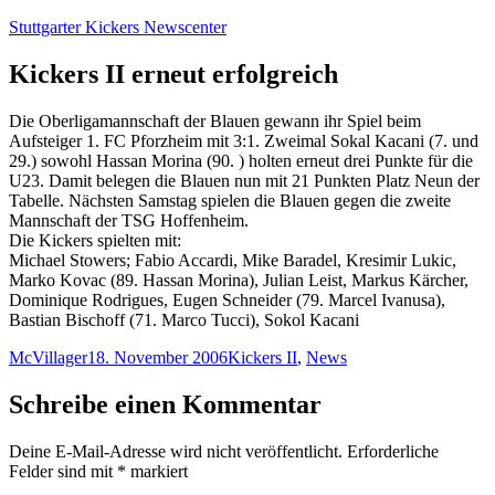
Zum
Stuttgarter Kickers Newscenter
Inhalt
springen
Kickers II erneut erfolgreich
Die Oberligamannschaft der Blauen gewann ihr Spiel beim
Aufsteiger 1. FC Pforzheim mit 3:1. Zweimal Sokal Kacani (7. und
29.) sowohl Hassan Morina (90. ) holten erneut drei Punkte für die
U23. Damit belegen die Blauen nun mit 21 Punkten Platz Neun der
Tabelle. Nächsten Samstag spielen die Blauen gegen die zweite
Mannschaft der TSG Hoffenheim.
Die Kickers spielten mit:
Michael Stowers; Fabio Accardi, Mike Baradel, Kresimir Lukic,
Marko Kovac (89. Hassan Morina), Julian Leist, Markus Kärcher,
Dominique Rodrigues, Eugen Schneider (79. Marcel Ivanusa),
Bastian Bischoff (71. Marco Tucci), Sokol Kacani
Autor
Veröffentlicht
Kategorien
McVillager
18. November 2006
Kickers II
,
News
am
Schreibe einen Kommentar
Deine E-Mail-Adresse wird nicht veröffentlicht.
Erforderliche
Felder sind mit
*
markiert