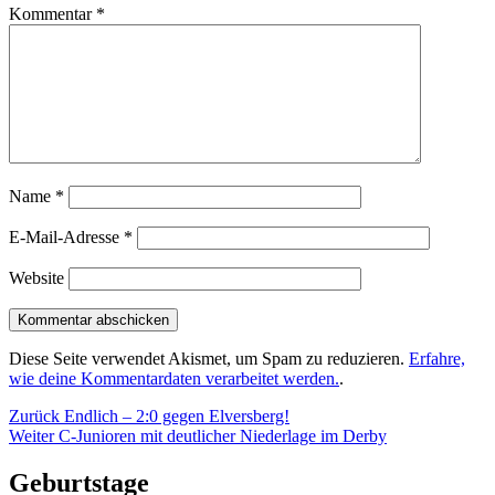
Kommentar
*
Name
*
E-Mail-Adresse
*
Website
Diese Seite verwendet Akismet, um Spam zu reduzieren.
Erfahre,
wie deine Kommentardaten verarbeitet werden.
.
Beitragsnavigation
Vorheriger
Zurück
Endlich – 2:0 gegen Elversberg!
Nächster
Beitrag:
Weiter
C-Junioren mit deutlicher Niederlage im Derby
Beitrag:
Geburtstage