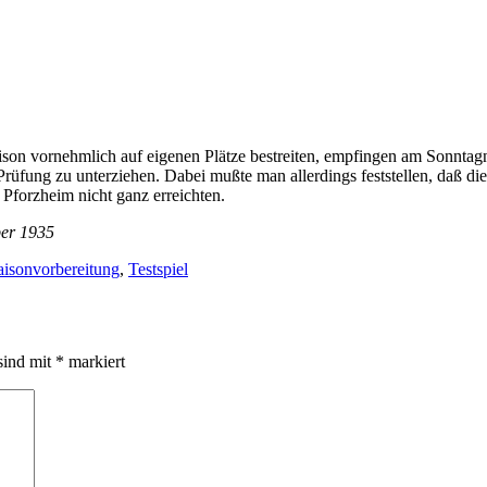
 Saison vornehmlich auf eigenen Plätze bestreiten, empfingen am Sonn
Prüfung zu unterziehen. Dabei mußte man allerdings feststellen, daß d
Pforzheim nicht ganz erreichten.
ber 1935
aisonvorbereitung
,
Testspiel
sind mit
*
markiert