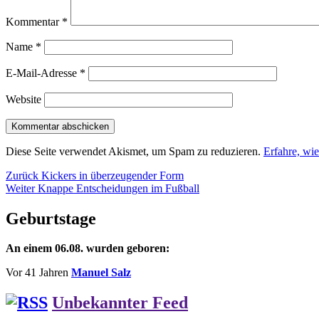
Kommentar
*
Name
*
E-Mail-Adresse
*
Website
Diese Seite verwendet Akismet, um Spam zu reduzieren.
Erfahre, wi
Beitragsnavigation
Vorheriger
Zurück
Kickers in überzeugender Form
Nächster
Beitrag:
Weiter
Knappe Entscheidungen im Fußball
Beitrag:
Geburtstage
An einem 06.08. wurden geboren:
Vor 41 Jahren
Manuel Salz
Unbekannter Feed