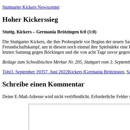
Zum
Stuttgarter Kickers Newscenter
Inhalt
springen
Hoher Kickerssieg
Stuttg. Kickers – Germania Brötzingen 6:0 (1:0)
Die Stuttgarter Kickers, die ihre Probespiele vor Beginn der neuen
Freundschaftskampf, um in diesem noch einmal ihre Spielstärke eine 
letzten Samstag gegen Böckingen und die von acht Tage zuvor gegen 
Beilage zum Schwäbischen Merkur Nr. 205, Stuttgart vom 3. Septem
Autor
Veröffentlicht
Kategorien
Schlagwörter
Tobi
3. September 1935
7. Juni 2022
Kickers I
Germania Brötzingen
,
S
am
Schreibe einen Kommentar
Deine E-Mail-Adresse wird nicht veröffentlicht.
Erforderliche Felder 