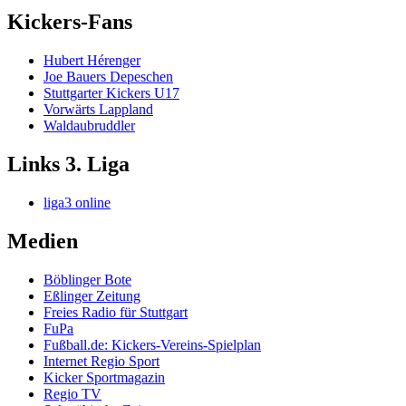
Kickers-Fans
Hubert Hérenger
Joe Bauers Depeschen
Stuttgarter Kickers U17
Vorwärts Lappland
Waldaubruddler
Links 3. Liga
liga3 online
Medien
Böblinger Bote
Eßlinger Zeitung
Freies Radio für Stuttgart
FuPa
Fußball.de: Kickers-Vereins-Spielplan
Internet Regio Sport
Kicker Sportmagazin
Regio TV