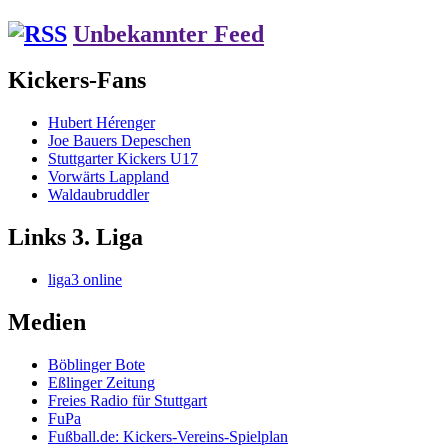
Unbekannter Feed
Kickers-Fans
Hubert Hérenger
Joe Bauers Depeschen
Stuttgarter Kickers U17
Vorwärts Lappland
Waldaubruddler
Links 3. Liga
liga3 online
Medien
Böblinger Bote
Eßlinger Zeitung
Freies Radio für Stuttgart
FuPa
Fußball.de: Kickers-Vereins-Spielplan