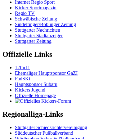
Internet Regio Sport
Kicker Sportmagazin
Regio TV
Schwäbische Zeitung
Sindelfinger/Böblinger Zeitung
Stuttgarter Nachrichten
Stuttgarter Stadtanzeiger
Stuttgarter Zeitung
Offizielle Links
12für11
Ehemaliger Hauptsponsor GaZI
FadSKi
Hauptsponsor Subaru
Kickers Jugend
Offizielle Homepage
Regionalliga-Links
Stuttgarter Schiedsrichtervereinigung
Süddeutscher Fußballverband
Württembergischer Fußballverband