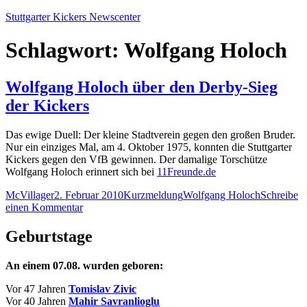
Zum
Stuttgarter Kickers Newscenter
Inhalt
springen
Schlagwort:
Wolfgang Holoch
Wolfgang Holoch über den Derby-Sieg
der Kickers
Das ewige Duell: Der kleine Stadtverein gegen den großen Bruder.
Nur ein einziges Mal, am 4. Oktober 1975, konnten die Stuttgarter
Kickers gegen den VfB gewinnen. Der damalige Torschütze
Wolfgang Holoch erinnert sich bei
11Freunde.de
Autor
Veröffentlicht
Kategorien
Schlagwörter
McVillager
2. Februar 2010
Kurzmeldung
Wolfgang Holoch
Schreibe
am
zu
einen Kommentar
Wolfgang
Holoch
Geburtstage
über
den
An einem 07.08. wurden geboren:
Derby-
Sieg
Vor 47 Jahren
Tomislav Zivic
der
Vor 40 Jahren
Mahir Savranlioglu
Kickers