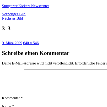
Zum
Stuttgarter Kickers Newscenter
Inhalt
Vorheriges Bild
springen
Nächstes Bild
3_3
Veröffentlicht
Volle
9. März 2009
640 × 546
am
Größe
Schreibe einen Kommentar
Deine E-Mail-Adresse wird nicht veröffentlicht.
Erforderliche Felder 
Kommentar
*
Name
*