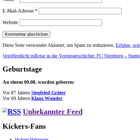
E-Mail-Adresse
*
Website
Diese Seite verwendet Akismet, um Spam zu reduzieren.
Erfahre, wi
Beitragsnavigation
Veröffentlicht in
Reise in die Vereinsgeschichte: FC Nürnberg – Stuttga
Geburtstage
An einem 09.08. wurden geboren:
Vor 87 Jahren
Siegfried Gräter
Vor 69 Jahren
Klaus Wunder
Unbekannter Feed
Kickers-Fans
Hubert Hérenger