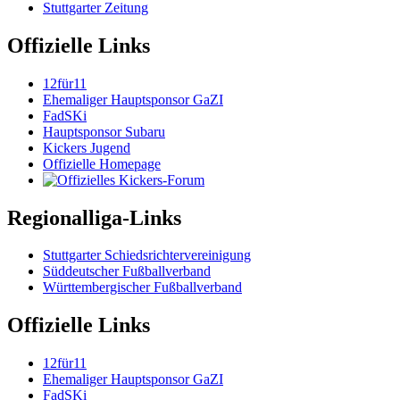
Stuttgarter Zeitung
Offizielle Links
12für11
Ehemaliger Hauptsponsor GaZI
FadSKi
Hauptsponsor Subaru
Kickers Jugend
Offizielle Homepage
Regionalliga-Links
Stuttgarter Schiedsrichtervereinigung
Süddeutscher Fußballverband
Württembergischer Fußballverband
Offizielle Links
12für11
Ehemaliger Hauptsponsor GaZI
FadSKi