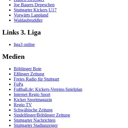
Joe Bauers Depeschen
Stuttgarter Kickers U17
Vorwärts Lappland
Waldaubruddler
Links 3. Liga
liga3 online
Medien
Böblinger Bote
Eßlinger Zeitung
Freies Radio für Stuttgart
FuPa
Fußball.de: Kickers-Vereins-Spielplan
Internet Regio Sport
Kicker Sportmagazin
Regio TV
Schwäbische Zeitung
Sindelfinger/Böblinger Zeitung
Stuttgarter Nachrichten
Stuttgarter Stadtanzeiger