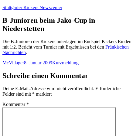
Zum
Stuttgarter Kickers Newscenter
Inhalt
springen
B-Junioren beim Jako-Cup in
Niederstetten
Die B-Junioren der Kickers unterlagen im Endspiel Kickers Emden
mit 1:2. Bericht vom Turnier mit Ergebnissen bei den
Fränkischen
Nachrichten
.
Autor
Veröffentlicht
Kategorien
McVillager
8. Januar 2009
Kurzmeldung
am
Schreibe einen Kommentar
Deine E-Mail-Adresse wird nicht veröffentlicht.
Erforderliche
Felder sind mit
*
markiert
Kommentar
*