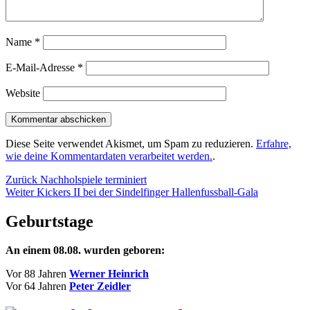
Name
*
E-Mail-Adresse
*
Website
Diese Seite verwendet Akismet, um Spam zu reduzieren.
Erfahre,
wie deine Kommentardaten verarbeitet werden.
.
Beitragsnavigation
Vorheriger
Zurück
Nachholspiele terminiert
Nächster
Beitrag:
Weiter
Kickers II bei der Sindelfinger Hallenfussball-Gala
Beitrag:
Geburtstage
An einem 08.08. wurden geboren:
Vor 88 Jahren
Werner Heinrich
Vor 64 Jahren
Peter Zeidler