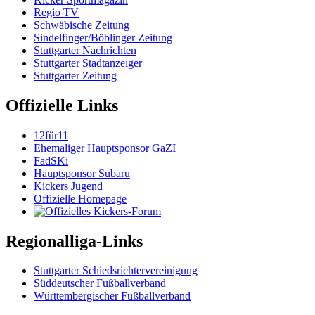
Regio TV
Schwäbische Zeitung
Sindelfinger/Böblinger Zeitung
Stuttgarter Nachrichten
Stuttgarter Stadtanzeiger
Stuttgarter Zeitung
Offizielle Links
12für11
Ehemaliger Hauptsponsor GaZI
FadSKi
Hauptsponsor Subaru
Kickers Jugend
Offizielle Homepage
Regionalliga-Links
Stuttgarter Schiedsrichtervereinigung
Süddeutscher Fußballverband
Württembergischer Fußballverband