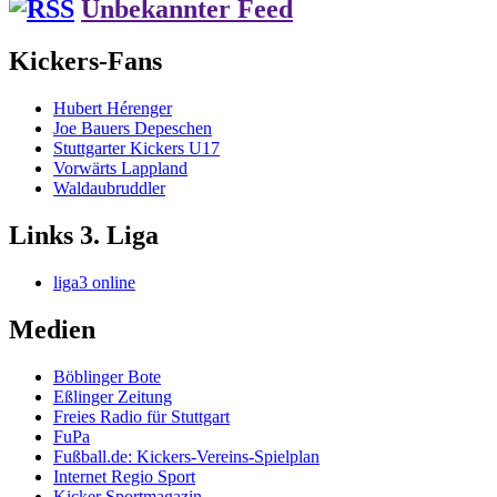
Unbekannter Feed
Kickers-Fans
Hubert Hérenger
Joe Bauers Depeschen
Stuttgarter Kickers U17
Vorwärts Lappland
Waldaubruddler
Links 3. Liga
liga3 online
Medien
Böblinger Bote
Eßlinger Zeitung
Freies Radio für Stuttgart
FuPa
Fußball.de: Kickers-Vereins-Spielplan
Internet Regio Sport
Kicker Sportmagazin