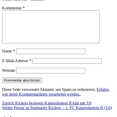
Kommentar
*
Name
*
E-Mail-Adresse
*
Website
Diese Seite verwendet Akismet, um Spam zu reduzieren.
Erfahre,
wie deine Kommentardaten verarbeitet werden.
.
Beitragsnavigation
Vorheriger
Zurück
Kickers besiegen Kaiserslautern II klar mit 3:0
Nächster
Beitrag:
Weiter
Presse zu Stuttgarter Kickers – 1. FC Kaiserslautern II (3:0)
Beitrag: