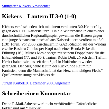
Zum
Stuttgarter Kickers Newscenter
Inhalt
springen
Kickers – Lautern II 3-0 (1-0)
Kickers verabschieden sich mit einem verdienten 3:0-Heimerfolg
gegen den 1.FC Kaiserslautern II in die Winterpause In einem eher
durchschnittlichen Regionalligaspiel gewannen die Blauen gegen
eine junge Amateurmannschaft aus Kaiserslautern verdient mit 3:0
(1:0) Toren. Vor 2350 Zuschauern in GAZi-Stadion auf der Waldau
erzielte Bashiru Gambo per Kopf nach einer Benda-Ecke die
Führung (16.). Mirnes Mesic sorgte mit seinem Doppelpack für die
Entscheidung (77. und 85.). Trainer Robin Dutt: „Nach dem Tief im
Herbst haben wir uns seit dem Spiel in Hoffenheim wieder
gefangen. Der Sieg heute läßt in der Rückrunde Raum für
Fantasien, denn die Mannschaft hat das Herz am richtigen Fleck.“
Quelle:www.stuttgarter-kickers.de
Autor
Veröffentlicht
Kategorien
Jürgen Korbel
10. Dezember 2006
Allgemein
am
Schreibe einen Kommentar
Deine E-Mail-Adresse wird nicht veröffentlicht.
Erforderliche
Felder sind mit
*
markiert