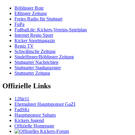
Böblinger Bote
Eßlinger Zeitung
Freies Radio für Stuttgart
FuPa
Fußball.de: Kickers-Vereins-Spielplan
Internet Regio Sport
Kicker Sportmagazin
Regio TV
Schwäbische Zeitung
Sindelfinger/Böblinger Zeitung
Stuttgarter Nachrichten
Stuttgarter Stadtanzeiger
Stuttgarter Zeitung
Offizielle Links
12für11
Ehemaliger Hauptsponsor GaZI
FadSKi
Hauptsponsor Subaru
Kickers Jugend
Offizielle Homepage