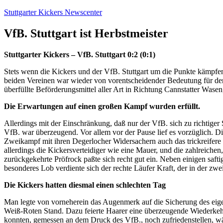
Zum
Stuttgarter Kickers Newscenter
Inhalt
springen
VfB. Stuttgart ist Herbstmeister
Stuttgarter Kickers – VfB. Stuttgart 0:2 (0:1)
Stets wenn die Kickers und der VfB. Stuttgart um die Punkte kämpfe
beiden Vereinen war wieder von vorentscheidender Bedeutung für den
überfüllte Beförderungsmittel aller Art in Richtung Cannstatter Was
Die Erwartungen auf einen großen Kampf wurden erfüllt.
Allerdings mit der Einschränkung, daß nur der VfB. sich zu richtige
VfB. war überzeugend. Vor allem vor der Pause lief es vorzüglich. Die
Zweikampf mit ihren Degerlocher Widersachern auch das trickreifere 
allerdings die Kickersverteidiger wie eine Mauer, und die zahlreiche
zurückgekehrte Pröfrock paßte sich recht gut ein. Neben einigen saft
besonderes Lob verdiente sich der rechte Läufer Kraft, der in der z
Die Kickers hatten diesmal einen schlechten Tag
Man legte von vorneherein das Augenmerk auf die Sicherung des eigen
Weiß-Roten Stand. Dazu feierte Haarer eine überzeugende Wiederkehr 
konnten, gemessen an dem Druck des VfB., noch zufriedenstellen, wäh