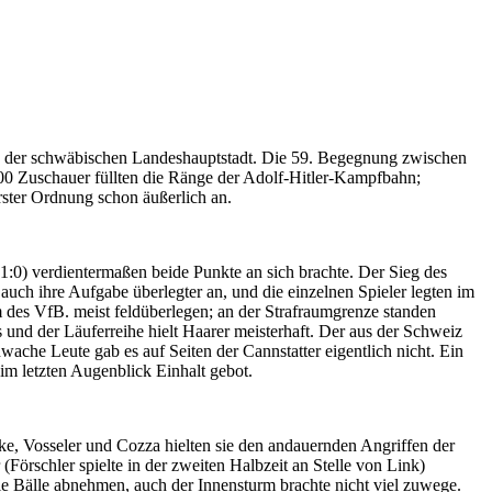
lge der schwäbischen Landeshauptstadt. Die 59. Begegnung zwischen
00 Zuschauer füllten die Ränge der Adolf-Hitler-Kampfbahn;
rster Ordnung schon äußerlich an.
1:0) verdientermaßen beide Punkte an sich brachte. Der Sieg des
 auch ihre Aufgabe überlegter an, und die einzelnen Spieler legten im
 des VfB. meist feldüberlegen; an der Strafraumgrenze standen
 und der Läuferreihe hielt Haarer meisterhaft. Der aus der Schweiz
wache Leute gab es auf Seiten der Cannstatter eigentlich nicht. Ein
im letzten Augenblick Einhalt gebot.
ke, Vosseler und Cozza hielten sie den andauernden Angriffen der
örschler spielte in der zweiten Halbzeit an Stelle von Link)
ie Bälle abnehmen, auch der Innensturm brachte nicht viel zuwege.