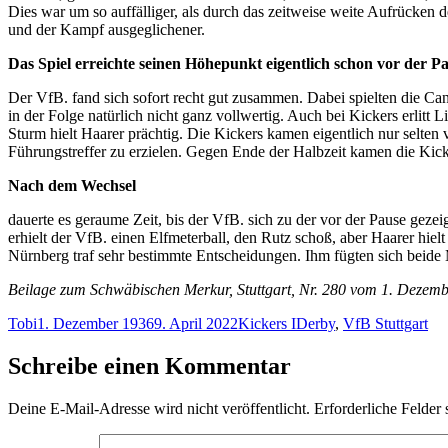
Dies war um so auffälliger, als durch das zeitweise weite Aufrücken 
und der Kampf ausgeglichener.
Das Spiel erreichte seinen Höhepunkt eigentlich schon vor der Pa
Der VfB. fand sich sofort recht gut zusammen. Dabei spielten die C
in der Folge natürlich nicht ganz vollwertig. Auch bei Kickers erlitt
Sturm hielt Haarer prächtig. Die Kickers kamen eigentlich nur selten 
Führungstreffer zu erzielen. Gegen Ende der Halbzeit kamen die Kick
Nach dem Wechsel
dauerte es geraume Zeit, bis der VfB. sich zu der vor der Pause geze
erhielt der VfB. einen Elfmeterball, den Rutz schoß, aber Haarer hielt
Nürnberg traf sehr bestimmte Entscheidungen. Ihm fügten sich beide
Beilage zum Schwäbischen Merkur, Stuttgart, Nr. 280 vom 1. Dezem
Autor
Veröffentlicht
Kategorien
Schlagwörter
Tobi
1. Dezember 1936
9. April 2022
Kickers I
Derby
,
VfB Stuttgart
am
Schreibe einen Kommentar
Deine E-Mail-Adresse wird nicht veröffentlicht.
Erforderliche Felder 