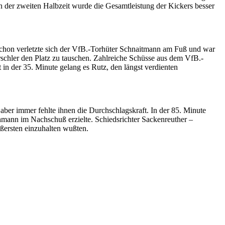
in der zweiten Halbzeit wurde die Gesamtleistung der Kickers besser
schon verletzte sich der VfB.-Torhüter Schnaitmann am Fuß und war
örschler den Platz zu tauschen. Zahlreiche Schüsse aus dem VfB.-
 in der 35. Minute gelang es Rutz, den längst verdienten
aber immer fehlte ihnen die Durchschlagskraft. In der 85. Minute
 Lehmann im Nachschuß erzielte. Schiedsrichter Sackenreuther –
ßersten einzuhalten wußten.