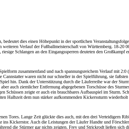
n, bedeutet dies einen Höhepunkt in der sportlichen Veranstaltungsfo
 weiteren Verlauf der Fußballmeisterschaft von Württemberg. 18-20 0
en, riesige Schlangen an den Eingangssperren deuteten den Großkampf e
r Spielform zusammenfand und nach spannungsreichem Verlauf mit 2:0 (
 Cannstatter waren nicht nur schneller in der Spielführung, sie faßsten
Spiel hin. Dank der Unterstützung durch die Läuferreihe war der Sturm
n, aber auch ziemlicher Entfernung abgegebenen Torschüsse des Sturmes
igen Schüssen zeigte er auch ein brauchbares Aufbauspiel im Sturm. Sch
weiten Halbzeit dem nun stärker aufkommenden Kickerssturm wiederholt 
en Tores. Lange Zeit glückte dies auch, mit den drei Verteidigern Rib
ins Kickerstor. Auch die Leistungen der Läufer Handte und Förschler (F
rend die Stürmer gar nichts zeigten. Frey und Strickrodt ließen sich d