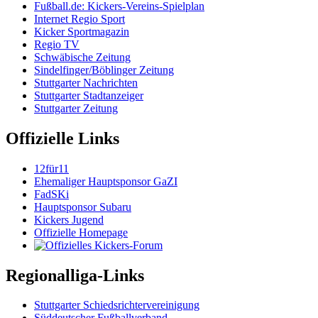
Fußball.de: Kickers-Vereins-Spielplan
Internet Regio Sport
Kicker Sportmagazin
Regio TV
Schwäbische Zeitung
Sindelfinger/Böblinger Zeitung
Stuttgarter Nachrichten
Stuttgarter Stadtanzeiger
Stuttgarter Zeitung
Offizielle Links
12für11
Ehemaliger Hauptsponsor GaZI
FadSKi
Hauptsponsor Subaru
Kickers Jugend
Offizielle Homepage
Regionalliga-Links
Stuttgarter Schiedsrichtervereinigung
Süddeutscher Fußballverband