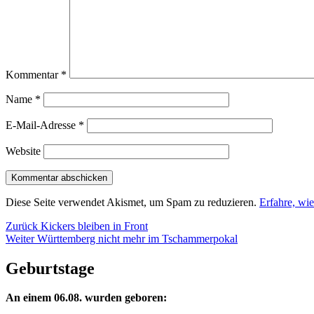
Kommentar
*
Name
*
E-Mail-Adresse
*
Website
Diese Seite verwendet Akismet, um Spam zu reduzieren.
Erfahre, wi
Beitragsnavigation
Vorheriger
Zurück
Kickers bleiben in Front
Nächster
Beitrag:
Weiter
Württemberg nicht mehr im Tschammerpokal
Beitrag:
Geburtstage
An einem 06.08. wurden geboren: