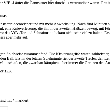
der VfB.-Läufer die Cannstatter hier durchaus verwundbar waren. Erst 
use.
annstatter ideenreicher und mit mehr Abwechslung. Nach fünf Minuten 
 Link eine Knieverletzung, die ihn in der zweiten Halbzeit bewog, mit F
vor das VfB.-Tor und Schnaitmann bekam nicht sehr viel zu halten. Erst
ers aber mehr auf.
igten Spielweise zusammenfand. Die Kickersangriffe waren zahlreicher, 
 den Ball. Erst in der letzten Spielminute fiel der zweite Treffer, den
 Mannschaften, die zwar hart kämpften, aber immer die Grenzen des Äu
ber 1936
sind mit
*
markiert