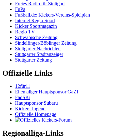
Freies Radio für Stuttgart
FuPa
Fußball.de: Kickers-Vereins-Spielplan
Internet Regio Sport
Kicker Sportmagazin
Regio TV
Schwäbische Zeitung
Sindelfinger/Böblinger Zeitung
Stuttgarter Nachrichten
Stuttgarter Stadtanzeiger
Stuttgarter Zeitung
Offizielle Links
12für11
Ehemaliger Hauptsponsor GaZI
FadSKi
Hauptsponsor Subaru
Kickers Jugend
Offizielle Homepage
Regionalliga-Links