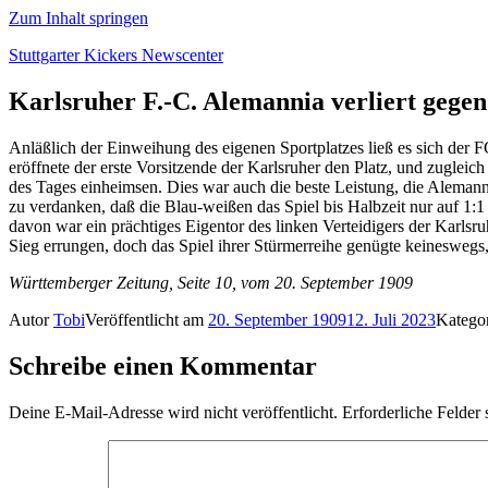
Zum Inhalt springen
Stuttgarter Kickers Newscenter
Karlsruher F.-C. Alemannia verliert gegen 
Anläßlich der Einweihung des eigenen Sportplatzes ließ es sich der 
eröffnete der erste Vorsitzende der Karlsruher den Platz, und zuglei
des Tages einheimsen. Dies war auch die beste Leistung, die Aleman
zu verdanken, daß die Blau-weißen das Spiel bis Halbzeit nur auf 1:1
davon war ein prächtiges Eigentor des linken Verteidigers der Karlsr
Sieg errungen, doch das Spiel ihrer Stürmerreihe genügte keineswegs, 
Württemberger Zeitung, Seite 10, vom 20. September 1909
Autor
Tobi
Veröffentlicht am
20. September 1909
12. Juli 2023
Katego
Schreibe einen Kommentar
Deine E-Mail-Adresse wird nicht veröffentlicht.
Erforderliche Felder 