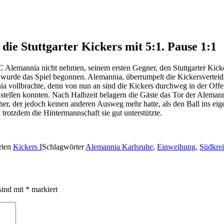
die Stuttgarter Kickers mit 5:1. Pause 1:1
FC Alemannia nicht nehmen, seinem ersten Gegner, den Stuttgarter Kick
ch wurde das Spiel begonnen. Alemannia, überrumpelt die Kickersvertei
nia vollbrachte, denn von nun an sind die Kickers durchweg in der Off
 stellen konnten. Nach Halbzeit belagern die Gäste das Tor der Alemann
uher, der jedoch keinen anderen Ausweg mehr hatte, als den Ball ins ei
trotzdem die Hintermannschaft sie gut unterstützte.
rien
Kickers I
Schlagwörter
Alemannia Karlsruhe
,
Einweihung
,
Südkrei
sind mit
*
markiert