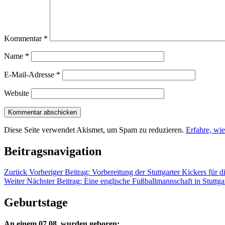
Kommentar
*
Name
*
E-Mail-Adresse
*
Website
Diese Seite verwendet Akismet, um Spam zu reduzieren.
Erfahre, wi
Beitragsnavigation
Zurück
Vorheriger Beitrag:
Vorbereitung der Stuttgarter Kickers für d
Weiter
Nächster Beitrag:
Eine englische Fußballmannschaft in Stuttga
Geburtstage
An einem 07.08. wurden geboren: