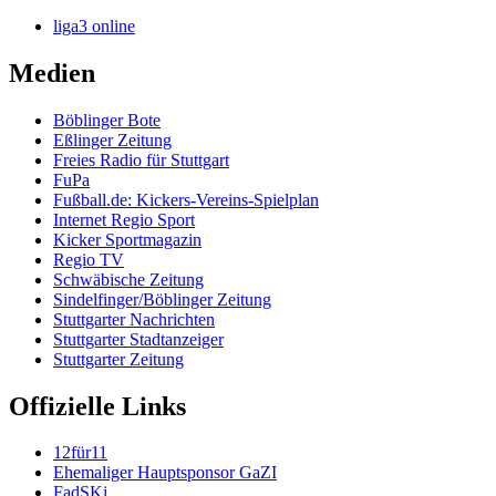
liga3 online
Medien
Böblinger Bote
Eßlinger Zeitung
Freies Radio für Stuttgart
FuPa
Fußball.de: Kickers-Vereins-Spielplan
Internet Regio Sport
Kicker Sportmagazin
Regio TV
Schwäbische Zeitung
Sindelfinger/Böblinger Zeitung
Stuttgarter Nachrichten
Stuttgarter Stadtanzeiger
Stuttgarter Zeitung
Offizielle Links
12für11
Ehemaliger Hauptsponsor GaZI
FadSKi